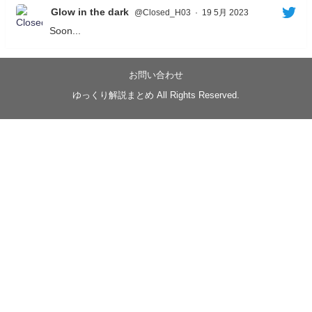
Glow in the dark
@Closed_H03
·
19 5月 2023
Soon...
05/20/17:00～
【忍】ゆっくり季節性ドネート2021初夏22･23春/異世
界ファンタジー回解説【殺】～トリダ編
お問い合わせ
◆
https://youtu.be/-B-13G6adWA
ゆっくり解説まとめ All Rights Reserved.
◆
https://www.nicovideo.jp/watch/sm42161719
#季節性ドネート2023
春
#ニンジャスレイヤー
#ゆっくり解説
Glow in the dark
@Closed_H03
LV3トリダ・チュンイチ：リー先生に設計図を託
す。（元の次元に帰れたか不明）
#ニンジャスレイヤー #季節性ドネート2023春 #ウ
キヨエ
2
1
Twitter
みかん
@z1dgxO4xraffQKq
·
19 5月 2023