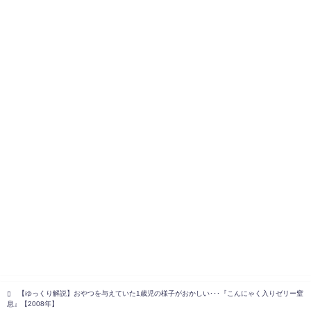
【ゆっくり解説】おやつを与えていた1歳児の様子がおかしい･･･『こんにゃく入りゼリー窒
息』【2008年】