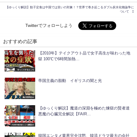
【ゆっくり解説】餃子定食は中国では笑いの対象！？世界で巻き起こるダブル炭水化物論争に
ついて
Twitterでフォローしよう
おすすめの記事
【2010年】テイクアウト品で女子高生が味わった地
獄 100℃で6時間加熱…
ゆっくりするところ
帝国主義の胎動 イギリスの闇と光
俺の世界史ch
【ゆっくり解説】魔道の深淵を極めた煉獄の賢者達
悪魔の心臓完全解説【FAIR…
TOMY46のゆっくり解説ch
韓国エンタメ業界完全沈黙、韓流ドラマ最大の会社