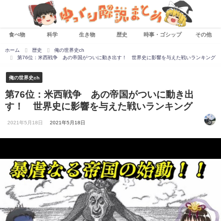
食べ物
科学
生き物
歴史
時事・ゴシップ
その他
ホーム
歴史
俺の世界史ch
第76位：米西戦争 あの帝国がついに動き出す！ 世界史に影響を与えた戦いランキング
俺の世界史ch
第76位：米西戦争 あの帝国がついに動き出
す！ 世界史に影響を与えた戦いランキング
2021年5月18日
2021年5月18日