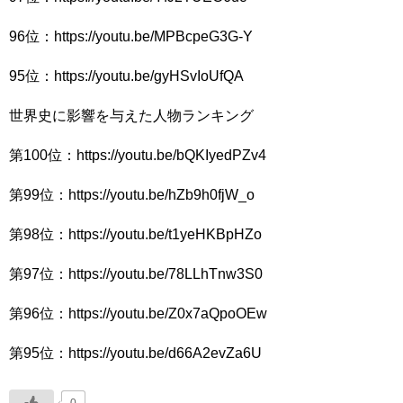
96位：https://youtu.be/MPBcpeG3G-Y
95位：https://youtu.be/gyHSvIoUfQA
世界史に影響を与えた人物ランキング
第100位：https://youtu.be/bQKIyedPZv4
第99位：https://youtu.be/hZb9h0fjW_o
第98位：https://youtu.be/t1yeHKBpHZo
第97位：https://youtu.be/78LLhTnw3S0
第96位：https://youtu.be/Z0x7aQpoOEw
第95位：https://youtu.be/d66A2evZa6U
0