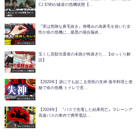
CJ ENNが破産の危機状態【…
しまむらいだーのお部屋【ゆっく
り解説】
『実は危険な鼻毛抜き』身嗜みの為鼻毛を抜いた女
性が命の危機に…最悪の場合脳炎…
ゆっくりするところ
宝くじ高額当選者の末路が怖過ぎた…【ゆっくり解
説】
ジャックのゆっくり解説室
【2020年】誰にでも起こる突然の失神 激辛料理と便
秘で命の危機 トイレで意…
ゆっくりするところ
【2024年】 『バスで充電した結果死亡』マレーシア
高速バスの車内で携帯電話…
ゆっくりするところ