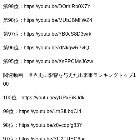
第99位：https://youtu.be/DOrhlRp0X7Y
第98位：https://youtu.be/MUbJBMIIWZ4
第97位：https://youtu.be/YB0cS8D3wrk
第96位：https://youtu.be/xlNkqwR7vlQ
第95位：https://youtu.be/XsFPCMeJ6zw
関連動画 世界史に影響を与えた出来事ランキングトップ1
00
100位：https://youtu.be/yUPxEiKJdkI
99位：https://youtu.be/LthSfLbqCI4
98位：https://youtu.be/z0vcqpfg83Y
97位：https://youtu.be/YfJ2TUEC6uc