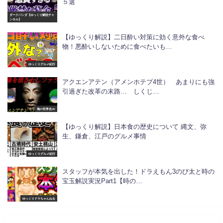
５選
ダークパンダ【ゆっくり解説チャ
ンネル】
【ゆっくり解説】二日酔い対策に効く意外な食べ
物！悪酔いしないために食べたいも…
ゆっくりグルメ紀行
アクエンアテン（アメンホテプ4世） あまりにも強
引過ぎた改革の末路… しくじ…
俺の世界史ch
【ゆっくり解説】日本食の歴史について 縄文、弥
生、鎌倉、江戸のグルメ事情
ゆっくりグルメ紀行
スタッフが本気を出した！ドラえもん3のび太と時の
宝玉解説実況Part1【時の…
ゆっくりドラちゃんねる