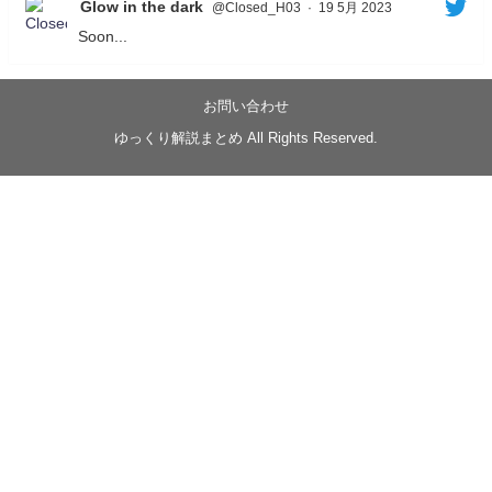
Glow in the dark
@Closed_H03
·
19 5月 2023
Soon...
05/20/17:00～
【忍】ゆっくり季節性ドネート2021初夏22･23春/異世
界ファンタジー回解説【殺】～トリダ編
お問い合わせ
◆
https://youtu.be/-B-13G6adWA
ゆっくり解説まとめ All Rights Reserved.
◆
https://www.nicovideo.jp/watch/sm42161719
#季節性ドネート2023
春
#ニンジャスレイヤー
#ゆっくり解説
Glow in the dark
@Closed_H03
LV3トリダ・チュンイチ：リー先生に設計図を託
す。（元の次元に帰れたか不明）
#ニンジャスレイヤー #季節性ドネート2023春 #ウ
キヨエ
2
1
Twitter
みかん
@z1dgxO4xraffQKq
·
19 5月 2023