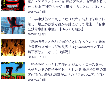
橋から突き落とした少女 肺に穴をあける重傷を負わ
せ大炎上 有罪判決を受け服役することに…【ゆっく
り解説】
2025年12月8日
『工事中鉄筋の串刺しになり死亡』高所作業中に転
落し、地上の鉄筋が顔から肺にかけて貫通…『台東
区鉄骨串刺し事故』【ゆっくり解説】
2025年12月7日
『溶融ガラスと熱油で揚げ焼きになった人々』米国
史最悪のスポーツ関連災害『Big Gameガラス工場
落下事故』【ゆっくり解説】
2025年12月6日
『帽子を拾おうとして即死』ジェットコースターか
ら落ちた妻の帽子を拾おうとした夫 高速移動中の乗
客の”足”に蹴られ頭部が…『カリフォルニアズグレ
ートアメリカコースター激突事故』【ゆっくり解
2025年12月5日
説】