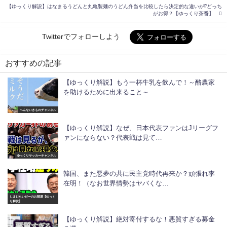
【ゆっくり解説】はなまるうどんと丸亀製麺のうどん弁当を比較したら決定的な違いが⁉︎どっち
がお得？【ゆっくり茶番】
Twitterでフォローしよう
おすすめの記事
【ゆっくり解説】もう一杯牛乳を飲んで！～酪農家
を助けるために出来ること～
へんないきものチャンネル
【ゆっくり解説】なぜ、日本代表ファンはJリーグフ
ァンにならない？代表戦は見て…
ゆっくりサッカーチャンネル
韓国、また悪夢の共に民主党時代再来か？頑張れ李
在明！（なお世界情勢はヤバくな…
しまむらいだーのお部屋【ゆっく
り解説】
【ゆっくり解説】絶対寄付するな！悪質すぎる募金