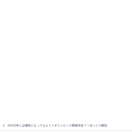
IOC日本には犠牲になってもらう？オリンピック開催決定？！ゆっくり解説