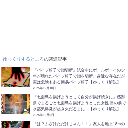
ゆっくりするところ
の関連記事
『パイプ椅子で指切断』試合中にボールボーイの少
年が壊れたパイプ椅子で指を切断…身近な存在だが
実は危険もある簡易パイプ椅子【ゆっくり解説】
2025年12月10日
『七面鳥を揚げようとして自分が揚げ焼きに』感謝
祭でまるごと七面鳥を揚げようとした女性 目の前で
水蒸気爆発が起き火だるまに…【ゆっくり解説】
2025年12月9日
『は？ふざけただけじゃん！！』友人を地上18mの