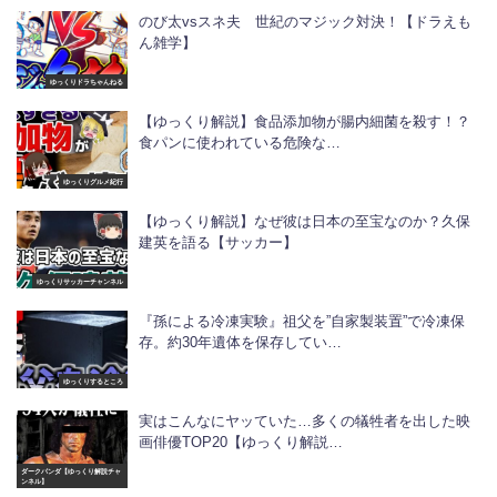
のび太vsスネ夫 世紀のマジック対決！【ドラえも
ん雑学】
ゆっくりドラちゃんねる
【ゆっくり解説】食品添加物が腸内細菌を殺す！？
食パンに使われている危険な…
ゆっくりグルメ紀行
【ゆっくり解説】なぜ彼は日本の至宝なのか？久保
建英を語る【サッカー】
ゆっくりサッカーチャンネル
『孫による冷凍実験』祖父を”自家製装置”で冷凍保
存。約30年遺体を保存してい…
ゆっくりするところ
実はこんなにヤッていた…多くの犠牲者を出した映
画俳優TOP20【ゆっくり解説…
ダークパンダ【ゆっくり解説チャ
ンネル】