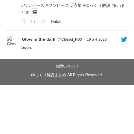
#ワンピース
#ワンピース反応集
#ゆっくり解説
#5chま
とめ
Twitter
Glow in the dark
@Closed_H03
·
19 5月 2023
Soon...
05/20/17:00～
【忍】ゆっくり季節性ドネート2021初夏22･23春/異世
界ファンタジー回解説【殺】～トリダ編
お問い合わせ
◆
https://youtu.be/-B-13G6adWA
ゆっくり解説まとめ All Rights Reserved.
◆
https://www.nicovideo.jp/watch/sm42161719
#季節性ドネート2023
春
#ニンジャスレイヤー
#ゆっくり解説
Glow in the dark
@Closed_H03
LV3トリダ・チュンイチ：リー先生に設計図を託
す。（元の次元に帰れたか不明）
#ニンジャスレイヤー #季節性ドネート2023春 #ウ