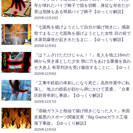
年が壊れたパイプ椅子で指を切断…身近な存在だが
実は危険もある簡易パイプ椅子【ゆっくり解説】
2025年12月10日
『七面鳥を揚げようとして自分が揚げ焼きに』感謝
祭でまるごと七面鳥を揚げようとした女性 目の前で
水蒸気爆発が起き火だるまに…【ゆっくり解説】
2025年12月9日
『は？ふざけただけじゃん！！』友人を地上18mの
橋から突き落とした少女 肺に穴をあける重傷を負わ
せ大炎上 有罪判決を受け服役することに…【ゆっく
り解説】
2025年12月8日
『工事中鉄筋の串刺しになり死亡』高所作業中に転
落し、地上の鉄筋が顔から肺にかけて貫通…『台東
区鉄骨串刺し事故』【ゆっくり解説】
2025年12月7日
『溶融ガラスと熱油で揚げ焼きになった人々』米国
史最悪のスポーツ関連災害『Big Gameガラス工場
落下事故』【ゆっくり解説】
2025年12月6日