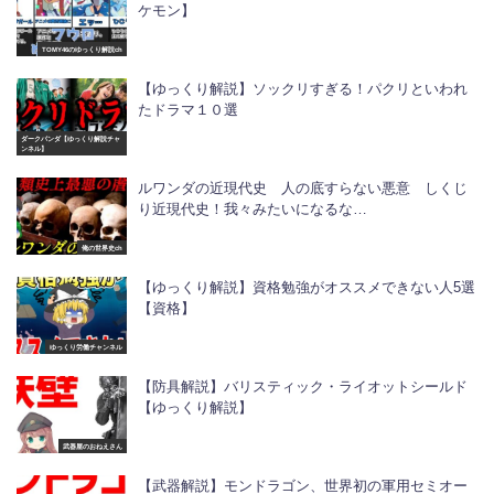
ケモン】
TOMY46のゆっくり解説ch
【ゆっくり解説】ソックリすぎる！パクリといわれ
たドラマ１０選
ダークパンダ【ゆっくり解説チャ
ンネル】
ルワンダの近現代史 人の底すらない悪意 しくじ
り近現代史！我々みたいになるな…
俺の世界史ch
【ゆっくり解説】資格勉強がオススメできない人5選
【資格】
ゆっくり労働チャンネル
【防具解説】バリスティック・ライオットシールド
【ゆっくり解説】
武器屋のおねえさん
【武器解説】モンドラゴン、世界初の軍用セミオー