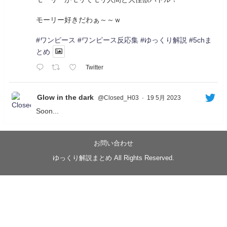
モーリー好きだわぁ～～ｗ
#ワンピース
#ワンピース反応集
#ゆっくり解説
#5chま
とめ
Twitter
Glow in the dark
@Closed_H03
·
19 5月 2023
Soon...
05/20/17:00～
【忍】ゆっくり季節性ドネート2021初夏22･23春/異世
界ファンタジー回解説【殺】～トリダ編
お問い合わせ
◆
https://youtu.be/-B-13G6adWA
ゆっくり解説まとめ All Rights Reserved.
◆
https://www.nicovideo.jp/watch/sm42161719
#季節性ドネート2023
春
#ニンジャスレイヤー
#ゆっくり解説
Glow in the dark
@Closed_H03
LV3トリダ・チュンイチ：リー先生に設計図を託