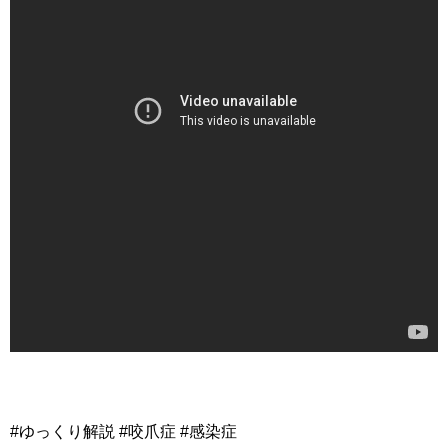
#ゆっくり解説 #咬爪症 #感染症