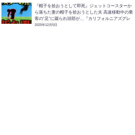
『帽子を拾おうとして即死』ジェットコースターか
ら落ちた妻の帽子を拾おうとした夫 高速移動中の乗
客の”足”に蹴られ頭部が…『カリフォルニアズグレ
ートアメリカコースター激突事故』【ゆっくり解
2025年12月5日
説】