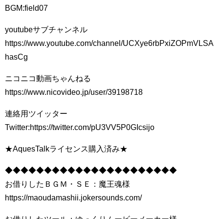
BGM:field07
youtubeサブチャンネル
https://www.youtube.com/channel/UCXye6rbPxiZOPmVLSA
hasCg
ニコニコ動画ちゃんねる
https://www.nicovideo.jp/user/39198718
連絡用ツイッター
Twitter:https://twitter.com/pU3VV5P0GIcsijo
★AquesTalkライセンス購入済み★
◆◆◆◆◆◆◆◆◆◆◆◆◆◆◆◆◆◆◆◆◆◆
お借りしたＢＧＭ・ＳＥ：魔王魂様
https://maoudamashii.jokersounds.com/