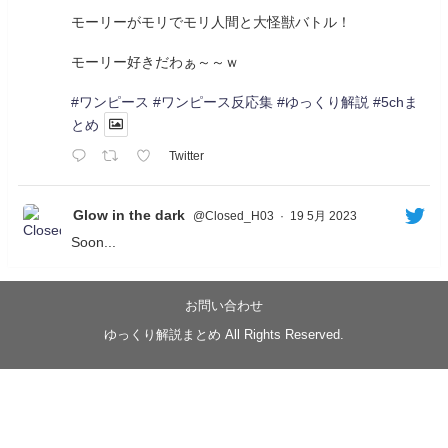
モーリーがモリでモリ人間と大怪獣バトル！
モーリー好きだわぁ～～ｗ
#ワンピース
#ワンピース反応集
#ゆっくり解説
#5chま
とめ
Twitter
Glow in the dark
@Closed_H03
·
19 5月 2023
Soon...
05/20/17:00～
【忍】ゆっくり季節性ドネート2021初夏22･23春/異世
界ファンタジー回解説【殺】～トリダ編
お問い合わせ
◆
https://youtu.be/-B-13G6adWA
ゆっくり解説まとめ All Rights Reserved.
◆
https://www.nicovideo.jp/watch/sm42161719
#季節性ドネート2023
春
#ニンジャスレイヤー
#ゆっくり解説
Glow in the dark
@Closed_H03