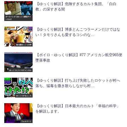
【ゆっくり解説】危険すぎるカルト集団。「白白
教」の深すぎる闇
ダークパンダ【ゆっくり解説チャ
ンネル】
【ゆっくり解説】博多とんこつラーメンだけではな
い！タモリさんも愛するコシのな…
食の謎ゆっくり大学
【ボイロ・ゆっくり解説】#77 アメリカン航空965便
墜落事故
ゆっくりヒコーキチャンネル
【ゆっくり解説】打ち上げ失敗したロケットが村へ
落ち、猛毒を撒き散らしながら村…
ゆっくりするところ
【ゆっくり解説】日本最大のカルト「幸福の科学」
を解説します。
ウォルマート