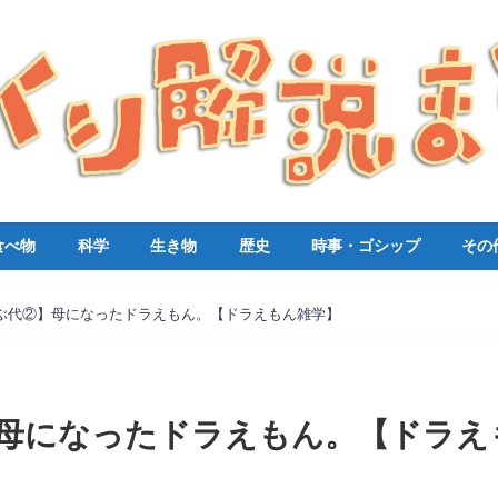
食べ物
科学
生き物
歴史
時事・ゴシップ
その
ぶ代②】母になったドラえもん。【ドラえもん雑学】
母になったドラえもん。【ドラえ