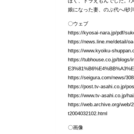
ぼく、ドラえもんでした。/
娘になった妻、のぶ代へ/砂
〇ウェブ
https://kyosai-nara.jp/pdf/s
https://news.line.me/detail/
https://www.kyoiku-shuppan.c
https://tubhouse.co.jp/b
E3%81%B6%E4%BB%A3%E
https://seigura.com/news/308
https://post.tv-asahi.co.jp/po
https://www.tv-asahi.co.jp/ha
https://web.archive.org/web
t2004032102.html
〇画像