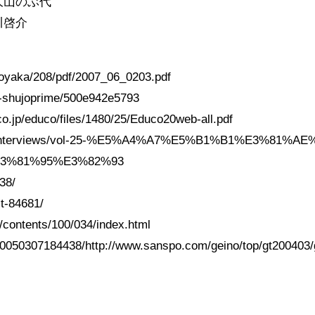
大山のぶ代
川啓介
ukoyaka/208/pdf/2007_06_0203.pdf
oa-shujoprime/500e942e5793
o.jp/educo/files/1480/25/Educo20web-all.pdf
logs/interviews/vol-25-%E5%A4%A7%E5%B1%B1%E3%81%AE
3%81%95%E3%82%93
38/
st-84681/
i/contents/100/034/index.html
/20050307184438/http://www.sanspo.com/geino/top/gt200403/