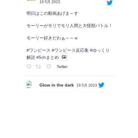
19 5月 2023
明日はこの動画あげま～す
モーリーがモリでモリ人間と大怪獣バトル！
モーリー好きだわぁ～～ｗ
#ワンピース
#ワンピース反応集
#ゆっくり
解説
#5chまとめ
Twitter
Glow in the dark
19 5月 2023
Soon...
05/20/17:00～
【忍】ゆっくり季節性ドネート2021初夏22･
23春/異世界ファンタジー回解説【殺】～ト
リダ編
◆
https://youtu.be/-B-13G6adWA
◆
https://www.nicovideo.jp/watch/sm42161719