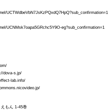
hannel/UCTWdbeVbN7JsKzPQxdQ7HpQ?sub_confirmation=1
annel/UCNMsk7oapa5GRchc5Y9O-eg?sub_confirmation=1
com/
dova-s.jp/
ct-lab.info/
ons.nicovideo.jp/
もん 1-45巻