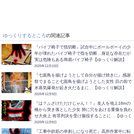
ゆっくりするところ
の関連記事
『パイプ椅子で指切断』試合中にボールボーイの少
年が壊れたパイプ椅子で指を切断…身近な存在だが
実は危険もある簡易パイプ椅子【ゆっくり解説】
2025年12月10日
『七面鳥を揚げようとして自分が揚げ焼きに』感謝
祭でまるごと七面鳥を揚げようとした女性 目の前で
水蒸気爆発が起き火だるまに…【ゆっくり解説】
2025年12月9日
『は？ふざけただけじゃん！！』友人を地上18mの
橋から突き落とした少女 肺に穴をあける重傷を負わ
せ大炎上 有罪判決を受け服役することに…【ゆっく
り解説】
2025年12月8日
『工事中鉄筋の串刺しになり死亡』高所作業中に転