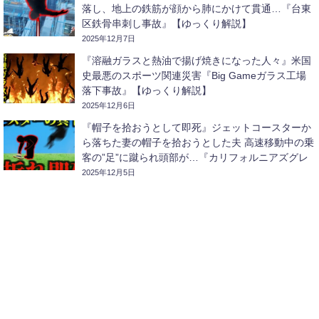
落し、地上の鉄筋が顔から肺にかけて貫通…『台東
区鉄骨串刺し事故』【ゆっくり解説】
2025年12月7日
『溶融ガラスと熱油で揚げ焼きになった人々』米国
史最悪のスポーツ関連災害『Big Gameガラス工場
落下事故』【ゆっくり解説】
2025年12月6日
『帽子を拾おうとして即死』ジェットコースターか
ら落ちた妻の帽子を拾おうとした夫 高速移動中の乗
客の”足”に蹴られ頭部が…『カリフォルニアズグレ
ートアメリカコースター激突事故』【ゆっくり解
2025年12月5日
説】