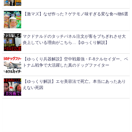
【激マズ】なぜ作った？ゲテモノ味すぎる変な食べ物6選
マクドナルドのタッチパネル注文が客をブちぎれさせ大
炎上している理由がこちら…【ゆっくり解説】
【ゆっくり兵器解説】空中戦最強・F-8クルセイダー、ベ
トナム戦争で大活躍した真のドッグファイター
【ゆっくり解説】エセ美容法で死亡。本当にあったあり
えない死因