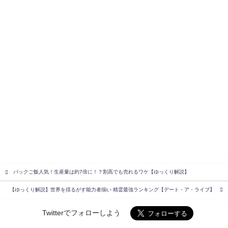
パックご飯人気！生産量は約7倍に！？割高でも売れるワケ【ゆっくり解説】
【ゆっくり解説】世界を揺るがす能力者揃い 精霊最強ランキング【デート・ア・ライブ】
Twitterでフォローしよう