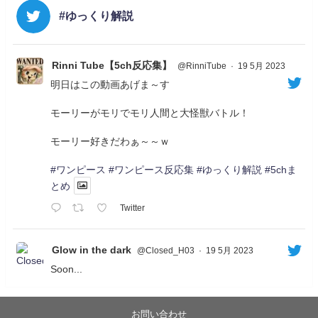
#ゆっくり解説
Rinni Tube【5ch反応集】
@RinniTube
·
19 5月 2023
明日はこの動画あげま～す
モーリーがモリでモリ人間と大怪獣バトル！
モーリー好きだわぁ～～ｗ
#ワンピース
#ワンピース反応集
#ゆっくり解説
#5chま
とめ
Twitter
Glow in the dark
@Closed_H03
·
19 5月 2023
Soon...
05/20/17:00～
【忍】ゆっくり季節性ドネート2021初夏22･23春/異世
界ファンタジー回解説【殺】～トリダ編
お問い合わせ