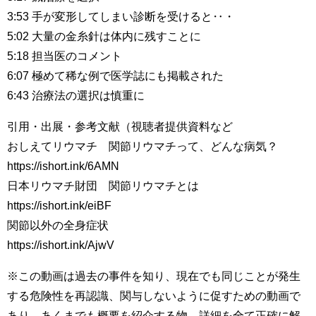
3:53 手が変形してしまい診断を受けると‥・
5:02 大量の金糸針は体内に残すことに
5:18 担当医のコメント
6:07 極めて稀な例で医学誌にも掲載された
6:43 治療法の選択は慎重に
引用・出展・参考文献（視聴者提供資料など
おしえてリウマチ 関節リウマチって、どんな病気？
https://ishort.ink/6AMN
日本リウマチ財団 関節リウマチとは
https://ishort.ink/eiBF
関節以外の全身症状
https://ishort.ink/AjwV
※この動画は過去の事件を知り、現在でも同じことが発生
する危険性を再認識、関与しないように促すための動画で
あり、あくまでも概要を紹介する物、詳細を全て正確に解