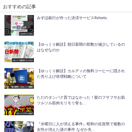
おすすめの記事
みずほ銀行が作った決済サービス#shorts
カカチャンネル
【ゆっくり解説】朝日新聞の部数が減少しているの
はなぜなのか
ゆっくり政治チャンネル
【ゆっくり解説】カルディの無料コーヒーに隠され
た売り上げ倍増戦略について
『食の雑学』をゆっくり解説
ただのタンパク質ではなかった！髪のフサフサお肌
ツルツル筋肉モリモリ骨も…
ゆっくりグルメ紀行
『水曜日に人が消える事件』昭和の佐賀県で複数の
女性が消えた謎の事件 なぜか失…