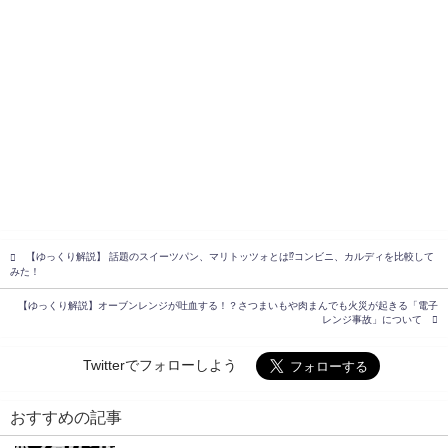
【ゆっくり解説】 話題のスイーツパン、マリトッツォとは⁉︎コンビニ、カルディを比較して
みた！
【ゆっくり解説】オーブンレンジが吐血する！？さつまいもや肉まんでも火災が起きる「電子
レンジ事故」について
Twitterでフォローしよう
おすすめの記事