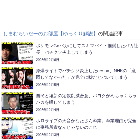
しまむらいだーのお部屋【ゆっくり解説】
の関連記事
ポケモンGoバカにしてスキマバイト推奨したバカ社
長、バチクソ炎上してしまう
2025年12月6日
原爆ライトでバチクソ炎上したaespa、NHKの「意
図してなかった」が完全に嘘だとバレてしまう
2025年12月5日
自民と維新の定数削減合意、パヨクがめちゃくちゃ
バカを晒してしまう
2025年12月4日
ホロライブの天音かなたさん卒業。卒業理由が完全
に事務所責なんじゃないのこれ
2025年12月3日