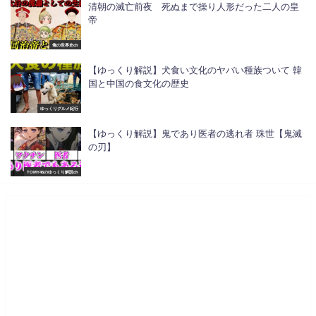
清朝の滅亡前夜 死ぬまで操り人形だった二人の皇
帝
俺の世界史ch
【ゆっくり解説】犬食い文化のヤバい種族ついて 韓
国と中国の食文化の歴史
ゆっくりグルメ紀行
【ゆっくり解説】鬼であり医者の逃れ者 珠世【鬼滅
の刃】
TOMY46のゆっくり解説ch