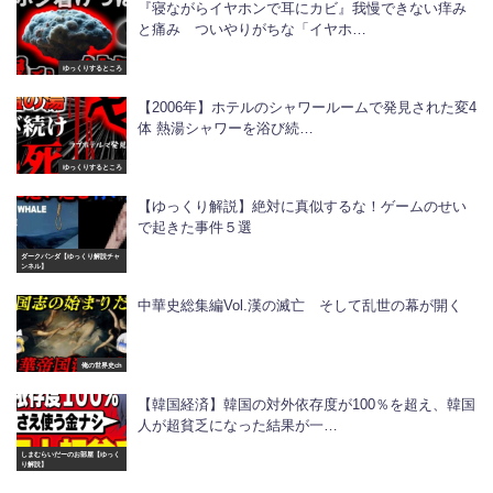
『寝ながらイヤホンで耳にカビ』我慢できない痒み
と痛み ついやりがちな「イヤホ…
ゆっくりするところ
【2006年】ホテルのシャワールームで発見された変4
体 熱湯シャワーを浴び続…
ゆっくりするところ
【ゆっくり解説】絶対に真似するな！ゲームのせい
で起きた事件５選
ダークパンダ【ゆっくり解説チャ
ンネル】
中華史総集編Vol.漢の滅亡 そして乱世の幕が開く
俺の世界史ch
【韓国経済】韓国の対外依存度が100％を超え、韓国
人が超貧乏になった結果が一…
しまむらいだーのお部屋【ゆっく
り解説】