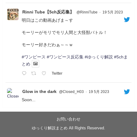
Rinni Tube【5ch反応集】
@RinniTube
·
19 5月 2023
明日はこの動画あげま～す
モーリーがモリでモリ人間と大怪獣バトル！
モーリー好きだわぁ～～ｗ
#ワンピース
#ワンピース反応集
#ゆっくり解説
#5chま
とめ
Twitter
Glow in the dark
@Closed_H03
·
19 5月 2023
Soon...
05/20/17:00～
【忍】ゆっくり季節性ドネート2021初夏22･23春/異世
界ファンタジー回解説【殺】～トリダ編
お問い合わせ
◆
https://youtu.be/-B-13G6adWA
ゆっくり解説まとめ All Rights Reserved.
◆
https://www.nicovideo.jp/watch/sm42161719
#季節性ドネート2023
春