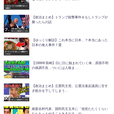
しまむらいだーのお部屋【ゆっく
り解説】
【政治まとめ】トランプ銃撃事件＆もしトランプが
勝ったらの話
ゆっくり政治チャンネル
【ゆっくり解説】これ本当に日本…？本当にあった
日本の食人事件７選
ダークパンダ【ゆっくり解説チャ
ンネル】
【1999年長崎】日に日に蝕まれていく体…原因不明
の体調不良…ついには人格ま…
ゆっくりするところ
【政治まとめ】立憲民主党、公選法違反議員に甘す
ぎ処分を下してしまう…
ゆっくり政治チャンネル
維新吉村代表、国民民主玉木に「他党たたくくらい
ならもっとやることあるだろ」の…