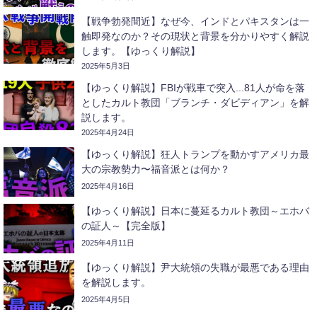
【戦争勃発間近】なぜ今、インドとパキスタンは一
触即発なのか？その現状と背景を分かりやすく解説
します。【ゆっくり解説】
2025年5月3日
【ゆっくり解説】FBIが戦車で突入...81人が命を落
としたカルト教団「ブランチ・ダビディアン」を解
説します。
2025年4月24日
【ゆっくり解説】狂人トランプを動かすアメリカ最
大の宗教勢力〜福音派とは何か？
2025年4月16日
【ゆっくり解説】日本に蔓延るカルト教団～エホバ
の証人～【完全版】
2025年4月11日
【ゆっくり解説】尹大統領の失職が最悪である理由
を解説します。
2025年4月5日