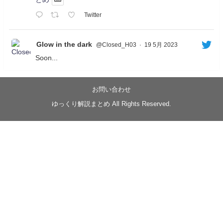
Twitter
Glow in the dark
@Closed_H03
·
19 5月 2023
Soon...
05/20/17:00～
【忍】ゆっくり季節性ドネート2021初夏22･23春/異世
界ファンタジー回解説【殺】～トリダ編
お問い合わせ
◆
https://youtu.be/-B-13G6adWA
ゆっくり解説まとめ All Rights Reserved.
◆
https://www.nicovideo.jp/watch/sm42161719
#季節性ドネート2023
春
#ニンジャスレイヤー
#ゆっくり解説
Glow in the dark
@Closed_H03
LV3トリダ・チュンイチ：リー先生に設計図を託
す。（元の次元に帰れたか不明）
#ニンジャスレイヤー #季節性ドネート2023春 #ウ
キヨエ
2