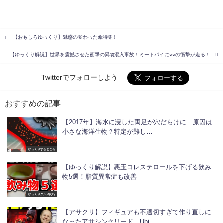
【おもしろゆっくり】魅惑の変わった傘特集！
【ゆっくり解説】世界を震撼させた衝撃の異物混入事故！ミートパイに○○の衝撃が走る！
Twitterでフォローしよう
おすすめの記事
【2017年】海水に浸した両足が穴だらけに…原因は
小さな海洋生物？特定が難し…
ゆっくりするところ
【ゆっくり解説】悪玉コレステロールを下げる飲み
物5選！脂質異常症も改善
ゆっくりグルメ紀行
【アサクリ】フィギュアも不適切すぎて作り直しに
なったアサシンクリード、Ubi…