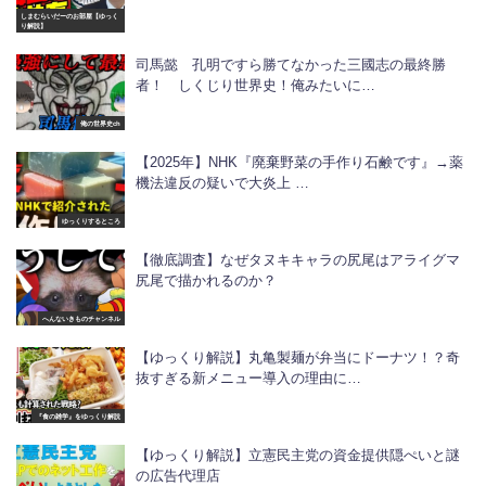
しまむらいだーのお部屋【ゆっく
り解説】
司馬懿 孔明ですら勝てなかった三國志の最終勝
者！ しくじり世界史！俺みたいに…
俺の世界史ch
【2025年】NHK『廃棄野菜の手作り石鹸です』→薬
機法違反の疑いで大炎上 …
ゆっくりするところ
【徹底調査】なぜタヌキキャラの尻尾はアライグマ
尻尾で描かれるのか？
へんないきものチャンネル
【ゆっくり解説】丸亀製麺が弁当にドーナツ！？奇
抜すぎる新メニュー導入の理由に…
『食の雑学』をゆっくり解説
【ゆっくり解説】立憲民主党の資金提供隠ぺいと謎
の広告代理店