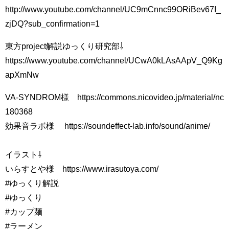
http://www.youtube.com/channel/UC9mCnnc99ORiBev67I_
zjDQ?sub_confirmation=1
東方project解説ゆっくり研究部⇩
https://www.youtube.com/channel/UCwA0kLAsAApV_Q9Kg
apXmNw
VA-SYNDROM様 https://commons.nicovideo.jp/material/nc
180368
効果音ラボ様 https://soundeffect-lab.info/sound/anime/
イラスト⇩
いらすとや様 https://www.irasutoya.com/
#ゆっくり解説
#ゆっくり
#カップ麺
#ラーメン