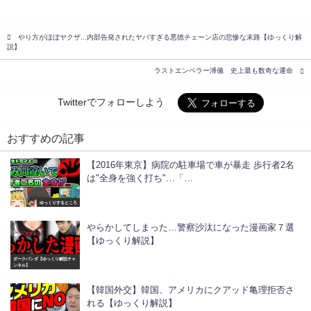
やり方がほぼヤクザ...内部告発されたヤバすぎる悪徳チェーン店の悲惨な末路【ゆっくり解
説】
ラストエンペラー溥儀 史上最も数奇な運命
Twitterでフォローしよう
おすすめの記事
【2016年東京】病院の駐車場で車が暴走 歩行者2名
は"全身を強く打ち"…「…
ゆっくりするところ
やらかしてしまった…警察沙汰になった漫画家７選
【ゆっくり解説】
ダークパンダ【ゆっくり解説チャ
ンネル】
【韓国外交】韓国、アメリカにクアッド亀理拒否さ
れる【ゆっくり解説】