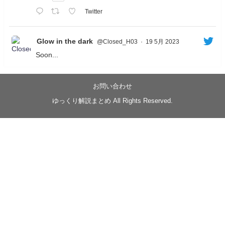
Twitter
Glow in the dark
@Closed_H03
·
19 5月 2023
Soon...
05/20/17:00～
【忍】ゆっくり季節性ドネート2021初夏22･23春/異世
界ファンタジー回解説【殺】～トリダ編
お問い合わせ
◆
https://youtu.be/-B-13G6adWA
ゆっくり解説まとめ All Rights Reserved.
◆
https://www.nicovideo.jp/watch/sm42161719
#季節性ドネート2023
春
#ニンジャスレイヤー
#ゆっくり解説
Glow in the dark
@Closed_H03
LV3トリダ・チュンイチ：リー先生に設計図を託
す。（元の次元に帰れたか不明）
#ニンジャスレイヤー #季節性ドネート2023春 #ウ
キヨエ
2
1
Twitter