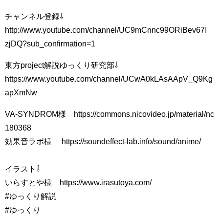
チャンネル登録⇩
http://www.youtube.com/channel/UC9mCnnc99ORiBev67I_
zjDQ?sub_confirmation=1
東方project解説ゆっくり研究部⇩
https://www.youtube.com/channel/UCwA0kLAsAApV_Q9Kg
apXmNw
VA-SYNDROM様 https://commons.nicovideo.jp/material/nc
180368
効果音ラボ様 https://soundeffect-lab.info/sound/anime/
イラスト⇩
いらすとや様 https://www.irasutoya.com/
#ゆっくり解説
#ゆっくり