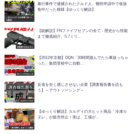
暴行事件で逮捕されたクルド人、難民申請中で仮放
免中だった模様【ゆっくり解説】
しまむらいだーのお部屋【ゆっく
り解説】
【銃解説】FNファイブセブンの全て - 歴史から性能
まで徹底紹介、5.7ミリ…
武器屋のおねえさん
【2012年京都】DQN「30時間遊んでたら事故っちゃ
った」集団登校中に自動…
ゆっくりするところ
反省を全く感じさせない企業【調査報告書を読も
う】～アウトソーシング～
カカチャンネル
【ゆっくり解説】カルディの大ヒット商品「冷凍カ
ヌレ」が販売停止！実は、工場が…
『食の雑学』をゆっくり解説