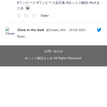
#ワンピース
#ワンピース反応集
#ゆっくり解説
#5chま
とめ
Twitter
Glow in the dark
@Closed_H03
·
19 5月 2023
Soon...
05/20/17:00～
【忍】ゆっくり季節性ドネート2021初夏22･23春/異世
界ファンタジー回解説【殺】～トリダ編
お問い合わせ
◆
https://youtu.be/-B-13G6adWA
ゆっくり解説まとめ All Rights Reserved.
◆
https://www.nicovideo.jp/watch/sm42161719
#季節性ドネート2023
春
#ニンジャスレイヤー
#ゆっくり解説
Glow in the dark
@Closed_H03
LV3トリダ・チュンイチ：リー先生に設計図を託
す。（元の次元に帰れたか不明）
#ニンジャスレイヤー #季節性ドネート2023春 #ウ
キヨエ
2