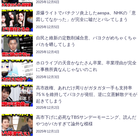
2025年12月6日
原爆ライトでバチクソ炎上したaespa、NHKの「意
図してなかった」が完全に嘘だとバレてしまう
2025年12月5日
自民と維新の定数削減合意、パヨクがめちゃくちゃ
バカを晒してしまう
2025年12月4日
ホロライブの天音かなたさん卒業。卒業理由が完全
に事務所責なんじゃないのこれ
2025年12月3日
高市政権、あれだけ周りがガタガタ一手も支持率
75％を維持してパヨクが発狂、逆に立憲解散デモが
起きてしまう
2025年12月2日
高市下げに必死なTBSサンデーモーニング、読んだ
やつがバカすぎて論外な模様
2025年12月1日