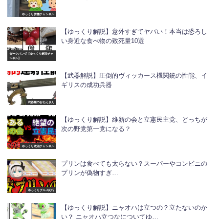
ゆっくり労働チャンネル
【ゆっくり解説】意外すぎてヤバい！本当は恐ろし
い身近な食べ物の致死量10選
ダークパンダ【ゆっくり解説チャ
ンネル】
【武器解説】圧倒的ヴィッカース機関銃の性能、イ
ギリスの成功兵器
武器屋のおねえさん
【ゆっくり解説】維新の会と立憲民主党、どっちが
次の野党第一党になる？
ゆっくり政治チャンネル
プリンは食べても太らない？スーパーやコンビニの
プリンが偽物すぎ…
ゆっくりグルメ紀行
【ゆっくり解説】ニャオハは立つの？立たないのか
い？ ニャオハ立つなについてゆ…