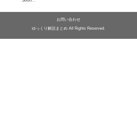
Soon...
05/20/17:00～
【忍】ゆっくり季節性ドネート2021初夏22･23春/異世
界ファンタジー回解説【殺】～トリダ編
お問い合わせ
◆
https://youtu.be/-B-13G6adWA
ゆっくり解説まとめ All Rights Reserved.
◆
https://www.nicovideo.jp/watch/sm42161719
#季節性ドネート2023
春
#ニンジャスレイヤー
#ゆっくり解説
Glow in the dark
@Closed_H03
LV3トリダ・チュンイチ：リー先生に設計図を託
す。（元の次元に帰れたか不明）
#ニンジャスレイヤー #季節性ドネート2023春 #ウ
キヨエ
2
1
Twitter
みかん
@z1dgxO4xraffQKq
·
19 5月 2023
ow2グラマスで使われてるダメージヒーローTOP500 の
使用率の動画あげました！