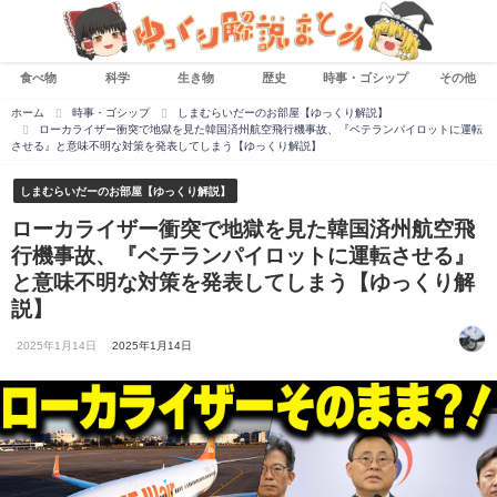
食べ物
科学
生き物
歴史
時事・ゴシップ
その他
ホーム
時事・ゴシップ
しまむらいだーのお部屋【ゆっくり解説】
ローカライザー衝突で地獄を見た韓国済州航空飛行機事故、『ベテランパイロットに運転
させる』と意味不明な対策を発表してしまう【ゆっくり解説】
しまむらいだーのお部屋【ゆっくり解説】
ローカライザー衝突で地獄を見た韓国済州航空飛
行機事故、『ベテランパイロットに運転させる』
と意味不明な対策を発表してしまう【ゆっくり解
説】
2025年1月14日
2025年1月14日