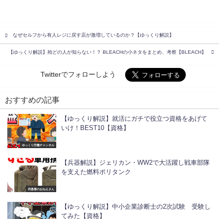
なぜセルフから有人レジに戻す店が激増しているのか？【ゆっくり解説】
【ゆっくり解説】殆どの人が知らない！？ BLEACHの小ネタをまとめ、考察【BLEACH】
Twitterでフォローしよう
おすすめの記事
【ゆっくり解説】就活にガチで役立つ資格をあげて
いけ！BEST10【資格】
ゆっくり労働チャンネル
【兵器解説】ジェリカン・WW2で大活躍し戦車部隊
を支えた燃料ポリタンク
武器屋のおねえさん
【ゆっくり解説】中小企業診断士の2次試験 受験し
てみた【資格】