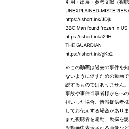
引用・出展・参考文献（視
UNEXPLAINED-MISTERIES
https://ishort.ink/JDjk
BBC Man found frozen in US c
https://ishort.ink/i29H
THE GUARDIAN
https://ishort.ink/gKb2
※この動画は過去の事件を
ないように促すための動画
説するものではありません
事故や事件当事者様からへ
祖いった場合、情報提供者
してお伝えする場合があり
また視聴者を扇動、動揺を
※動画中表示される画像な