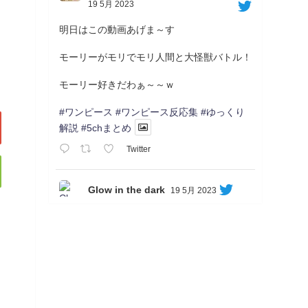
19 5月 2023
明日はこの動画あげま～す
モーリーがモリでモリ人間と大怪獣バトル！
モーリー好きだわぁ～～ｗ
#ワンピース
#ワンピース反応集
#ゆっくり
解説
#5chまとめ
Twitter
Glow in the dark
19 5月 2023
Soon...
05/20/17:00～
【忍】ゆっくり季節性ドネート2021初夏22･
23春/異世界ファンタジー回解説【殺】～ト
リダ編
◆
https://youtu.be/-B-13G6adWA
◆
https://www.nicovideo.jp/watch/sm42161719