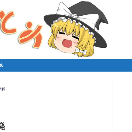
他
り解
発