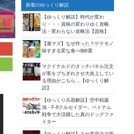
新着のゆっくり解説
【ゆっくり解説】時代が変わ
り・・・資格の変わりゆく攻略
法・変わらない攻略法【資格】
【激マズ】なぜ作った？ゲテモノ
味すぎる変な食べ物6選
マクドナルドのタッチパネル注文
が客をブちぎれさせ大炎上してい
る理由がこちら…【ゆっくり解
説】
【ゆっくり兵器解説】空中戦最
強・F-8クルセイダー、ベトナム
戦争で大活躍した真のドッグファ
イター
【ゆっくり解説】エセ美容法で死