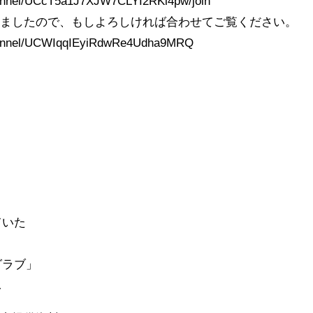
hannel/UCcT5a1J7XJW7CLYI2RKl4pw/join
いましたので、もしよろしければ合わせてご覧ください。
channel/UCWIqqIEyiRdwRe4Udha9MRQ
ていた
グラブ」
…