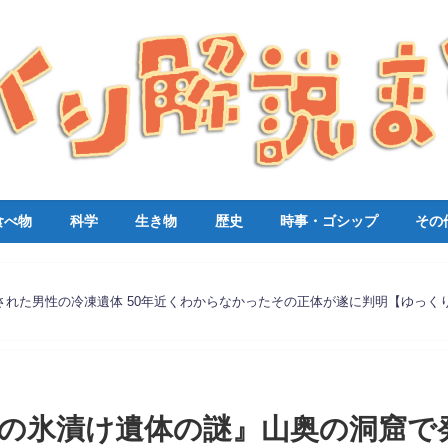
食べ物
科学
生き物
歴史
時事・ゴシップ
その
された男性の冷凍遺体 50年近くわからなかったその正体が遂に判明【ゆっく
洞窟の氷漬け遺体の謎』山奥の洞窟で