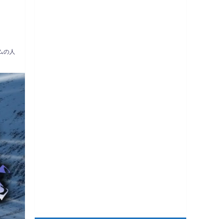
そ
ムの人