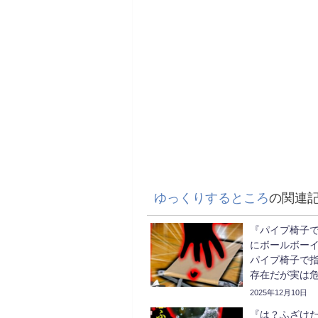
ゆっくりするところ
の関連
『パイプ椅子
にボールボー
パイプ椅子で
存在だが実は
イプ椅子【ゆ
2025年12月10日
『は？ふざけ