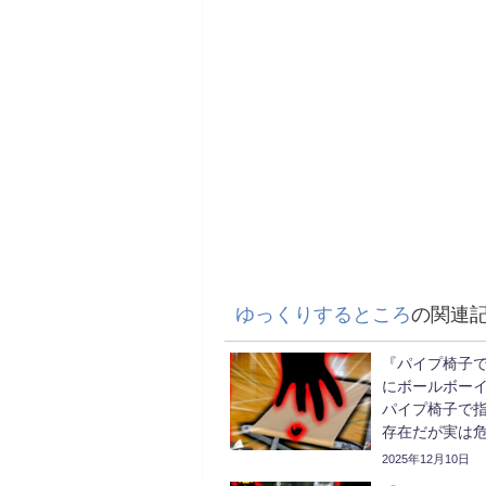
ゆっくりするところ
の関連
『パイプ椅子
にボールボー
パイプ椅子で
存在だが実は
イプ椅子【ゆ
2025年12月10日