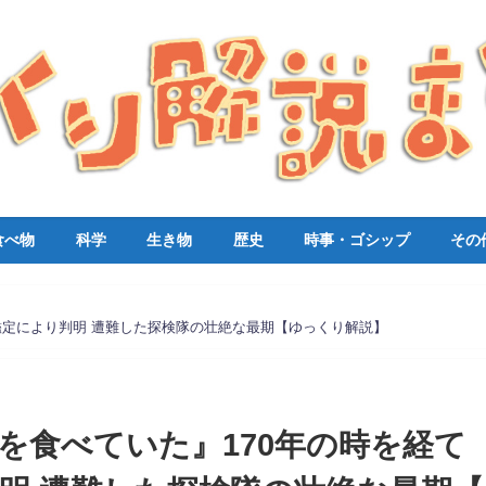
食べ物
科学
生き物
歴史
時事・ゴシップ
その
A鑑定により判明 遭難した探検隊の壮絶な最期【ゆっくり解説】
長を食べていた』170年の時を経て