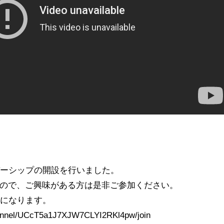
バーシップの開設を行いました。
すので、ご興味がある方は是非ご参加ください。
能になります。
hannel/UCcT5a1J7XJW7CLYI2RKl4pw/join