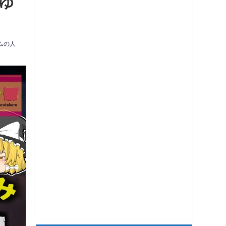
【ゆ
ムの人