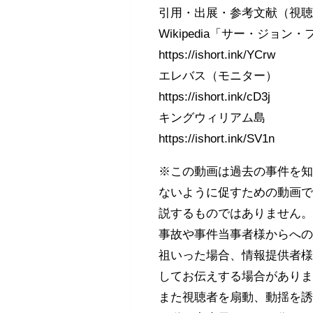
引用・出展・参考文献（視
Wikipedia「サー・ジョン
https://ishort.ink/YCrw
エレバス（モニター）
https://ishort.ink/cD3j
キングウィリアム島
https://ishort.ink/SV1n
※この動画は過去の事件を
ないように促すための動画
説するものではありません
事故や事件当事者様からへ
祖いった場合、情報提供者
してお伝えする場合があり
また視聴者を扇動、動揺を