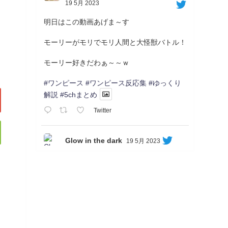
19 5月 2023
明日はこの動画あげま～す
モーリーがモリでモリ人間と大怪獣バトル！
モーリー好きだわぁ～～ｗ
#ワンピース
#ワンピース反応集
#ゆっくり
解説
#5chまとめ
Twitter
Glow in the dark
19 5月 2023
Soon...
05/20/17:00～
【忍】ゆっくり季節性ドネート2021初夏22･
23春/異世界ファンタジー回解説【殺】～ト
リダ編
◆
https://youtu.be/-B-13G6adWA
◆
https://www.nicovideo.jp/watch/sm42161719