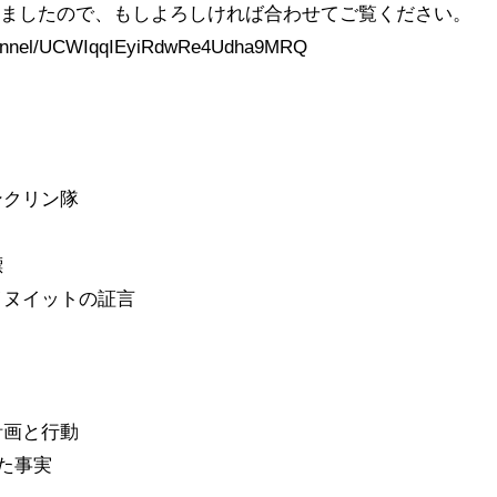
いましたので、もしよろしければ合わせてご覧ください。
channel/UCWIqqIEyiRdwRe4Udha9MRQ
ンクリン隊
標
とイヌイットの証言
計画と行動
った事実