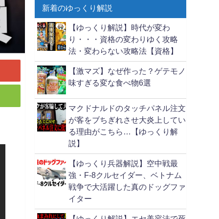
新着のゆっくり解説
【ゆっくり解説】時代が変わ
り・・・資格の変わりゆく攻略
法・変わらない攻略法【資格】
【激マズ】なぜ作った？ゲテモノ
味すぎる変な食べ物6選
マクドナルドのタッチパネル注文
が客をブちぎれさせ大炎上してい
る理由がこちら…【ゆっくり解
説】
【ゆっくり兵器解説】空中戦最
強・F-8クルセイダー、ベトナム
戦争で大活躍した真のドッグファ
イター
【ゆっくり解説】エセ美容法で死