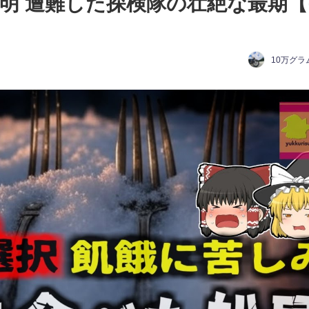
判明 遭難した探検隊の壮絶な最期
10万グラ