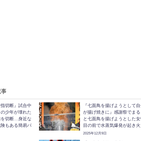
記事
で指切断』試合中
『七面鳥を揚げようとして自
イの少年が壊れた
が揚げ焼きに』感謝祭でまる
指を切断…身近な
と七面鳥を揚げようとした女
危険もある簡易パ
目の前で水蒸気爆発が起き火
っくり解説】
るまに…【ゆっくり解説】
2025年12月9日