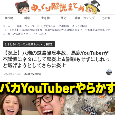
食べ物
科学
生き物
歴史
時事・ゴシップ
その他
ホーム
時事・ゴシップ
しまむらいだーのお部屋【ゆっくり解説】
【炎上】八潮の道路陥没事故、馬鹿YouTuberが不謹慎にネタにして鬼炎上＆謝罪もせず
にしれっと逃げようとしてさらに炎上
しまむらいだーのお部屋【ゆっくり解説】
【炎上】八潮の道路陥没事故、馬鹿YouTuberが
不謹慎にネタにして鬼炎上＆謝罪もせずにしれっ
と逃げようとしてさらに炎上
2025年2月9日
2025年2月9日