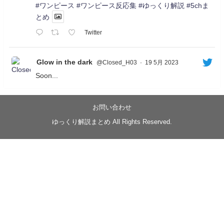
#ワンピース
#ワンピース反応集
#ゆっくり解説
#5chま
とめ
Twitter
Glow in the dark
@Closed_H03
·
19 5月 2023
Soon...
05/20/17:00～
【忍】ゆっくり季節性ドネート2021初夏22･23春/異世
界ファンタジー回解説【殺】～トリダ編
お問い合わせ
◆
https://youtu.be/-B-13G6adWA
ゆっくり解説まとめ All Rights Reserved.
◆
https://www.nicovideo.jp/watch/sm42161719
#季節性ドネート2023
春
#ニンジャスレイヤー
#ゆっくり解説
Glow in the dark
@Closed_H03
LV3トリダ・チュンイチ：リー先生に設計図を託
す。（元の次元に帰れたか不明）
#ニンジャスレイヤー #季節性ドネート2023春 #ウ
キヨエ
2