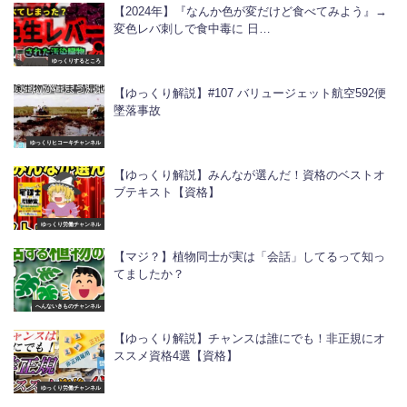
【2024年】『なんか色が変だけど食べてみよう』→
変色レバ刺しで食中毒に 日…
ゆっくりするところ
【ゆっくり解説】#107 バリュージェット航空592便
墜落事故
ゆっくりヒコーキチャンネル
【ゆっくり解説】みんなが選んだ！資格のベストオ
ブテキスト【資格】
ゆっくり労働チャンネル
【マジ？】植物同士が実は「会話」してるって知っ
てましたか？
へんないきものチャンネル
【ゆっくり解説】チャンスは誰にでも！非正規にオ
ススメ資格4選【資格】
ゆっくり労働チャンネル