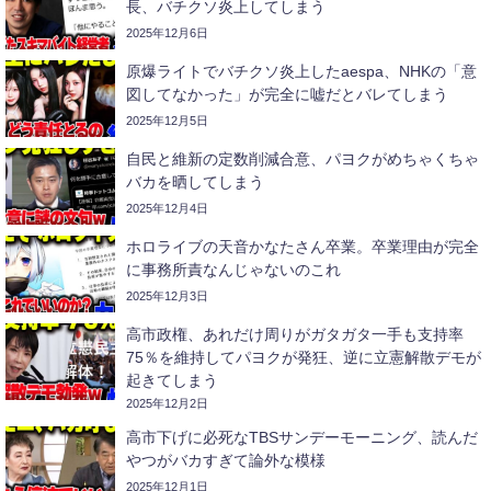
長、バチクソ炎上してしまう
2025年12月6日
原爆ライトでバチクソ炎上したaespa、NHKの「意
図してなかった」が完全に嘘だとバレてしまう
2025年12月5日
自民と維新の定数削減合意、パヨクがめちゃくちゃ
バカを晒してしまう
2025年12月4日
ホロライブの天音かなたさん卒業。卒業理由が完全
に事務所責なんじゃないのこれ
2025年12月3日
高市政権、あれだけ周りがガタガタ一手も支持率
75％を維持してパヨクが発狂、逆に立憲解散デモが
起きてしまう
2025年12月2日
高市下げに必死なTBSサンデーモーニング、読んだ
やつがバカすぎて論外な模様
2025年12月1日