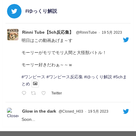
#ゆっくり解説
Rinni Tube【5ch反応集】
@RinniTube
·
19 5月 2023
明日はこの動画あげま～す
モーリーがモリでモリ人間と大怪獣バトル！
モーリー好きだわぁ～～ｗ
#ワンピース
#ワンピース反応集
#ゆっくり解説
#5chま
とめ
Twitter
Glow in the dark
@Closed_H03
·
19 5月 2023
Soon...
05/20/17:00～
【忍】ゆっくり季節性ドネート2021初夏22･23春/異世