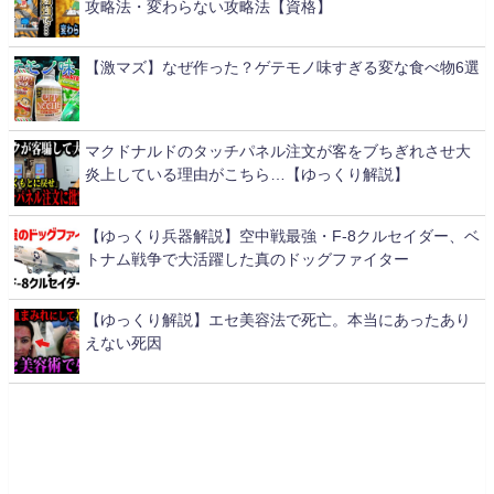
攻略法・変わらない攻略法【資格】
【激マズ】なぜ作った？ゲテモノ味すぎる変な食べ物6選
マクドナルドのタッチパネル注文が客をブちぎれさせ大
炎上している理由がこちら…【ゆっくり解説】
【ゆっくり兵器解説】空中戦最強・F-8クルセイダー、ベ
トナム戦争で大活躍した真のドッグファイター
【ゆっくり解説】エセ美容法で死亡。本当にあったあり
えない死因