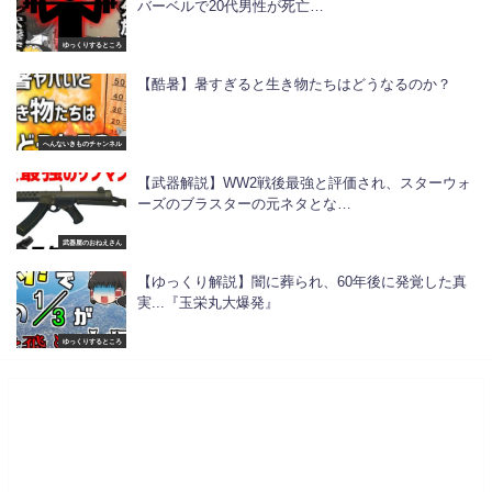
バーベルで20代男性が死亡…
ゆっくりするところ
【酷暑】暑すぎると生き物たちはどうなるのか？
へんないきものチャンネル
【武器解説】WW2戦後最強と評価され、スターウォ
ーズのブラスターの元ネタとな…
武器屋のおねえさん
【ゆっくり解説】闇に葬られ、60年後に発覚した真
実...『玉栄丸大爆発』
ゆっくりするところ