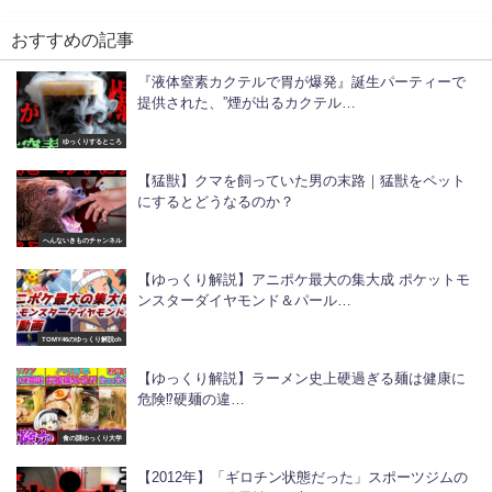
おすすめの記事
『液体窒素カクテルで胃が爆発』誕生パーティーで
提供された、”煙が出るカクテル…
ゆっくりするところ
【猛獣】クマを飼っていた男の末路｜猛獣をペット
にするとどうなるのか？
へんないきものチャンネル
【ゆっくり解説】アニポケ最大の集大成 ポケットモ
ンスターダイヤモンド＆パール…
TOMY46のゆっくり解説ch
【ゆっくり解説】ラーメン史上硬過ぎる麺は健康に
危険⁉︎硬麺の違…
食の謎ゆっくり大学
【2012年】「ギロチン状態だった」スポーツジムの