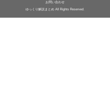
界ファンタジー回解説【殺】～トリダ編
お問い合わせ
◆
https://youtu.be/-B-13G6adWA
ゆっくり解説まとめ All Rights Reserved.
◆
https://www.nicovideo.jp/watch/sm42161719
#季節性ドネート2023
春
#ニンジャスレイヤー
#ゆっくり解説
Glow in the dark
@Closed_H03
LV3トリダ・チュンイチ：リー先生に設計図を託
す。（元の次元に帰れたか不明）
#ニンジャスレイヤー #季節性ドネート2023春 #ウ
キヨエ
2
1
Twitter
みかん
@z1dgxO4xraffQKq
·
19 5月 2023
ow2グラマスで使われてるダメージヒーローTOP500 の
使用率の動画あげました！
是非見てみてください
https://www.youtube.com/shorts/eKdjKYv6frw