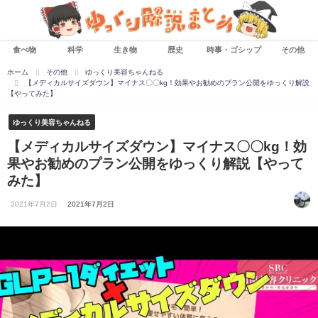
食べ物
科学
生き物
歴史
時事・ゴシップ
その他
ホーム
その他
ゆっくり美容ちゃんねる
【メディカルサイズダウン】マイナス〇〇kg！効果やお勧めのプラン公開をゆっくり解説
【やってみた】
ゆっくり美容ちゃんねる
【メディカルサイズダウン】マイナス〇〇kg！効
果やお勧めのプラン公開をゆっくり解説【やって
みた】
2021年7月2日
2021年7月2日