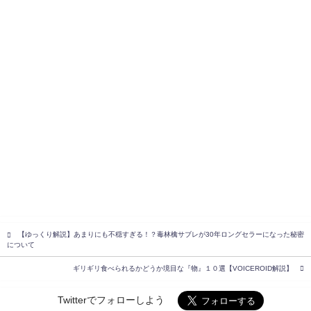
【ゆっくり解説】あまりにも不穏すぎる！？毒林檎サブレが30年ロングセラーになった秘密
について
ギリギリ食べられるかどうか境目な『物』１０選【VOICEROID解説】
Twitterでフォローしよう