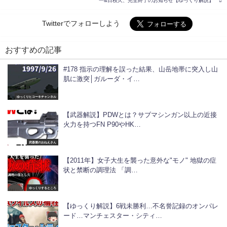
一&日枝久、完全終了のお知らせ【ゆっくり解説】
Twitterでフォローしよう
おすすめの記事
#178 指示の理解を誤った結果、山岳地帯に突入し山
肌に激突│ガルーダ・イ…
ゆっくりヒコーキチャンネル
【武器解説】PDWとは？サブマシンガン以上の近接
火力を持つFN P90やHK…
武器屋のおねえさん
【2011年】女子大生を襲った意外な"モノ" 地獄の症
状と禁断の調理法 「調…
ゆっくりするところ
【ゆっくり解説】6戦未勝利…不名誉記録のオンパレ
ード…マンチェスター・シティ…