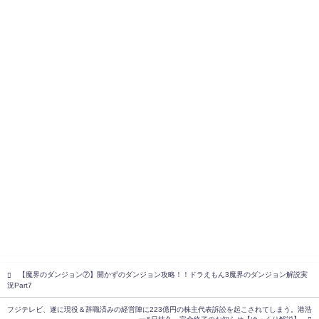
【魔界のダンジョン⑦】開かずのダンジョン攻略！！ドラえもん3魔界のダンジョン解説実
況Part7
フジテレビ、遂に現役＆辞職済みの経営陣に223億円の株主代表訴訟を起こされてしまう。港浩