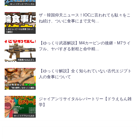
ゆっくりサッカーチャンネル
ザ・韓国仰天ニュース！IOCに言われても駄々をこ
ね続け、ついに食事にまで文句…
しまむらいだーのお部屋【ゆっく
り解説】
【ゆっくり武器解説】M4カービンの後継・M7ライ
フル、ヤバすぎる射程と命中精…
武器屋のおねえさん
【ゆっくり解説】全く知られていない古代エジプト
人の食事について
『食の雑学』をゆっくり解説
ジャイアンリサイタルレパートリー【ドラえもん雑
学】
ゆっくりドラちゃんねる