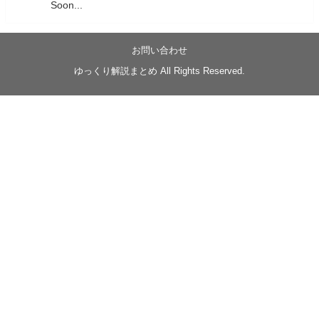
Soon...
05/20/17:00～
【忍】ゆっくり季節性ドネート2021初夏22･23春/異世
界ファンタジー回解説【殺】～トリダ編
お問い合わせ
◆
https://youtu.be/-B-13G6adWA
ゆっくり解説まとめ All Rights Reserved.
◆
https://www.nicovideo.jp/watch/sm42161719
#季節性ドネート2023
春
#ニンジャスレイヤー
#ゆっくり解説
Glow in the dark
@Closed_H03
LV3トリダ・チュンイチ：リー先生に設計図を託
す。（元の次元に帰れたか不明）
#ニンジャスレイヤー #季節性ドネート2023春 #ウ
キヨエ
2
1
Twitter
みかん
@z1dgxO4xraffQKq
·
19 5月 2023
ow2グラマスで使われてるダメージヒーローTOP500 の