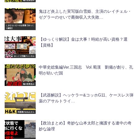
俺の世界史ch
鬼ほど炎上した実写版白雪姫、主演のレイチェル・
ゼグラーのせいで薨御収入大失敗…
しまむらいだーのお部屋【ゆっく
り解説】
【ゆっくり解説】金は大事！時給が高い資格？選
【資格】
ゆっくり労働チャンネル
中華史総集編Ver.三国志 Vol.蜀漢 劉備が創り、孔
明が紡いだ国
俺の世界史ch
【武器解説】ヘッケラー&コッホG11、ケースレス弾
薬のアサルトライ…
武器屋のおねえさん
【政治まとめ】奇妙な山本太郎と擁護する連中の奇
妙な論理