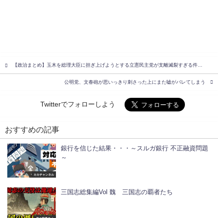
【政治まとめ】玉木を総理大臣に担ぎ上げようとする立憲民主党が支離滅裂すぎる件…
公明党、文春砲が思いっきり刺さった上にまた嘘がバレてしまう
Twitterでフォローしよう
おすすめの記事
銀行を信じた結果・・・～スルガ銀行 不正融資問題
～
カカチャンネル
三国志総集編Vol 魏 三国志の覇者たち