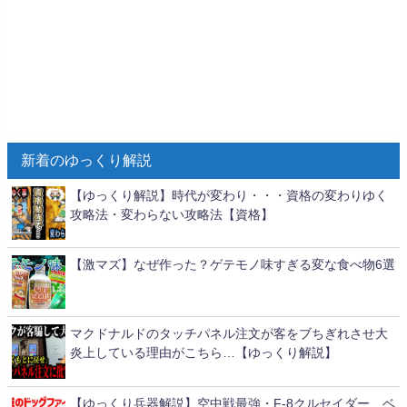
新着のゆっくり解説
【ゆっくり解説】時代が変わり・・・資格の変わりゆく
攻略法・変わらない攻略法【資格】
【激マズ】なぜ作った？ゲテモノ味すぎる変な食べ物6選
マクドナルドのタッチパネル注文が客をブちぎれさせ大
炎上している理由がこちら…【ゆっくり解説】
【ゆっくり兵器解説】空中戦最強・F-8クルセイダー、ベ