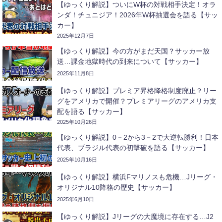
【ゆっくり解説】ついにW杯の対戦相手決定！オラ
ンダ！チュニジア！2026年W杯抽選会を語る【サッ
カー】
2025年12月7日
【ゆっくり解説】今の方がまだ天国？サッカー放
送…課金地獄時代の到来について【サッカー】
2025年11月8日
【ゆっくり解説】プレミア昇格降格制度廃止？リー
グをアメリカで開催？プレミアリーグのアメリカ支
配を語る【サッカー】
2025年10月26日
【ゆっくり解説】0－2から3－2で大逆転勝利！日本
代表、ブラジル代表の初撃破を語る【サッカー】
2025年10月16日
【ゆっくり解説】横浜Fマリノスも危機…Jリーグ・
オリジナル10降格の歴史【サッカー】
2025年6月10日
【ゆっくり解説】Jリーグの大魔境に存在する…J2