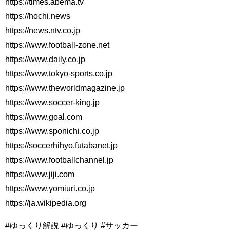
https://times.abema.tv
https://hochi.news
https://news.ntv.co.jp
https://www.football-zone.net
https://www.daily.co.jp
https://www.tokyo-sports.co.jp
https://www.theworldmagazine.jp
https://www.soccer-king.jp
https://www.goal.com
https://www.sponichi.co.jp
https://soccerhihyo.futabanet.jp
https://www.footballchannel.jp
https://www.jiji.com
https://www.yomiuri.co.jp
https://ja.wikipedia.org
#ゆっくり解説 #ゆっくり #サッカー