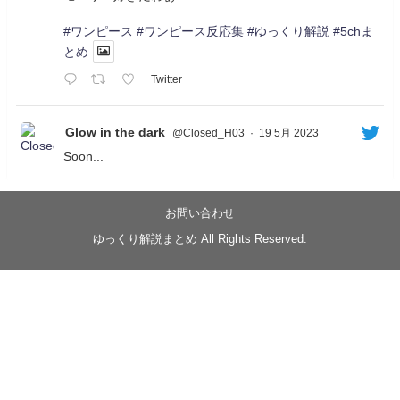
#ワンピース
#ワンピース反応集
#ゆっくり解説
#5chま
とめ
Twitter
Glow in the dark
@Closed_H03
·
19 5月 2023
Soon...
05/20/17:00～
【忍】ゆっくり季節性ドネート2021初夏22･23春/異世
界ファンタジー回解説【殺】～トリダ編
お問い合わせ
◆
https://youtu.be/-B-13G6adWA
ゆっくり解説まとめ All Rights Reserved.
◆
https://www.nicovideo.jp/watch/sm42161719
#季節性ドネート2023
春
#ニンジャスレイヤー
#ゆっくり解説
Glow in the dark
@Closed_H03
LV3トリダ・チュンイチ：リー先生に設計図を託
す。（元の次元に帰れたか不明）
#ニンジャスレイヤー #季節性ドネート2023春 #ウ