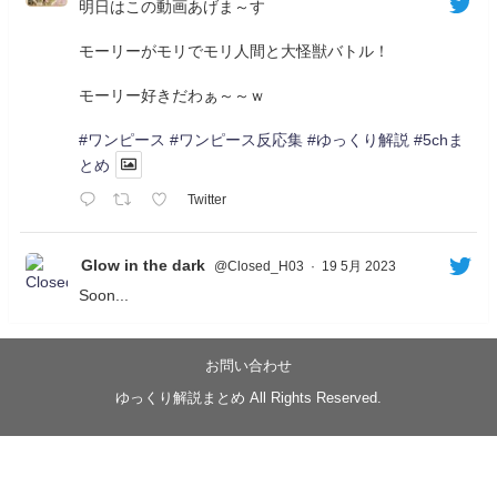
明日はこの動画あげま～す
モーリーがモリでモリ人間と大怪獣バトル！
モーリー好きだわぁ～～ｗ
#ワンピース
#ワンピース反応集
#ゆっくり解説
#5chま
とめ
Twitter
Glow in the dark
@Closed_H03
·
19 5月 2023
Soon...
05/20/17:00～
【忍】ゆっくり季節性ドネート2021初夏22･23春/異世
界ファンタジー回解説【殺】～トリダ編
お問い合わせ
◆
https://youtu.be/-B-13G6adWA
ゆっくり解説まとめ All Rights Reserved.
◆
https://www.nicovideo.jp/watch/sm42161719
#季節性ドネート2023
春
#ニンジャスレイヤー
#ゆっくり解説