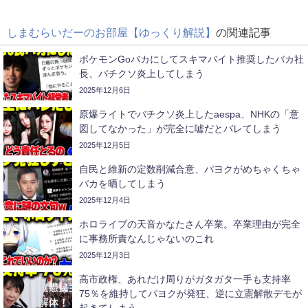
しまむらいだーのお部屋【ゆっくり解説】
の関連記事
ポケモンGoバカにしてスキマバイト推奨したバカ社
長、バチクソ炎上してしまう
2025年12月6日
原爆ライトでバチクソ炎上したaespa、NHKの「意
図してなかった」が完全に嘘だとバレてしまう
2025年12月5日
自民と維新の定数削減合意、パヨクがめちゃくちゃ
バカを晒してしまう
2025年12月4日
ホロライブの天音かなたさん卒業。卒業理由が完全
に事務所責なんじゃないのこれ
2025年12月3日
高市政権、あれだけ周りがガタガタ一手も支持率
75％を維持してパヨクが発狂、逆に立憲解散デモが
起きてしまう