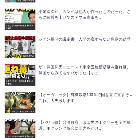
ゆっくりグルメ紀行
小泉進次郎、カンペは他人が作ったものだった。さ
らに陣営を上げてステマ＆高市を…
しまむらいだーのお部屋【ゆっく
り解説】
シオン長老の議定書 人間の底すらない悪意の結晶
俺の世界史ch
ザ・韓国仰天ニュース！東京五輪横断幕＆垂れ幕、
韓国からみてもヤバかった【ゆっ…
しまむらいだーのお部屋【ゆっく
り解説】
【オーガニック】有機栽培100％で国を立て直すぞ←
これ、大失敗します
へんないきものチャンネル
【パリ五輪】台湾政府、ほぼ男のボクサーを全面擁
護。ボクシング協会に圧力をかけ…
しまむらいだーのお部屋【ゆっく