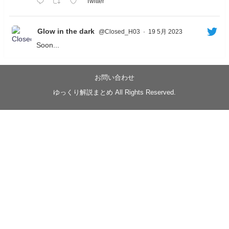
Twitter
Glow in the dark
@Closed_H03
·
19 5月 2023
Soon...
05/20/17:00～
【忍】ゆっくり季節性ドネート2021初夏22･23春/異世
界ファンタジー回解説【殺】～トリダ編
お問い合わせ
◆
https://youtu.be/-B-13G6adWA
ゆっくり解説まとめ All Rights Reserved.
◆
https://www.nicovideo.jp/watch/sm42161719
#季節性ドネート2023
春
#ニンジャスレイヤー
#ゆっくり解説
Glow in the dark
@Closed_H03
LV3トリダ・チュンイチ：リー先生に設計図を託
す。（元の次元に帰れたか不明）
#ニンジャスレイヤー #季節性ドネート2023春 #ウ
キヨエ
2
1
Twitter