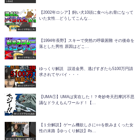
ンネル】
【2002年ロシア】飼い犬10頭に食べられ骨になって
いた女性…どうしてこんな…
ゆっくりするところ
【1994年長野】スキーで突然の呼吸困難 その後命を
落とした男性 原因はどこ…
ゆっくりするところ
ゆっくり解説 誤送金男、逃げすぎたら5100万円請
求されてヤバイ・・・
ゆっくりチャーリー
【UMA①】UMAは実在した！？奇妙奇天烈摩訶不思
議なドラえもんワールド！【…
ゆっくりドラちゃんねる
【１分解説】ゲーム機欲しさに○○を飲みまくった女
性の末路【ゆっくり解説】#s…
ダークパンダ【ゆっくり解説チャ