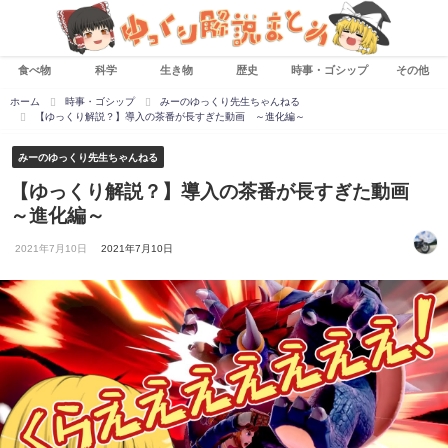
食べ物
科学
生き物
歴史
時事・ゴシップ
その他
ホーム
時事・ゴシップ
みーのゆっくり先生ちゃんねる
【ゆっくり解説？】導入の茶番が長すぎた動画 ～進化編～
みーのゆっくり先生ちゃんねる
【ゆっくり解説？】導入の茶番が長すぎた動画
～進化編～
2021年7月10日
2021年7月10日