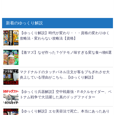
新着のゆっくり解説
【ゆっくり解説】時代が変わり・・・資格の変わりゆく
攻略法・変わらない攻略法【資格】
【激マズ】なぜ作った？ゲテモノ味すぎる変な食べ物6選
マクドナルドのタッチパネル注文が客をブちぎれさせ大
炎上している理由がこちら…【ゆっくり解説】
【ゆっくり兵器解説】空中戦最強・F-8クルセイダー、ベ
トナム戦争で大活躍した真のドッグファイター
【ゆっくり解説】エセ美容法で死亡。本当にあったあり