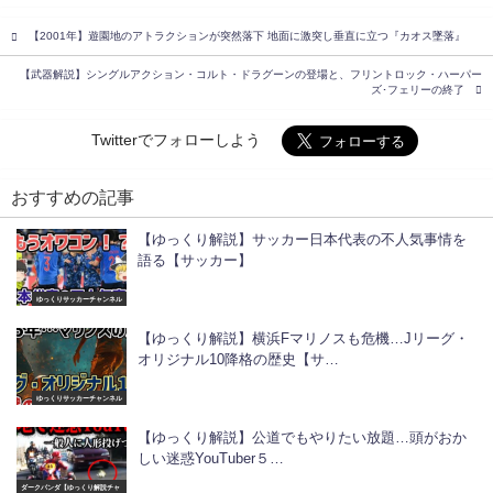
【2001年】遊園地のアトラクションが突然落下 地面に激突し垂直に立つ『カオス墜落』
【武器解説】シングルアクション・コルト・ドラグーンの登場と、フリントロック・ハーパー
ズ･フェリーの終了
Twitterでフォローしよう
おすすめの記事
【ゆっくり解説】サッカー日本代表の不人気事情を
語る【サッカー】
ゆっくりサッカーチャンネル
【ゆっくり解説】横浜Fマリノスも危機…Jリーグ・
オリジナル10降格の歴史【サ…
ゆっくりサッカーチャンネル
【ゆっくり解説】公道でもやりたい放題…頭がおか
しい迷惑YouTuber５…
ダークパンダ【ゆっくり解説チャ