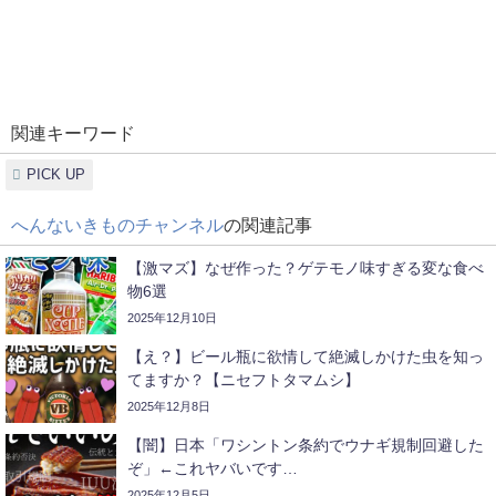
関連キーワード
PICK UP
へんないきものチャンネル
の関連記事
【激マズ】なぜ作った？ゲテモノ味すぎる変な食べ
物6選
2025年12月10日
【え？】ビール瓶に欲情して絶滅しかけた虫を知っ
てますか？【ニセフトタマムシ】
2025年12月8日
【闇】日本「ワシントン条約でウナギ規制回避した
ぞ」←これヤバいです…
2025年12月5日