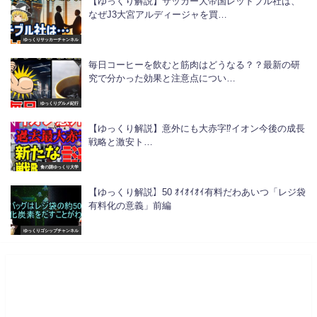
【ゆっくり解説】サッカー大帝国レッドブル社は、
なぜJ3大宮アルディージャを買…
ゆっくりサッカーチャンネル
毎日コーヒーを飲むと筋肉はどうなる？？最新の研
究で分かった効果と注意点につい…
ゆっくりグルメ紀行
【ゆっくり解説】意外にも大赤字⁉︎イオン今後の成長
戦略と激安ト…
食の謎ゆっくり大学
【ゆっくり解説】50 ｵｲｵｲｵｲ有料だわあいつ「レジ袋
有料化の意義」前編
ゆっくりゴシップチャンネル