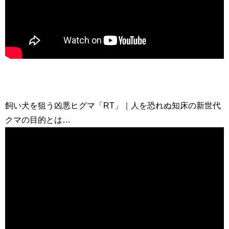
飼い犬を狙う凶悪ヒグマ「RT」｜人を恐れぬ知床の新世代
クマの目的とは…