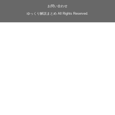
【忍】ゆっくり季節性ドネート2021初夏22･23春/異世
界ファンタジー回解説【殺】～トリダ編
お問い合わせ
◆
https://youtu.be/-B-13G6adWA
ゆっくり解説まとめ All Rights Reserved.
◆
https://www.nicovideo.jp/watch/sm42161719
#季節性ドネート2023
春
#ニンジャスレイヤー
#ゆっくり解説
Glow in the dark
@Closed_H03
LV3トリダ・チュンイチ：リー先生に設計図を託
す。（元の次元に帰れたか不明）
#ニンジャスレイヤー #季節性ドネート2023春 #ウ
キヨエ
2
1
Twitter
みかん
@z1dgxO4xraffQKq
·
19 5月 2023
ow2グラマスで使われてるダメージヒーローTOP500 の
使用率の動画あげました！
是非見てみてください
https://www.youtube.com/shorts/eKdjKYv6frw