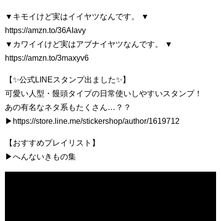
▼キモイけど実はイイヤツなんです。 ▼
https://amzn.to/36AIavy
▼カワイイけど実はアブナイヤツなんです。 ▼
https://amzn.to/3maxyv6
【✨公式LINEスタンプ出ました✨】
可愛い人型・饅頭タイプの日常使いしやすいスタンプ！
あの有名なネタ系もたくさん…？？
▶https://store.line.me/stickershop/author/1619712
【おすすめプレイリスト】
▶へんないきもの集