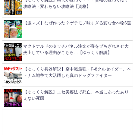
攻略法・変わらない攻略法【資格】
【激マズ】なぜ作った？ゲテモノ味すぎる変な食べ物6選
マクドナルドのタッチパネル注文が客をブちぎれさせ大
炎上している理由がこちら…【ゆっくり解説】
【ゆっくり兵器解説】空中戦最強・F-8クルセイダー、ベ
トナム戦争で大活躍した真のドッグファイター
【ゆっくり解説】エセ美容法で死亡。本当にあったあり
えない死因