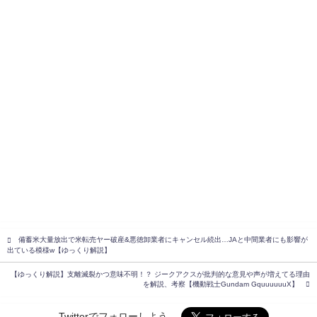
備蓄米大量放出で米転売ヤー破産&悪徳卸業者にキャンセル続出…JAと中間業者にも影響が
出ている模様w【ゆっくり解説】
【ゆっくり解説】支離滅裂かつ意味不明！？ ジークアクスが批判的な意見や声が増えてる理由
を解説、考察【機動戦士Gundam GquuuuuuX】
Twitterでフォローしよう