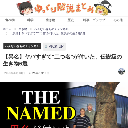
食べ物
科学
生き物
歴史
時事・ゴシップ
その他
ホーム
生き物
へんないきものチャンネル
【異名】ヤバすぎて"二つ名"が付いた、伝説級の生き物6選
PICK UP
へんないきものチャンネル
【異名】ヤバすぎて"二つ名"が付いた、伝説級の
生き物6選
2025年6月18日
2025年6月18日