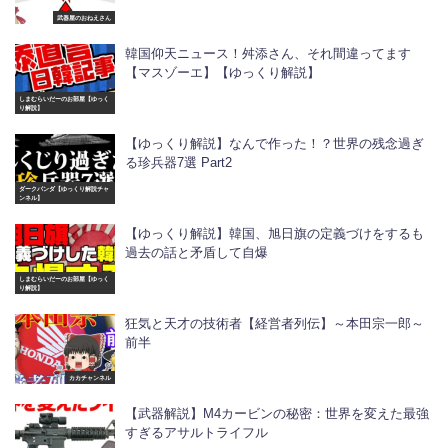
武器屋のおねえさん
韓国仰天ニュース！舛添さん、それ間違ってます
【マスゾーエ】【ゆっくり解説】
しまむらいだーのお部屋【ゆっく
り解説】
【ゆっくり解説】なんで作った！？世界の残念過ぎ
る珍兵器7選 Part2
ダークパンダ【ゆっくり解説チャ
ンネル】
【ゆっくり解説】韓国、旭日旗の定義づけをするも
過去の話と矛盾して自爆
しまむらいだーのお部屋【ゆっく
り解説】
狂気と天才の技術者【経営者列伝】～本田宗一郎～
前半
カカチャンネル
【武器解説】M4カービンの秘密：世界を変えた最強
すぎるアサルトライフル