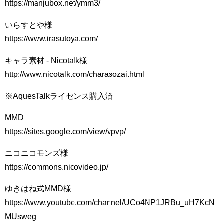
https://manjubox.net/ymm3/
いらすとや様
https://www.irasutoya.com/
キャラ素材 - Nicotalk様
http://www.nicotalk.com/charasozai.html
※AquesTalkライセンス購入済
MMD
https://sites.google.com/view/vpvp/
ニコニコモンズ様
https://commons.nicovideo.jp/
ゆきはね式MMD様
https://www.youtube.com/channel/UCo4NP1JRBu_uH7KcN
MUsweg