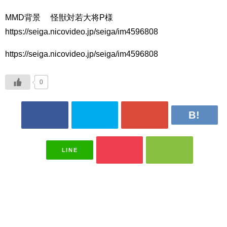
MMD背景 怪獣対若大将P様
https://seiga.nicovideo.jp/seiga/im4596808
https://seiga.nicovideo.jp/seiga/im4596808
0
LINE