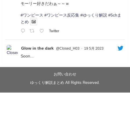
モーリー好きだわぁ～～ｗ
#ワンピース
#ワンピース反応集
#ゆっくり解説
#5chま
とめ
Twitter
Glow in the dark
@Closed_H03
·
19 5月 2023
Soon...
05/20/17:00～
【忍】ゆっくり季節性ドネート2021初夏22･23春/異世
界ファンタジー回解説【殺】～トリダ編
お問い合わせ
◆
https://youtu.be/-B-13G6adWA
ゆっくり解説まとめ All Rights Reserved.
◆
https://www.nicovideo.jp/watch/sm42161719
#季節性ドネート2023
春
#ニンジャスレイヤー
#ゆっくり解説
Glow in the dark
@Closed_H03
LV3トリダ・チュンイチ：リー先生に設計図を託
す。（元の次元に帰れたか不明）