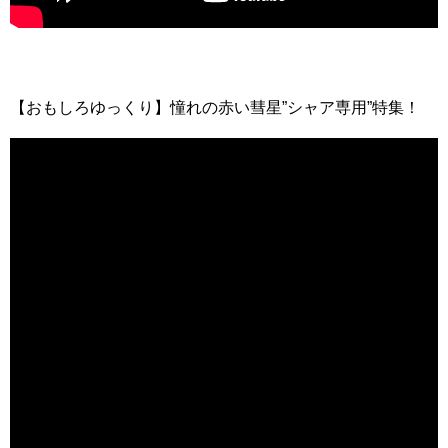
【おもしろゆっくり】憧れの赤い彗星”シャア専用”特集！