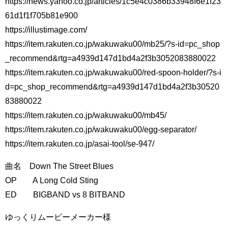
https://news.yahoo.co.jp/articles/1c5e4c0386b33948f6e1f23
61d1f1f705b81e900
https://illustimage.com/
https://item.rakuten.co.jp/wakuwaku00/mb25/?s-id=pc_shop
_recommend&rtg=a4939d147d1bd4a2f3b3052083880022
https://item.rakuten.co.jp/wakuwaku00/red-spoon-holder/?s-i
d=pc_shop_recommend&rtg=a4939d147d1bd4a2f3b30520
83880022
https://item.rakuten.co.jp/wakuwaku00/mb45/
https://item.rakuten.co.jp/wakuwaku00/egg-separator/
https://item.rakuten.co.jp/asai-tool/se-947/
曲名 Down The Street Blues
OP A Long Cold Sting
ED BIGBAND vs 8 BITBAND
ゆっくりムービーメーカー様