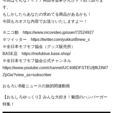
今回はそんなアイデア商品を霊夢さんがドヤ顔で語りま
す。
もしかしたらあなたの求めてる商品があるかも！
今回もカオスな内容でお送りいたしますよー！
※ニコ動 https://www.nicovideo.jp/user/72524927
※ツイッター https://twitter.com/yukkuriBnew_s
※全日本モフモフ協会（グッズ販売所）
BASE店 https://mofublue.base.shop/
※全日本モフモフ協会公式チャンネル
https://www.youtube.com/channel/UC4iI6DFSTEUfjf8J3W7
ZpGw?view_as=subscriber
おもろいB級ニュースの旅的関連動画
【おもしろゆっくり】みんな大好き！魅惑のハンバーガー
特集！