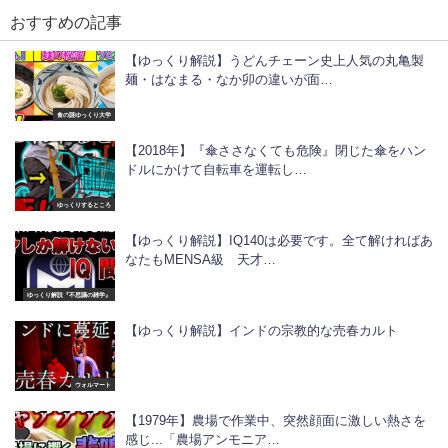
おすすめの記事
【ゆっくり解説】うどんチェーン史上人気の丸亀製
麺・はなまる・なか卯の違いが面…
食の謎ゆっくり大学
【2018年】『傘ささなくても危険』閉じた傘をハン
ドルにかけて自転車を運転し…
ゆっくりするところ
【ゆっくり解説】IQ140は必要です。全て解ければあ
なたもMENSA級 天才…
ゆっくり解説『不思議の雑学』
【ゆっくり解説】インドの宗教的な売春カルト
ウォルマート
【1979年】農場で作業中、突然顔面に激しい熱さを
感じ...「農場アンモニア…