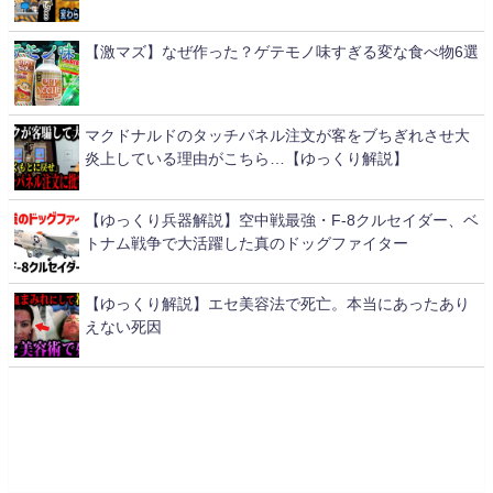
【激マズ】なぜ作った？ゲテモノ味すぎる変な食べ物6選
マクドナルドのタッチパネル注文が客をブちぎれさせ大
炎上している理由がこちら…【ゆっくり解説】
【ゆっくり兵器解説】空中戦最強・F-8クルセイダー、ベ
トナム戦争で大活躍した真のドッグファイター
【ゆっくり解説】エセ美容法で死亡。本当にあったあり
えない死因