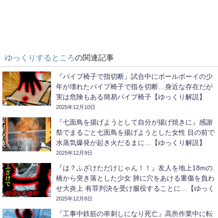
ゆっくりするところ
の関連記事
『パイプ椅子で指切断』試合中にボールボーイの少
年が壊れたパイプ椅子で指を切断…身近な存在だが
実は危険もある簡易パイプ椅子【ゆっくり解説】
2025年12月10日
『七面鳥を揚げようとして自分が揚げ焼きに』感謝
祭でまるごと七面鳥を揚げようとした女性 目の前で
水蒸気爆発が起き火だるまに…【ゆっくり解説】
2025年12月9日
『は？ふざけただけじゃん！！』友人を地上18mの
橋から突き落とした少女 肺に穴をあける重傷を負わ
せ大炎上 有罪判決を受け服役することに…【ゆっく
り解説】
2025年12月8日
『工事中鉄筋の串刺しになり死亡』高所作業中に転