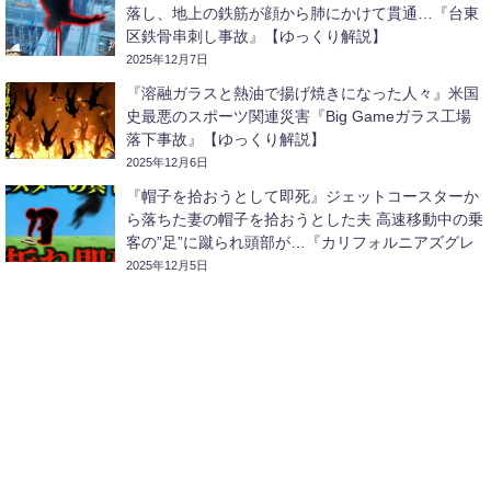
落し、地上の鉄筋が顔から肺にかけて貫通…『台東
区鉄骨串刺し事故』【ゆっくり解説】
2025年12月7日
『溶融ガラスと熱油で揚げ焼きになった人々』米国
史最悪のスポーツ関連災害『Big Gameガラス工場
落下事故』【ゆっくり解説】
2025年12月6日
『帽子を拾おうとして即死』ジェットコースターか
ら落ちた妻の帽子を拾おうとした夫 高速移動中の乗
客の”足”に蹴られ頭部が…『カリフォルニアズグレ
ートアメリカコースター激突事故』【ゆっくり解
2025年12月5日
説】