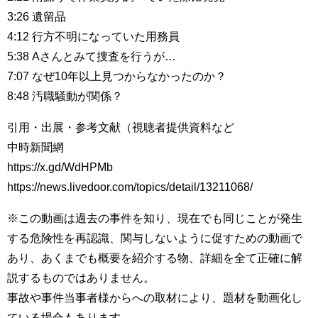
3:26 遺留品
4:12 行方不明になっていた用務員
5:38 Aさんとみて捜査を行うが…
7:07 なぜ10年以上見つからなかったのか？
8:48 汚職騒動が関係？
引用・出展・参考文献（視聴者提供資料など
中時新聞網
https://x.gd/WdHPMb
https://news.livedoor.com/topics/detail/13211068/
※この動画は過去の事件を知り、現在でも同じことが発生
する危険性を再認識、関与しないように促すための動画で
あり、あくまでも概要を紹介する物、詳細を全て正確に解
説するものではありません。
事故や事件当事者様からへの取材により、題材を動画化し
ている場合もあります。