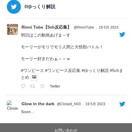
#ゆっくり解説
Rinni Tube【5ch反応集】
@RinniTube
·
19 5月 2023
明日はこの動画あげま～す
モーリーがモリでモリ人間と大怪獣バトル！
モーリー好きだわぁ～～ｗ
#ワンピース
#ワンピース反応集
#ゆっくり解説
#5chま
とめ
Twitter
Glow in the dark
@Closed_H03
·
19 5月 2023
Soon...
05/20/17:00～
【忍】ゆっくり季節性ドネート2021初夏22･23春/異世
界ファンタジー回解説【殺】～トリダ編
お問い合わせ