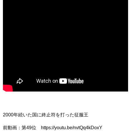
2000年続いた国に終止符を打った征服王
前動画：第49位 https://youtu.be/nvtQq4kDoxY