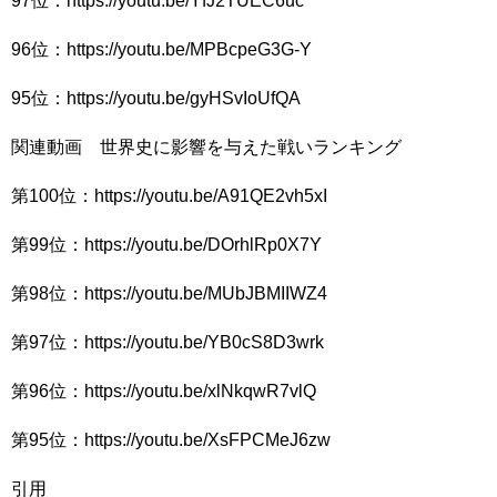
97位：https://youtu.be/YfJ2TUEC6uc
96位：https://youtu.be/MPBcpeG3G-Y
95位：https://youtu.be/gyHSvIoUfQA
関連動画 世界史に影響を与えた戦いランキング
第100位：https://youtu.be/A91QE2vh5xI
第99位：https://youtu.be/DOrhlRp0X7Y
第98位：https://youtu.be/MUbJBMIIWZ4
第97位：https://youtu.be/YB0cS8D3wrk
第96位：https://youtu.be/xlNkqwR7vlQ
第95位：https://youtu.be/XsFPCMeJ6zw
引用