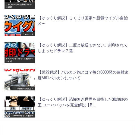
しまむらいだーのお部屋【ゆっく
り解説】
【ゆっくり解説】しくじり国家〜新疆ウイグル自治
区〜
ウォルマート
【ゆっくり解説】二度と放送できない。封印されて
しまったドラマ７選
ダークパンダ【ゆっくり解説チャ
ンネル】
【武器解説】バルカン砲とは？毎分6000発の連射速
度M61バルカンについて
武器屋のおねえさん
【ゆっくり解説】恐怖無き世界を目指した滅却師の
王 ユーハバッハを完全解説【B…
TOMY46のゆっくり解説ch