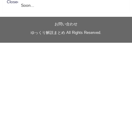
Soon...
05/20/17:00～
【忍】ゆっくり季節性ドネート2021初夏22･23春/異世
界ファンタジー回解説【殺】～トリダ編
お問い合わせ
◆
https://youtu.be/-B-13G6adWA
ゆっくり解説まとめ All Rights Reserved.
◆
https://www.nicovideo.jp/watch/sm42161719
#季節性ドネート2023
春
#ニンジャスレイヤー
#ゆっくり解説
Glow in the dark
@Closed_H03
LV3トリダ・チュンイチ：リー先生に設計図を託
す。（元の次元に帰れたか不明）
#ニンジャスレイヤー #季節性ドネート2023春 #ウ
キヨエ
2
1
Twitter
みかん
@z1dgxO4xraffQKq
·
19 5月 2023
ow2グラマスで使われてるダメージヒーローTOP500 の