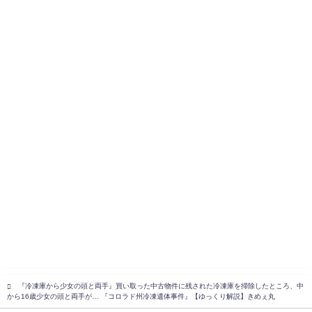
『冷凍庫から少女の頭と両手』買い取った中古物件に残された冷凍庫を掃除したところ、中
から16歳少女の頭と両手が… 『コロラド州冷凍遺体事件』【ゆっくり解説】きめぇ丸