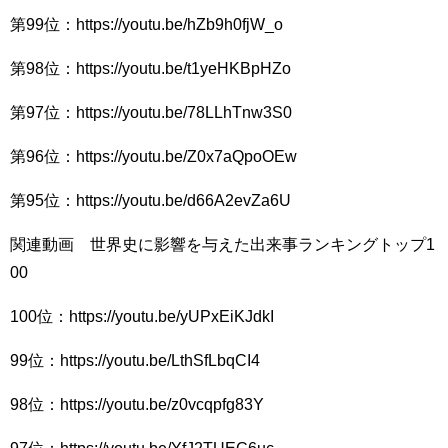
第99位：https://youtu.be/hZb9h0fjW_o
第98位：https://youtu.be/t1yeHKBpHZo
第97位：https://youtu.be/78LLhTnw3S0
第96位：https://youtu.be/Z0x7aQpoOEw
第95位：https://youtu.be/d66A2evZa6U
関連動画 世界史に影響を与えた出来事ランキングトップ1
00
100位：https://youtu.be/yUPxEiKJdkI
99位：https://youtu.be/LthSfLbqCI4
98位：https://youtu.be/z0vcqpfg83Y