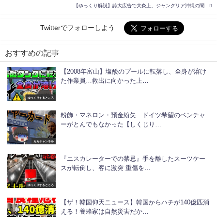
【ゆっくり解説】誇大広告で大炎上。ジャングリア沖縄の闇
Twitterでフォローしよう
おすすめの記事
【2008年富山】塩酸のプールに転落し、全身が溶け
た作業員…救出に向かった上…
ゆっくりするところ
粉飾・マネロン・預金紛失 ドイツ希望のベンチャ
ーがとんでもなかった【しくじり…
カカチャンネル
『エスカレーターでの禁忌』手を離したスーツケー
スが転倒し、客に激突 重傷を…
ゆっくりするところ
【ザ！韓国仰天ニュース】韓国からハチが140億匹消
える！養蜂家は自然災害だか…