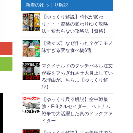
新着のゆっくり解説
【ゆっくり解説】時代が変わ
り・・・資格の変わりゆく攻略
法・変わらない攻略法【資格】
【激マズ】なぜ作った？ゲテモノ
味すぎる変な食べ物6選
マクドナルドのタッチパネル注文
が客をブちぎれさせ大炎上してい
る理由がこちら…【ゆっくり解
説】
【ゆっくり兵器解説】空中戦最
強・F-8クルセイダー、ベトナム
戦争で大活躍した真のドッグファ
イター
【ゆっくり解説】エセ美容法で死