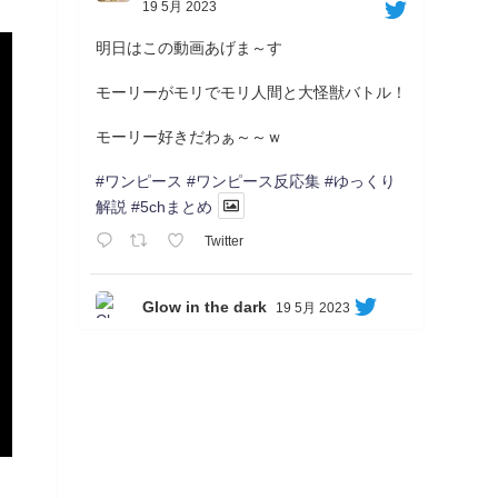
19 5月 2023
明日はこの動画あげま～す
モーリーがモリでモリ人間と大怪獣バトル！
モーリー好きだわぁ～～ｗ
#ワンピース
#ワンピース反応集
#ゆっくり
解説
#5chまとめ
Twitter
Glow in the dark
19 5月 2023
Soon...
05/20/17:00～
【忍】ゆっくり季節性ドネート2021初夏22･
23春/異世界ファンタジー回解説【殺】～ト
リダ編
◆
https://youtu.be/-B-13G6adWA
◆
https://www.nicovideo.jp/watch/sm42161719