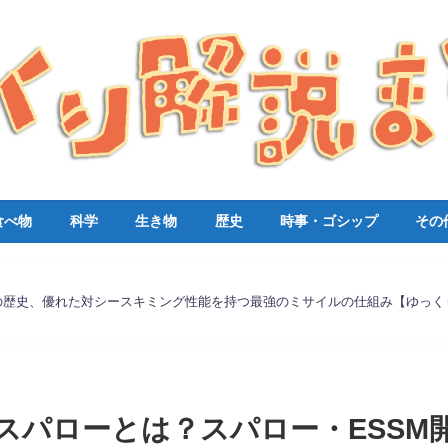
食べ物
科学
生き物
歴史
時事・ゴシップ
その
の歴史、優れた対シースキミング性能を持つ最強のミサイルの仕組み【ゆっく
スパローとは？スパロー・ESSM