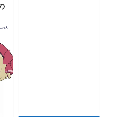
の
ムの人