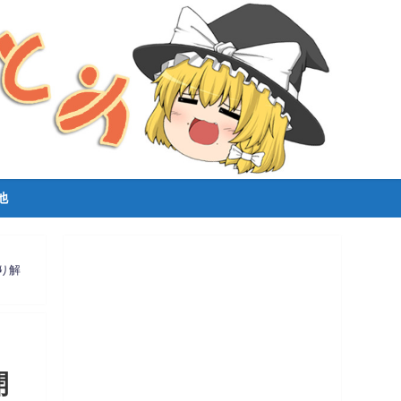
他
り解
開