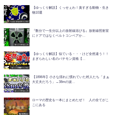
【ゆっくり解説】くっせぇわ！臭すぎる動物・生き
物10選
へんないきものチャンネル
『数分で一生分以上の放射線浴びる』放射線照射室
にドアではなくベルトコンベアか…
ゆっくりするところ
【ゆっくり解説】似ている・・・けど全然違う！！
まぎらわしい名のパチモン資格【…
ゆっくり労働チャンネル
【1896年】小さな揺れに慣れていた村人たち「まぁ
大丈夫だろう」→38mの波…
ゆっくりするところ
ローマの歴史を一本にまとめたぜ！ 人の全てがこ
こにある
俺の世界史ch