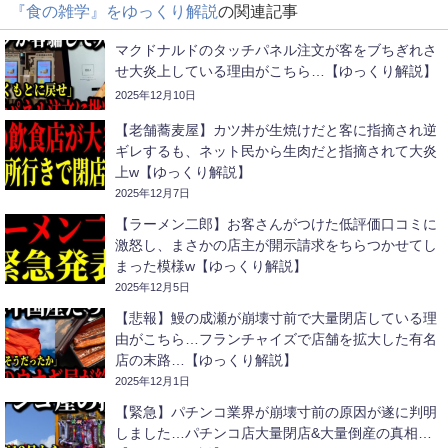
『食の雑学』をゆっくり解説
の関連記事
マクドナルドのタッチパネル注文が客をブちぎれさ
せ大炎上している理由がこちら…【ゆっくり解説】
2025年12月10日
【老舗蕎麦屋】カツ丼が生焼けだと客に指摘され逆
ギレするも、ネット民から生肉だと指摘されて大炎
上w【ゆっくり解説】
2025年12月7日
【ラーメン二郎】お客さんがつけた低評価口コミに
激怒し、まさかの店主が開示請求をちらつかせてし
まった模様w【ゆっくり解説】
2025年12月5日
【悲報】鰻の成瀬が崩壊寸前で大量閉店している理
由がこちら…フランチャイズで店舗を拡大した有名
店の末路…【ゆっくり解説】
2025年12月1日
【緊急】パチンコ業界が崩壊寸前の原因が遂に判明
しました…パチンコ店大量閉店&大量倒産の真相…