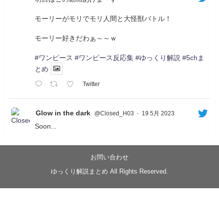
モーリーがモリでモリ人間と大怪獣バトル！
モーリー好きだわぁ～～ｗ
#ワンピース
#ワンピース反応集
#ゆっくり解説
#5chま
とめ
Twitter
Glow in the dark
@Closed_H03
·
19 5月 2023
Soon...
05/20/17:00～
【忍】ゆっくり季節性ドネート2021初夏22･23春/異世
界ファンタジー回解説【殺】～トリダ編
お問い合わせ
◆
https://youtu.be/-B-13G6adWA
ゆっくり解説まとめ All Rights Reserved.
◆
https://www.nicovideo.jp/watch/sm42161719
#季節性ドネート2023
春
#ニンジャスレイヤー
#ゆっくり解説
Glow in the dark
@Closed_H03