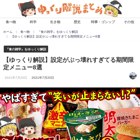
食べ物
科学
生き物
歴史
時事・ゴシップ
その他
ホーム
食べ物
『食の雑学』をゆっくり解説
【ゆっくり解説】設定がぶっ壊れすぎてる期間限定メニュー8選
『食の雑学』をゆっくり解説
【ゆっくり解説】設定がぶっ壊れすぎてる期間限
定メニュー8選
2021年7月20日
2021年7月20日