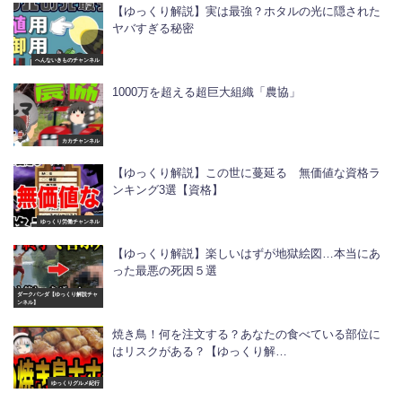
【ゆっくり解説】実は最強？ホタルの光に隠された
ヤバすぎる秘密
へんないきものチャンネル
1000万を超える超巨大組織「農協」
カカチャンネル
【ゆっくり解説】この世に蔓延る 無価値な資格ラ
ンキング3選【資格】
ゆっくり労働チャンネル
【ゆっくり解説】楽しいはずが地獄絵図…本当にあ
った最悪の死因５選
ダークパンダ【ゆっくり解説チャ
ンネル】
焼き鳥！何を注文する？あなたの食べている部位に
はリスクがある？【ゆっくり解…
ゆっくりグルメ紀行