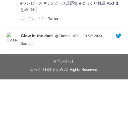
#ワンピース
#ワンピース反応集
#ゆっくり解説
#5chま
とめ
Twitter
Glow in the dark
@Closed_H03
·
19 5月 2023
Soon...
05/20/17:00～
【忍】ゆっくり季節性ドネート2021初夏22･23春/異世
界ファンタジー回解説【殺】～トリダ編
お問い合わせ
◆
https://youtu.be/-B-13G6adWA
ゆっくり解説まとめ All Rights Reserved.
◆
https://www.nicovideo.jp/watch/sm42161719
#季節性ドネート2023
春
#ニンジャスレイヤー
#ゆっくり解説
Glow in the dark
@Closed_H03
LV3トリダ・チュンイチ：リー先生に設計図を託
す。（元の次元に帰れたか不明）
#ニンジャスレイヤー #季節性ドネート2023春 #ウ
キヨエ
2