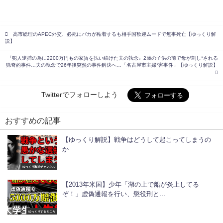
高市総理のAPEC外交、必死にバカが粘着するも相手国歓迎ムードで無事死亡【ゆっくり解
説】
『犯人逮捕の為に2200万円もの家賃を払い続けた夫の執念』2歳の子供の前で母が刺し*される
猟奇的事件…夫の執念で26年後突然の事件解決へ…「名古屋市主婦*害事件」【ゆっくり解説】
Twitterでフォローしよう
おすすめの記事
【ゆっくり解説】戦争はどうして起こってしまうの
か
ゆっくり政治チャンネル
【2013年米国】少年「湖の上で船が炎上してる
ぞ！」虚偽通報を行い、懲役刑と…
ゆっくりするところ