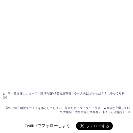
ザ・韓国仰天ニュース！野球報道VS名古屋市長、やべえのはどっちだ！？【ゆっくり解
説】
【2002年】暗闇でライトを落としてしまい、探すためにライターに点火。→ガスが充満してい
て大爆発『大阪中座ガス爆発』【ゆっくり解説】
Twitterでフォローしよう