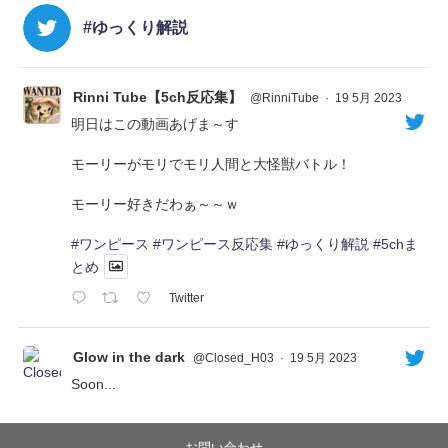
#ゆっくり解説
Rinni Tube【5ch反応集】
@RinniTube
·
19 5月 2023
明日はこの動画あげま～す
モーリーがモリでモリ人間と大怪獣バトル！
モーリー好きだわぁ～～ｗ
#ワンピース
#ワンピース反応集
#ゆっくり解説
#5chま
とめ
Twitter
Glow in the dark
@Closed_H03
·
19 5月 2023
Soon...
05/20/17:00～
【忍】ゆっくり季節性ドネート2021初夏22･23春/異世
界ファンタジー回解説【殺】～トリダ編
お問い合わせ