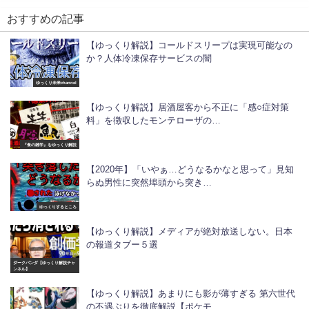
おすすめの記事
【ゆっくり解説】コールドスリープは実現可能なの
か？人体冷凍保存サービスの闇
ゆっくり未来channel
【ゆっくり解説】居酒屋客から不正に「感○症対策
料」を徴収したモンテローザの…
『食の雑学』をゆっくり解説
【2020年】「いやぁ…どうなるかなと思って」見知
らぬ男性に突然埠頭から突き…
ゆっくりするところ
【ゆっくり解説】メディアが絶対放送しない。日本
の報道タブー５選
ダークパンダ【ゆっくり解説チャ
ンネル】
【ゆっくり解説】あまりにも影が薄すぎる 第六世代
の不遇ぶりを徹底解説【ポケモ…