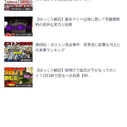
TOMY46のゆっくり解説ch
【ゆっくり解説】森永マミーは体に悪い？乳酸菌飲
料の意外な実力と効果
ゆっくりグルメ紀行
第69位：ボストン茶会事件 世界史に影響を与えた
出来事ランキング
俺の世界史ch
【ゆっくり解説】味噌汁で血圧が下がるってホン
ト？1日1杯で恐るべき効果【40…
ゆっくりグルメ紀行