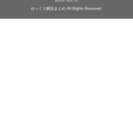
◆
https://youtu.be/-B-13G6adWA
ゆっくり解説まとめ All Rights Reserved.
◆
https://www.nicovideo.jp/watch/sm42161719
#季節性ドネート2023
春
#ニンジャスレイヤー
#ゆっくり解説
Glow in the dark
@Closed_H03
LV3トリダ・チュンイチ：リー先生に設計図を託
す。（元の次元に帰れたか不明）
#ニンジャスレイヤー #季節性ドネート2023春 #ウ
キヨエ
2
1
Twitter
みかん
@z1dgxO4xraffQKq
·
19 5月 2023
ow2グラマスで使われてるダメージヒーローTOP500 の
使用率の動画あげました！
是非見てみてください
https://www.youtube.com/shorts/eKdjKYv6frw
#Overwatch2
#オーバーウォッチ2
#ow2