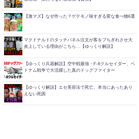
【激マズ】なぜ作った？ゲテモノ味すぎる変な食べ物6選
マクドナルドのタッチパネル注文が客をブちぎれさせ大
炎上している理由がこちら…【ゆっくり解説】
【ゆっくり兵器解説】空中戦最強・F-8クルセイダー、ベ
トナム戦争で大活躍した真のドッグファイター
【ゆっくり解説】エセ美容法で死亡。本当にあったあり
えない死因