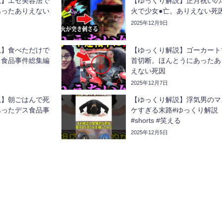
】エセ美容法で
【ゆっくり解説】正月祝いの
あったありえない
火で少女●亡。ありえない死
2025年12月9日
食べただけで
【ゆっくり解説】ゴーカートて
ス食品事件総集編
首切断。ほんとうにあったあ
えない死因
2025年12月7日
説】朝ごはんで死
【ゆっくり解説】浮気男のマ
ったデス食品事
ケすぎる末路#ゆっくり解説
#shorts #笑える
2025年12月5日