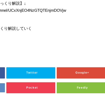
ゆっくり解説】↓
channel/UCxXnjEO4NzGTQTEnjmDOVjw
っくり解説していく
Twitter
Google+
Pocket
Feedly