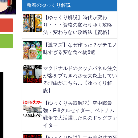
新着のゆっくり解説
【ゆっくり解説】時代が変わ
り・・・資格の変わりゆく攻略
法・変わらない攻略法【資格】
【激マズ】なぜ作った？ゲテモノ
味すぎる変な食べ物6選
マクドナルドのタッチパネル注文
が客をブちぎれさせ大炎上してい
る理由がこちら…【ゆっくり解
説】
【ゆっくり兵器解説】空中戦最
強・F-8クルセイダー、ベトナム
戦争で大活躍した真のドッグファ
イター
【ゆっくり解説】エセ美容法で死