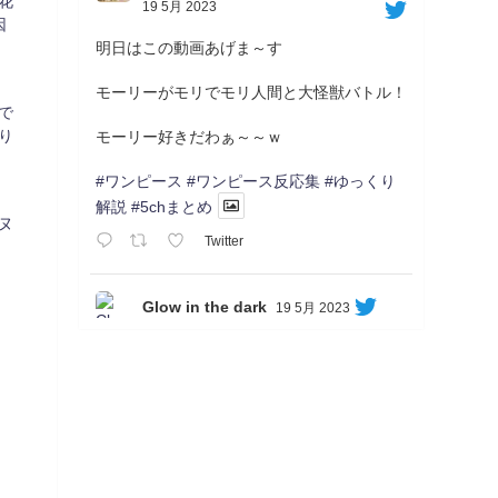
花
19 5月 2023
因
明日はこの動画あげま～す
モーリーがモリでモリ人間と大怪獣バトル！
゙
り
モーリー好きだわぁ～～ｗ
#ワンピース
#ワンピース反応集
#ゆっくり
解説
#5chまとめ
ヌ
Twitter
Glow in the dark
19 5月 2023
Soon...
05/20/17:00～
【忍】ゆっくり季節性ドネート2021初夏22･
23春/異世界ファンタジー回解説【殺】～ト
リダ編
◆
https://youtu.be/-B-13G6adWA
◆
https://www.nicovideo.jp/watch/sm42161719