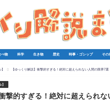
食べ物
科学
生き物
歴史
時事・ゴシップ
その
ル】
【ゆっくり解説】衝撃的すぎる！絶対に超えられない人間の限界7選
ル】
衝撃的すぎる！絶対に超えられな