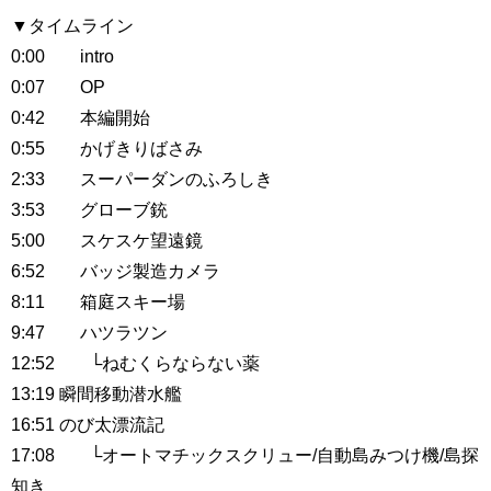
▼タイムライン
0:00 intro
0:07 OP
0:42 本編開始
0:55 かげきりばさみ
2:33 スーパーダンのふろしき
3:53 グローブ銃
5:00 スケスケ望遠鏡
6:52 バッジ製造カメラ
8:11 箱庭スキー場
9:47 ハツラツン
12:52 └ねむくらならない薬
13:19 瞬間移動潜水艦
16:51 のび太漂流記
17:08 └オートマチックスクリュー/自動島みつけ機/島探
知き