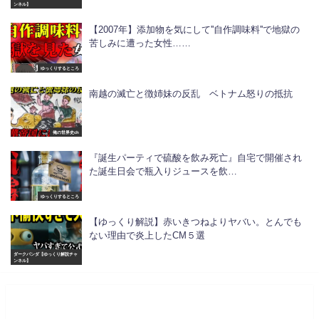
ンネル】
【2007年】添加物を気にして''自作調味料''で地獄の
苦しみに遭った女性……
ゆっくりするところ
南越の滅亡と徴姉妹の反乱 ベトナム怒りの抵抗
俺の世界史ch
『誕生パーティで硫酸を飲み死亡』自宅で開催され
た誕生日会で瓶入りジュースを飲…
ゆっくりするところ
【ゆっくり解説】赤いきつねよりヤバい。とんでも
ない理由で炎上したCM５選
ダークパンダ【ゆっくり解説チャ
ンネル】