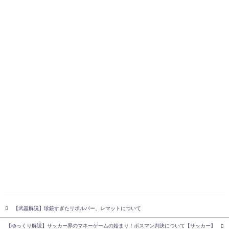
【武器解説】珍銃すぎたリボルバー、レマットについて
【ゆっくり解説】サッカー界のマネーゲームの始まり！ボスマン判決について【サッカー】