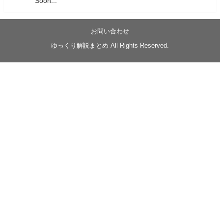
Soon...
05/20/17:00～
【忍】ゆっくり季節性ドネート2021初夏22･23春/異世
界ファンタジー回解説【殺】～トリダ編
お問い合わせ
◆
https://youtu.be/-B-13G6adWA
ゆっくり解説まとめ All Rights Reserved.
◆
https://www.nicovideo.jp/watch/sm42161719
#季節性ドネート2023
春
#ニンジャスレイヤー
#ゆっくり解説
Glow in the dark
@Closed_H03
LV3トリダ・チュンイチ：リー先生に設計図を託
す。（元の次元に帰れたか不明）
#ニンジャスレイヤー #季節性ドネート2023春 #ウ
キヨエ
2
1
Twitter
みかん
@z1dgxO4xraffQKq
·
19 5月 2023
ow2グラマスで使われてるダメージヒーローTOP500 の
使用率の動画あげました！