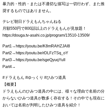
暴力的・性的・または不適切な描写は一切行わず、また推
奨するものではありません。
テレビ朝日ドラえもんちゃんねる
月額550円で800話以上のドラえもんが見放題！
https://douga.tv-asahi.co.jp/program/13510-13509/
Part1→https://youtu.be/K8mRAHZJAI8
Part2→https://youtu.be/rDLFzTSq_oY
Part3→https://youtu.be/sgeQyuqYuII
Part4→
#ドラえもん #ゆっくり #ひみつ道具
【概要】
ドラえもんのひみつ道具の中には、様々な理由で名前の分
からないひみつ道具が数多く存在する！その中でも現在に
おいては名前が判明したひみつ道具を紹介！