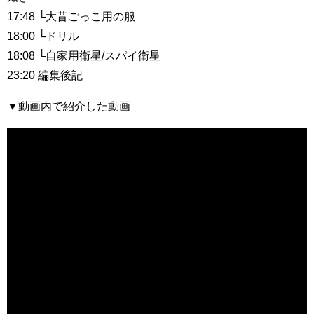
17:48 └大昔ごっこ用の服
18:00 └ドリル
18:08 └自家用衛星/スパイ衛星
23:20 編集後記
▼動画内で紹介した動画