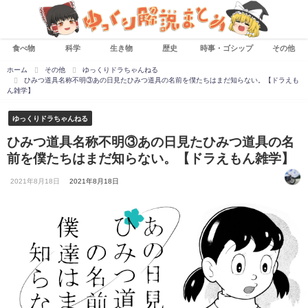
食べ物
科学
生き物
歴史
時事・ゴシップ
その他
ホーム
その他
ゆっくりドラちゃんねる
ひみつ道具名称不明③あの日見たひみつ道具の名前を僕たちはまだ知らない。【ドラえも
ん雑学】
ゆっくりドラちゃんねる
ひみつ道具名称不明③あの日見たひみつ道具の名
前を僕たちはまだ知らない。【ドラえもん雑学】
2021年8月18日
2021年8月18日