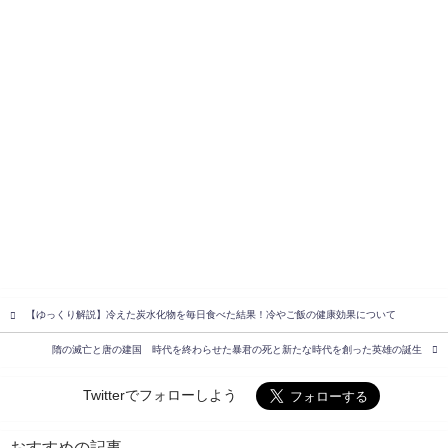
【ゆっくり解説】冷えた炭水化物を毎日食べた結果！冷やご飯の健康効果について
隋の滅亡と唐の建国 時代を終わらせた暴君の死と新たな時代を創った英雄の誕生
Twitterでフォローしよう
おすすめの記事