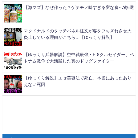
【激マズ】なぜ作った？ゲテモノ味すぎる変な食べ物6選
マクドナルドのタッチパネル注文が客をブちぎれさせ大
炎上している理由がこちら…【ゆっくり解説】
【ゆっくり兵器解説】空中戦最強・F-8クルセイダー、ベ
トナム戦争で大活躍した真のドッグファイター
【ゆっくり解説】エセ美容法で死亡。本当にあったあり
えない死因