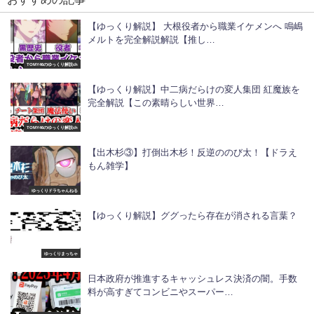
【ゆっくり解説】 大根役者から職業イケメンへ 鳴嶋
メルトを完全解説解説【推し…
TOMY46のゆっくり解説ch
【ゆっくり解説】中二病だらけの変人集団 紅魔族を
完全解説【この素晴らしい世界…
TOMY46のゆっくり解説ch
【出木杉③】打倒出木杉！反逆ののび太！【ドラえ
もん雑学】
ゆっくりドラちゃんねる
【ゆっくり解説】ググったら存在が消される言葉？
ゆっくりまっちゃ
日本政府が推進するキャッシュレス決済の闇。手数
料が高すぎてコンビニやスーパー…