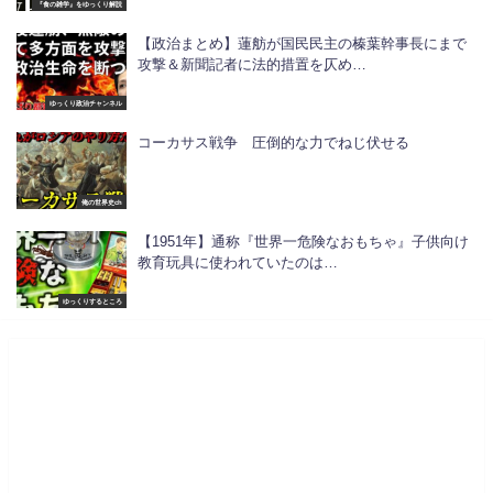
『食の雑学』をゆっくり解説
【政治まとめ】蓮舫が国民民主の榛葉幹事長にまで
攻撃＆新聞記者に法的措置を仄め…
ゆっくり政治チャンネル
コーカサス戦争 圧倒的な力でねじ伏せる
俺の世界史ch
【1951年】通称『世界一危険なおもちゃ』子供向け
教育玩具に使われていたのは…
ゆっくりするところ