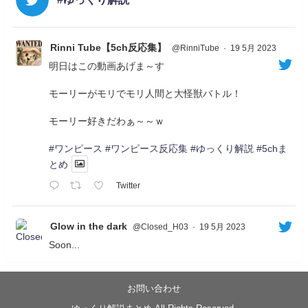
Rinni Tube【5ch反応集】
@RinniTube
·
19 5月 2023
明日はこの動画あげま～す
モーリーがモリでモリ人間と大怪獣バトル！
モーリー好きだわぁ～～ｗ
#ワンピース
#ワンピース反応集
#ゆっくり解説
#5chま
とめ
Twitter
Glow in the dark
@Closed_H03
·
19 5月 2023
Soon...
05/20/17:00～
【忍】ゆっくり季節性ドネート2021初夏22･23春/異世
界ファンタジー回解説【殺】～トリダ編
お問い合わせ
◆
https://youtu.be/-B-13G6adWA