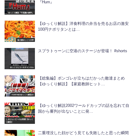
『Hum』
ゆっくり解説『不思議の雑学』
【ゆっくり解説】洋食料理の弁当を売るお店の激安
100円ナポリタンとは…
食の謎ゆっくり大学
スプラトゥーンに空港のステージが登場！ #shorts
ゆっくりヒコーキチャンネル
【総集編】ボンゴレが立ちはだかった敵達まとめ
【ゆっくり解説】【家庭教師ヒット…
TOMY46のゆっくり解説ch
【ゆっくり解説2002ワールドカップの話を忘れて自
国から審判が出ないことに発…
しまむらいだーのお部屋【ゆっく
り解説】
二重埋没した顔がどう見ても失敗したと思った瞬間