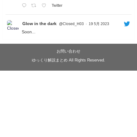
Twitter
Glow in the dark
@Closed_H03
·
19 5月 2023
Soon...
05/20/17:00～
【忍】ゆっくり季節性ドネート2021初夏22･23春/異世
界ファンタジー回解説【殺】～トリダ編
お問い合わせ
◆
https://youtu.be/-B-13G6adWA
ゆっくり解説まとめ All Rights Reserved.
◆
https://www.nicovideo.jp/watch/sm42161719
#季節性ドネート2023
春
#ニンジャスレイヤー
#ゆっくり解説
Glow in the dark
@Closed_H03
LV3トリダ・チュンイチ：リー先生に設計図を託
す。（元の次元に帰れたか不明）
#ニンジャスレイヤー #季節性ドネート2023春 #ウ
キヨエ
2
1
Twitter