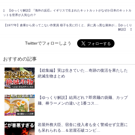
【ゆっくり解説】『海外の反応』イギリスで生まれたキットカットがなぜか日本のキットカ
ットを世界が人気なの？
【1977年】倉庫から戻ってこない作業員 様子を見に行くと、床に真っ黒な液体が...【ゆっくり
解説】
Twitterでフォローしよう
おすすめの記事
【総集編】実は生きていた…奇跡の復活を果たした
絶滅生物まとめ
へんないきものチャンネル
【ゆっくり解説】結局どれ？即席麺の袋麺、カップ
麺、棒ラーメンの違いと1番コス…
食の謎ゆっくり大学
岩屋外務大臣、宿舎に侵入者も全く警戒せず立憲に
も呆れられる…＆岩屋石破コンビ…