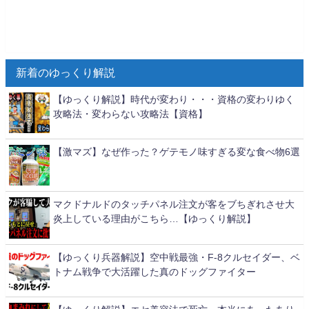
新着のゆっくり解説
【ゆっくり解説】時代が変わり・・・資格の変わりゆく
攻略法・変わらない攻略法【資格】
【激マズ】なぜ作った？ゲテモノ味すぎる変な食べ物6選
マクドナルドのタッチパネル注文が客をブちぎれさせ大
炎上している理由がこちら…【ゆっくり解説】
【ゆっくり兵器解説】空中戦最強・F-8クルセイダー、ベ
トナム戦争で大活躍した真のドッグファイター