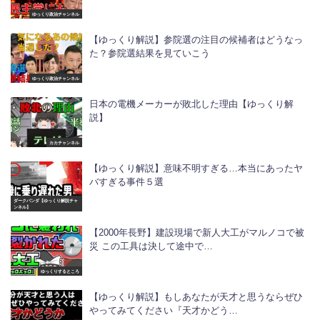
ゆっくり政治チャンネル
【ゆっくり解説】参院選の注目の候補者はどうなっ
た？参院選結果を見ていこう
ゆっくり政治チャンネル
日本の電機メーカーが敗北した理由【ゆっくり解
説】
カカチャンネル
【ゆっくり解説】意味不明すぎる…本当にあったヤ
バすぎる事件５選
ダークパンダ【ゆっくり解説チャ
ンネル】
【2000年長野】建設現場で新人大工がマルノコで被
災 この工具は決して途中で…
ゆっくりするところ
【ゆっくり解説】もしあなたが天才と思うならぜひ
やってみてください『天才かどう…