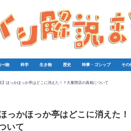
食べ物
科学
生き物
歴史
時事・ゴシップ
その
説】ほっかほっか亭はどこに消えた！？大量閉店の真相について
ほっかほっか亭はどこに消えた！
ついて