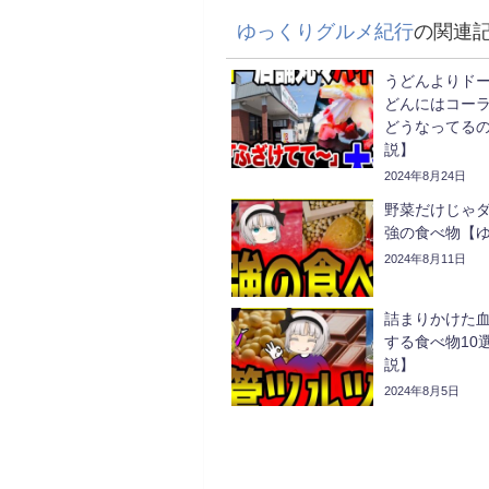
ゆっくりグルメ紀行
の関連
うどんよりド
どんにはコー
どうなってる
説】
2024年8月24日
野菜だけじゃ
強の食べ物【
2024年8月11日
詰まりかけた
する食べ物10
説】
2024年8月5日