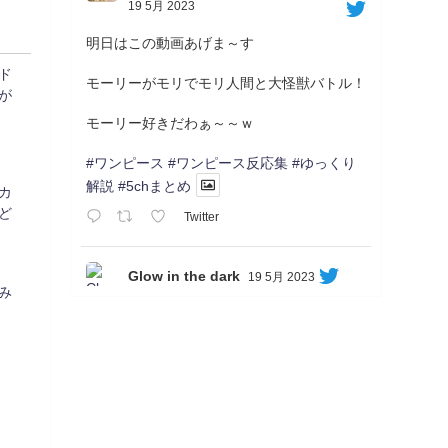
19 5月 2023
明日はこの動画あげま～す
ド
モーリーがモリでモリ人間と大怪獣バトル！
が
モーリー好きだわぁ～～ｗ
#ワンピース
#ワンピース反応集
#ゆっくり
解説
#5chまとめ
カ
ど
Twitter
Glow in the dark
19 5月 2023
み
Soon...
05/20/17:00～
【忍】ゆっくり季節性ドネート2021初夏22･
23春/異世界ファンタジー回解説【殺】～ト
リダ編
◆
https://youtu.be/-B-13G6adWA
◆
https://www.nicovideo.jp/watch/sm42161719