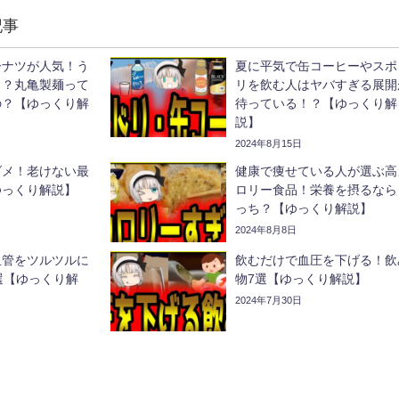
記事
ーナツが人気！う
夏に平気で缶コーヒーやスポ
ラ？丸亀製麺って
リを飲む人はヤバすぎる展開
の？【ゆっくり解
待っている！？【ゆっくり解
説】
2024年8月15日
ダメ！老けない最
健康で痩せている人が選ぶ高
ゆっくり解説】
ロリー食品！栄養を摂るなら
っち？【ゆっくり解説】
2024年8月8日
血管をツルツルに
飲むだけで血圧を下げる！飲
選【ゆっくり解
物7選【ゆっくり解説】
2024年7月30日