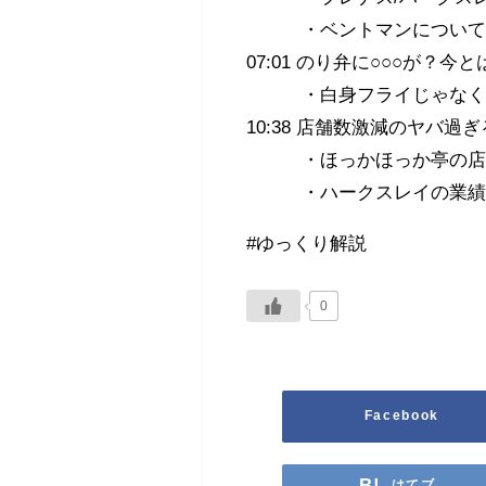
・ベントマンについ
07:01 のり弁に○○○が？
・白身フライじゃなく
10:38 店舗数激減のヤバ過
・ほっかほっか亭の店舗
・ハークスレイの業績
#ゆっくり解説
0
Facebook
はてブ