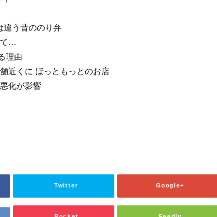
て
今とは違う昔ののり弁
て…
ぎる理由
近くに ほっともっとのお店
悪化が影響
Twitter
Google+
Pocket
Feedly