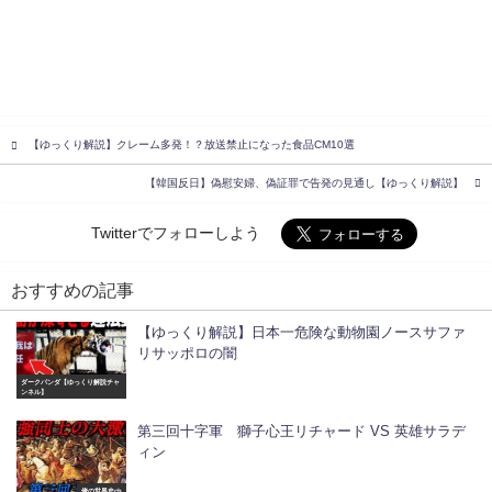
【ゆっくり解説】クレーム多発！？放送禁止になった食品CM10選
【韓国反日】偽慰安婦、偽証罪で告発の見通し【ゆっくり解説】
Twitterでフォローしよう
おすすめの記事
【ゆっくり解説】日本一危険な動物園ノースサファ
リサッポロの闇
ダークパンダ【ゆっくり解説チャ
ンネル】
第三回十字軍 獅子心王リチャード VS 英雄サラデ
ィン
俺の世界史ch