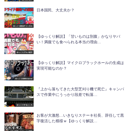
日本国民、大丈夫か？
ゆっくり政治チャンネル
【ゆっくり解説】「甘いものは別腹」かなりヤバ
い！満腹でも食べられる本当の理由…
ゆっくりグルメ紀行
【ゆっくり解説】マイクロブラックホールの生成は
実現可能なのか？
ゆっくり未来channel
『上から落ちてきた大型芝刈り機で死亡』キャンパ
スで作業中にうっかり段差で転落…
ゆっくりするところ
お客が大激怒…いきなりステーキ社長、辞任して黒
字復活した模様ｗ【ゆっくり解説…