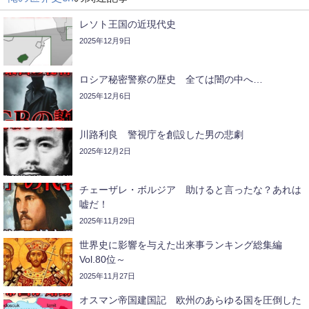
レソト王国の近現代史
2025年12月9日
ロシア秘密警察の歴史 全ては闇の中へ…
2025年12月6日
川路利良 警視庁を創設した男の悲劇
2025年12月2日
チェーザレ・ボルジア 助けると言ったな？あれは
嘘だ！
2025年11月29日
世界史に影響を与えた出来事ランキング総集編
Vol.80位～
2025年11月27日
オスマン帝国建国記 欧州のあらゆる国を圧倒した