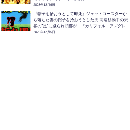
2025年12月6日
『帽子を拾おうとして即死』ジェットコースターか
ら落ちた妻の帽子を拾おうとした夫 高速移動中の乗
客の”足”に蹴られ頭部が…『カリフォルニアズグレ
ートアメリカコースター激突事故』【ゆっくり解
2025年12月5日
説】