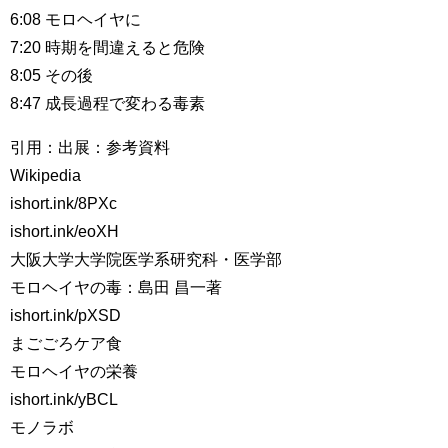
6:08 モロヘイヤに
7:20 時期を間違えると危険
8:05 その後
8:47 成長過程で変わる毒素
引用：出展：参考資料
Wikipedia
ishort.ink/8PXc
ishort.ink/eoXH
大阪大学大学院医学系研究科・医学部
モロヘイヤの毒：島田 昌一著
ishort.ink/pXSD
まごごろケア食
モロヘイヤの栄養
ishort.ink/yBCL
モノラボ