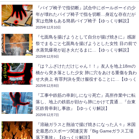
『パイプ椅子で指切断』試合中にボールボーイの少
年が壊れたパイプ椅子で指を切断…身近な存在だが
実は危険もある簡易パイプ椅子【ゆっくり解説】
2025年12月10日
『七面鳥を揚げようとして自分が揚げ焼きに』感謝
祭でまるごと七面鳥を揚げようとした女性 目の前で
水蒸気爆発が起き火だるまに…【ゆっくり解説】
2025年12月9日
『は？ふざけただけじゃん！！』友人を地上18mの
橋から突き落とした少女 肺に穴をあける重傷を負わ
せ大炎上 有罪判決を受け服役することに…【ゆっく
り解説】
2025年12月8日
『工事中鉄筋の串刺しになり死亡』高所作業中に転
落し、地上の鉄筋が顔から肺にかけて貫通…『台東
区鉄骨串刺し事故』【ゆっくり解説】
2025年12月7日
『溶融ガラスと熱油で揚げ焼きになった人々』米国
史最悪のスポーツ関連災害『Big Gameガラス工場
落下事故』【ゆっくり解説】