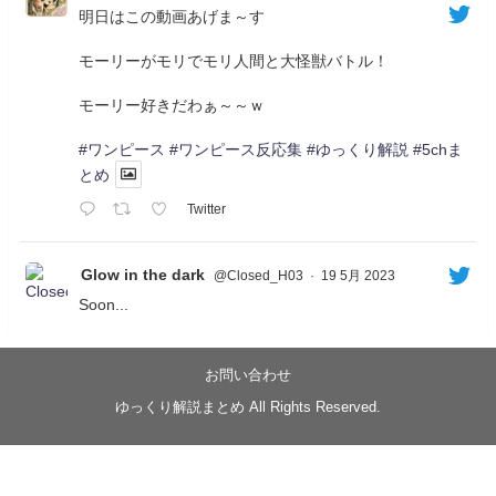
明日はこの動画あげま～す
モーリーがモリでモリ人間と大怪獣バトル！
モーリー好きだわぁ～～ｗ
#ワンピース
#ワンピース反応集
#ゆっくり解説
#5chま
とめ
Twitter
Glow in the dark
@Closed_H03
·
19 5月 2023
Soon...
05/20/17:00～
【忍】ゆっくり季節性ドネート2021初夏22･23春/異世
界ファンタジー回解説【殺】～トリダ編
お問い合わせ
◆
https://youtu.be/-B-13G6adWA
ゆっくり解説まとめ All Rights Reserved.
◆
https://www.nicovideo.jp/watch/sm42161719
#季節性ドネート2023
春
#ニンジャスレイヤー
#ゆっくり解説