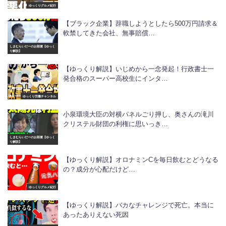
ゆっくりグルメ紀行
【ブラック企業】辞職しようとしたら500万円請求＆
軟禁してきた会社、無事賠償…
しまむらいだーのお部屋【ゆっく
り解説】
【ゆっくり解説】いじめから一念発起！行政書士一
発合格のスーパー高校生にインタ…
ゆっくり労働チャンネル
小泉環境大臣の対横パネルごり押し、奥さんの滝川
クリステル財団の利権に思いっき…
しまむらいだーのお部屋【ゆっく
り解説】
【ゆっくり解説】オロナミンCを毎日飲むとどうなる
の？成分が心配だけど…
ゆっくりグルメ紀行
【ゆっくり解説】バカなチャレンジで死亡。本当に
あったありえない死因