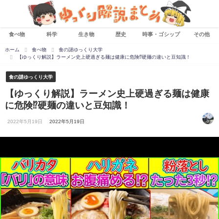
食べ物
科学
生き物
歴史
時事・ゴシップ
その他
ホーム
食べ物
食の謎ゆっくり大学
【ゆっくり解説】ラーメン史上硬過ぎる麺は健康に危険⁉︎硬麺の違いと豆知識！
食の謎ゆっくり大学
【ゆっくり解説】ラーメン史上硬過ぎる麺は健康
に危険⁉︎硬麺の違いと豆知識！
2022年5月19日
2022年5月19日