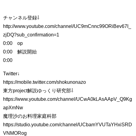
チャンネル登録⇩
http://www.youtube.com/channel/UC9mCnnc99ORiBev67I_
zjDQ?sub_confirmation=1
0:00 op
0:00 解説開始
0:00
Twitter↓
https://mobile.twitter.com/shokunonazo
東方project解説ゆっくり研究部⇩
https://www.youtube.com/channel/UCwA0kLAsAApV_Q9Kg
apXmNw
魔理沙のお料理家庭科部
https://studio.youtube.com/channel/UCbamYVUTaYHxiSRD
VNMORog