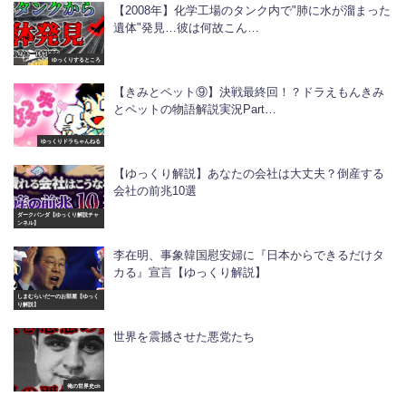
【2008年】化学工場のタンク内で"肺に水が溜まった
遺体"発見…彼は何故こん…
ゆっくりするところ
【きみとペット⑨】決戦最終回！？ドラえもんきみ
とペットの物語解説実況Part…
ゆっくりドラちゃんねる
【ゆっくり解説】あなたの会社は大丈夫？倒産する
会社の前兆10選
ダークパンダ【ゆっくり解説チャ
ンネル】
李在明、事象韓国慰安婦に『日本からできるだけタ
カる』宣言【ゆっくり解説】
しまむらいだーのお部屋【ゆっく
り解説】
世界を震撼させた悪党たち
俺の世界史ch