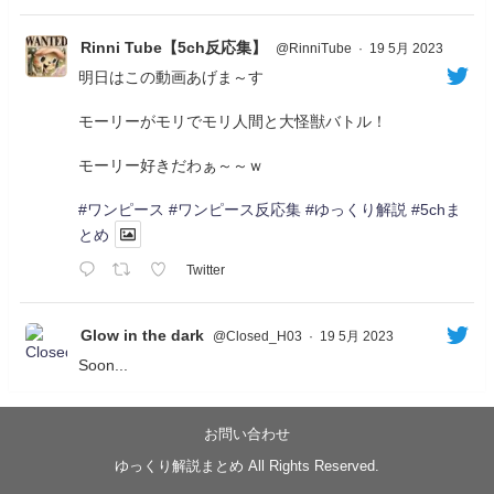
Rinni Tube【5ch反応集】
@RinniTube
·
19 5月 2023
明日はこの動画あげま～す
モーリーがモリでモリ人間と大怪獣バトル！
モーリー好きだわぁ～～ｗ
#ワンピース
#ワンピース反応集
#ゆっくり解説
#5chま
とめ
Twitter
Glow in the dark
@Closed_H03
·
19 5月 2023
Soon...
05/20/17:00～
【忍】ゆっくり季節性ドネート2021初夏22･23春/異世
界ファンタジー回解説【殺】～トリダ編
お問い合わせ
◆
https://youtu.be/-B-13G6adWA
ゆっくり解説まとめ All Rights Reserved.
◆
https://www.nicovideo.jp/watch/sm42161719