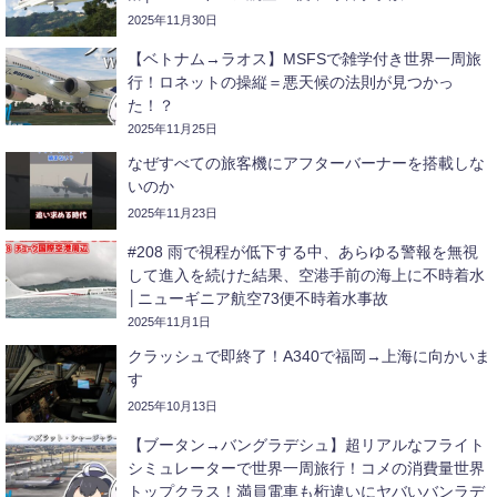
2025年11月30日
【ベトナム→ラオス】MSFSで雑学付き世界一周旅
行！ロネットの操縦＝悪天候の法則が見つかっ
た！？
2025年11月25日
なぜすべての旅客機にアフターバーナーを搭載しな
いのか
2025年11月23日
#208 雨で視程が低下する中、あらゆる警報を無視
して進入を続けた結果、空港手前の海上に不時着水
│ニューギニア航空73便不時着水事故
2025年11月1日
クラッシュで即終了！A340で福岡→上海に向かいま
す
2025年10月13日
【ブータン→バングラデシュ】超リアルなフライト
シミュレーターで世界一周旅行！コメの消費量世界
トップクラス！満員電車も桁違いにヤバいバンラデ