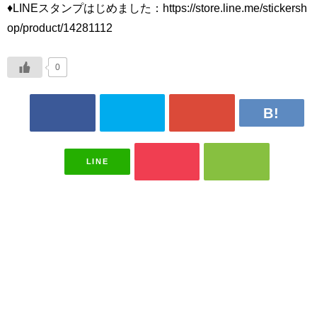
♦LINEスタンプはじめました：https://store.line.me/stickersh
op/product/14281112
0
LINE