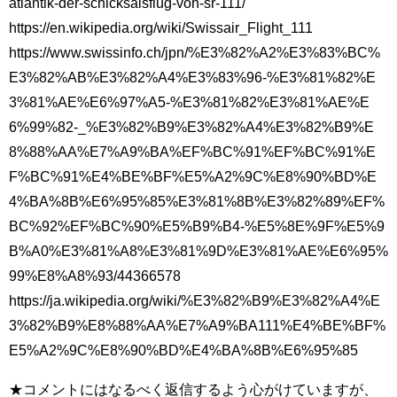
atlantik-der-schicksalsflug-von-sr-111/
https://en.wikipedia.org/wiki/Swissair_Flight_111
https://www.swissinfo.ch/jpn/%E3%82%A2%E3%83%BC%
E3%82%AB%E3%82%A4%E3%83%96-%E3%81%82%E
3%81%AE%E6%97%A5-%E3%81%82%E3%81%AE%E
6%99%82-_%E3%82%B9%E3%82%A4%E3%82%B9%E
8%88%AA%E7%A9%BA%EF%BC%91%EF%BC%91%E
F%BC%91%E4%BE%BF%E5%A2%9C%E8%90%BD%E
4%BA%8B%E6%95%85%E3%81%8B%E3%82%89%EF%
BC%92%EF%BC%90%E5%B9%B4-%E5%8E%9F%E5%9
B%A0%E3%81%A8%E3%81%9D%E3%81%AE%E6%95%
99%E8%A8%93/44366578
https://ja.wikipedia.org/wiki/%E3%82%B9%E3%82%A4%E
3%82%B9%E8%88%AA%E7%A9%BA111%E4%BE%BF%
E5%A2%9C%E8%90%BD%E4%BA%8B%E6%95%85
★コメントにはなるべく返信するよう心がけていますが、