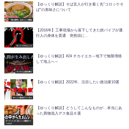
【ゆっくり解説】そば玄人が行き着く先"コロッケそ
ば"の美味さについて
『食の雑学』をゆっくり解説
【2016年】工事現場から落下してきた鉄パイプが通
行人の身体を貫通 突然頭に…
ゆっくりするところ
【ゆっくり解説】#24 チカイエカ～地下で無限増殖
して地上へ～
カメさんは昆虫博士
【ゆっくり解説】2022年、注目したい政治家10選
ゆっくり政治チャンネル
【ゆっくり解説】どうしてこんなものが…本当にあ
った異物混入デス食品６選
ダークパンダ【ゆっくり解説チャ
ンネル】