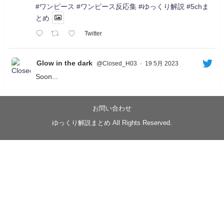
#ワンピース
#ワンピース反応集
#ゆっくり解説
#5chま
とめ
Twitter
Glow in the dark
@Closed_H03
·
19 5月 2023
Soon...
05/20/17:00～
【忍】ゆっくり季節性ドネート2021初夏22･23春/異世
界ファンタジー回解説【殺】～トリダ編
お問い合わせ
◆
https://youtu.be/-B-13G6adWA
ゆっくり解説まとめ All Rights Reserved.
◆
https://www.nicovideo.jp/watch/sm42161719
#季節性ドネート2023
春
#ニンジャスレイヤー
#ゆっくり解説
Glow in the dark
@Closed_H03
LV3トリダ・チュンイチ：リー先生に設計図を託
す。（元の次元に帰れたか不明）
#ニンジャスレイヤー #季節性ドネート2023春 #ウ