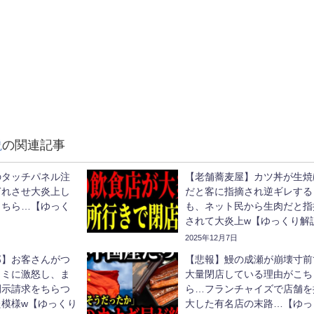
説
の関連記事
のタッチパネル注
【老舗蕎麦屋】カツ丼が生焼
ぎれさせ大炎上し
だと客に指摘され逆ギレする
こちら…【ゆっく
も、ネット民から生肉だと指
されて大炎上w【ゆっくり解
2025年12月7日
郎】お客さんがつ
【悲報】鰻の成瀬が崩壊寸前
コミに激怒し、ま
大量閉店している理由がこち
開示請求をちらつ
ら…フランチャイズで店舗を
た模様w【ゆっくり
大した有名店の末路…【ゆっ