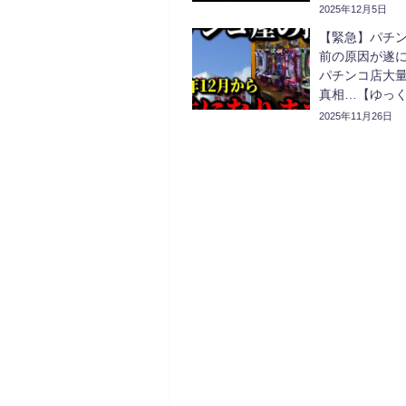
解説】
2025年12月5日
【緊急】パチ
前の原因が遂
パチンコ店大量
真相…【ゆっ
2025年11月26日