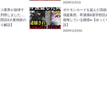
り解説】
2025年12月1日
ンコ業界が崩壊寸
ポケモンカードを盗んだ高校
に判明しました…
強盗集団、即逮捕&退学秒読
閉店&大量倒産の
後悔している模様w【ゆっく
くり解説】
説】
2025年11月24日