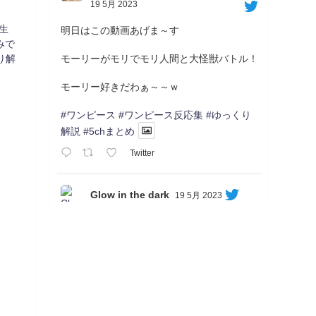
19 5月 2023
生
明日はこの動画あげま～す
みで
モーリーがモリでモリ人間と大怪獣バトル！
り解
モーリー好きだわぁ～～ｗ
#ワンピース
#ワンピース反応集
#ゆっくり
解説
#5chまとめ
Twitter
Glow in the dark
19 5月 2023
Soon...
05/20/17:00～
【忍】ゆっくり季節性ドネート2021初夏22･
23春/異世界ファンタジー回解説【殺】～ト
リダ編
◆
https://youtu.be/-B-13G6adWA
◆
https://www.nicovideo.jp/watch/sm42161719