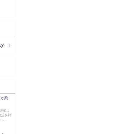
#季節性ドネート2023
春
#ニンジャスレイヤー
#ゆっくり解説
Glow in the dark
@Closed_H03
LV3トリダ・チュンイチ：リー先生に設
計図を託す。（元の次元に帰れたか不
明）
か
#ニンジャスレイヤー #季節性ドネート
2023春 #ウキヨエ
2
1
Twitter
みかん
19 5月 2023
念が終
ow2グラマスで使われてるダメージヒーロー
TOP500 の使用率の動画あげました！
是非見てみてください
高評価よ
政治を解
https://www.youtube.com/shorts/eKdjKYv6frw
...
#Overwatch2
#オーバーウォッチ2
#ow2
#ゆっくり解説