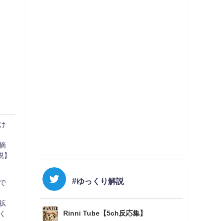
け
摘
説】
#ゆっくり解説
で
拡
Rinni Tube【5ch反応集】
く