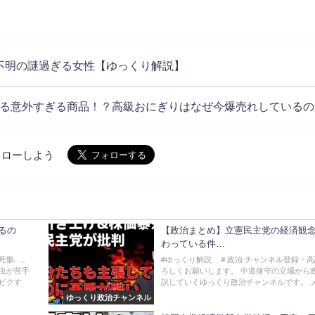
不明の謎過ぎる女性【ゆっくり解説】
る意外すぎる商品！？高級おにぎりはなぜ今爆売れしているの
でフォローしよう
るの
【政治まとめ】立憲民主党の経済観
わっている件…
死骸…。
#ゆっくり解説 ＃政治 チャンネル登録・
虫が苦手
ろしくお願いします。 中道保守の立場から
ビクす
説していくゆっくり政治チャンネルです。 メン
ゆっくり政治チャンネル