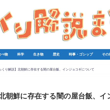
食べ物
科学
生き物
歴史
時事・ゴシップ
その
っくり解説】北朝鮮に存在する闇の屋台飯、インジョコギについて
北朝鮮に存在する闇の屋台飯、イ