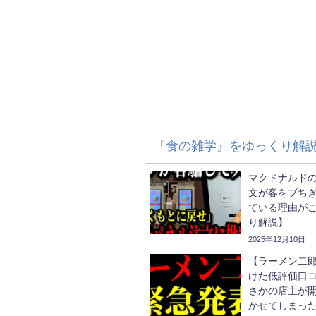
『食の雑学』をゆっくり解
マクドナルド
文が客をブち
ている理由が
り解説】
2025年12月10日
【ラーメン二
けた低評価口
さかの店主が
かせてしまっ