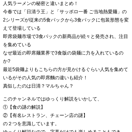
人気ラーメンの秘密と違いまとめ！
今春では「日清ラ王」と「サッポロ一番 ご当地熱愛麺」の
2シリーズが従来の5食パックから3食パックに包装形態を変
えて登場している
即席袋麺市場で3食パックの新商品が続々と発売され、注目
を集めている
なぜ最近の即席麺業界で3食版の袋麺に力を入れているの
か?
最近5袋麺よりもこちらの方が見かけるぐらい人気を集めて
いるがその人気の即席麵の違いも紹介！
真似したのは日清？マルちゃん？
このチャンネルではゆっくり解説をいかして、
①【食の謎の解説】
②【有名レストラン、チェーン店の謎】
の２つを意識しています。
ゆっくり解説なので、字幕だけでも楽しめることもでき、