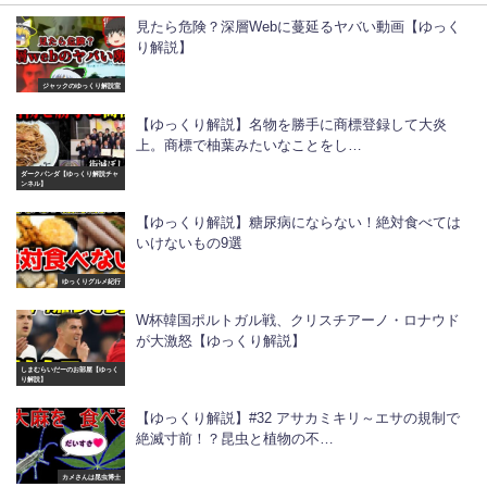
見たら危険？深層Webに蔓延るヤバい動画【ゆっく
り解説】
ジャックのゆっくり解説室
【ゆっくり解説】名物を勝手に商標登録して大炎
上。商標で柚葉みたいなことをし…
ダークパンダ【ゆっくり解説チャ
ンネル】
【ゆっくり解説】糖尿病にならない！絶対食べては
いけないもの9選
ゆっくりグルメ紀行
W杯韓国ポルトガル戦、クリスチアーノ・ロナウド
が大激怒【ゆっくり解説】
しまむらいだーのお部屋【ゆっく
り解説】
【ゆっくり解説】#32 アサカミキリ～エサの規制で
絶滅寸前！？昆虫と植物の不…
カメさんは昆虫博士