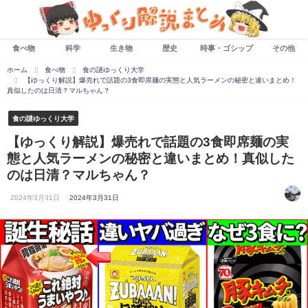
食べ物
科学
生き物
歴史
時事・ゴシップ
その他
ホーム
食べ物
食の謎ゆっくり大学
【ゆっくり解説】爆売れで話題の3食即席麺の実態と人気ラーメンの秘密と違いまとめ！
真似したのは日清？マルちゃん？
食の謎ゆっくり大学
【ゆっくり解説】爆売れで話題の3食即席麺の実
態と人気ラーメンの秘密と違いまとめ！真似した
のは日清？マルちゃん？
2024年3月31日
2024年3月31日