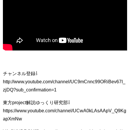
チャンネル登録⇩
http://www.youtube.com/channel/UC9mCnnc99ORiBev67I_
zjDQ?sub_confirmation=1
東方project解説ゆっくり研究部⇩
https://www.youtube.com/channel/UCwA0kLAsAApV_Q9Kg
apXmNw