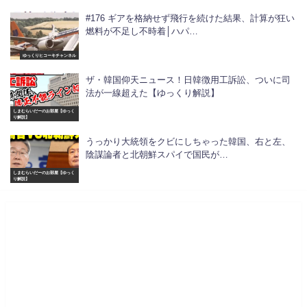
#176 ギアを格納せず飛行を続けた結果、計算が狂い
燃料が不足し不時着│ハパ…
ゆっくりヒコーキチャンネル
ザ・韓国仰天ニュース！日韓徴用工訴訟、ついに司
法が一線超えた【ゆっくり解説】
しまむらいだーのお部屋【ゆっく
り解説】
うっかり大統領をクビにしちゃった韓国、右と左、
陰謀論者と北朝鮮スパイで国民が…
しまむらいだーのお部屋【ゆっく
り解説】