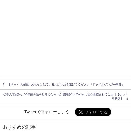
【ゆっくり解説】あなたに似ている人がいたら逃げてください『ドッペルゲンガー事件』
松本人志案件、30年前の話をし始めたやつが暴露系YouTuberに嘘を暴露されてしまう【ゆっく
り解説】
Twitterでフォローしよう
おすすめの記事