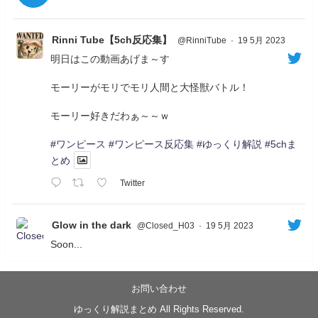
Rinni Tube【5ch反応集】
@RinniTube
·
19 5月 2023
明日はこの動画あげま～す
モーリーがモリでモリ人間と大怪獣バトル！
モーリー好きだわぁ～～ｗ
#ワンピース
#ワンピース反応集
#ゆっくり解説
#5chま
とめ
Twitter
Glow in the dark
@Closed_H03
·
19 5月 2023
Soon...
05/20/17:00～
【忍】ゆっくり季節性ドネート2021初夏22･23春/異世
界ファンタジー回解説【殺】～トリダ編
お問い合わせ
◆
https://youtu.be/-B-13G6adWA
ゆっくり解説まとめ All Rights Reserved.
◆
https://www.nicovideo.jp/watch/sm42161719