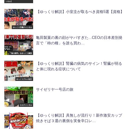
ンネル】
【ゆっくり解説】小室圭が取るべき資格5選【資格】
ゆっくり労働チャンネル
亀田製菓の裏の顔がヤバすぎた...CEOの日本差別発
言で「柿の種」を誰も買わ…
『食の雑学』をゆっくり解説
【ゆっくり解説】腎臓の病気のサイン！腎臓が弱る
と体に現れる症状について
ゆっくりグルメ紀行
サイゼリヤ一号店の旅
カカチャンネル
【ゆっくり解説】具無しが流行り！新作激安カップ
焼きそば３選の裏側を実食辛口レ…