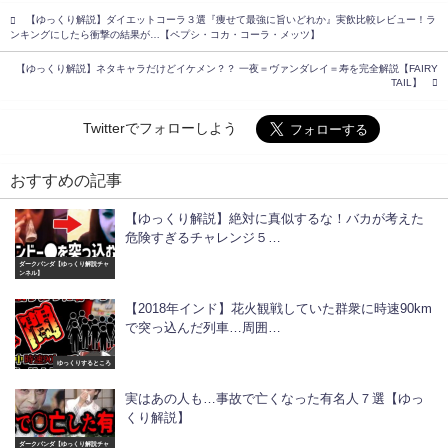
【ゆっくり解説】ダイエットコーラ３選『痩せて最強に旨いどれか』実飲比較レビュー！ラ
ンキングにしたら衝撃の結果が…【ペプシ・コカ・コーラ・メッツ】
【ゆっくり解説】ネタキャラだけどイケメン？？ 一夜＝ヴァンダレイ＝寿を完全解説【FAIRY
TAIL】
Twitterでフォローしよう
おすすめの記事
【ゆっくり解説】絶対に真似するな！バカが考えた
危険すぎるチャレンジ５…
ダークパンダ【ゆっくり解説チャ
ンネル】
【2018年インド】花火観戦していた群衆に時速90km
で突っ込んだ列車…周囲…
ゆっくりするところ
実はあの人も…事故で亡くなった有名人７選【ゆっ
くり解説】
ダークパンダ【ゆっくり解説チャ