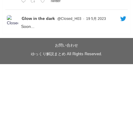
Twitter
Glow in the dark
@Closed_H03
·
19 5月 2023
Soon...
05/20/17:00～
【忍】ゆっくり季節性ドネート2021初夏22･23春/異世
界ファンタジー回解説【殺】～トリダ編
お問い合わせ
◆
https://youtu.be/-B-13G6adWA
ゆっくり解説まとめ All Rights Reserved.
◆
https://www.nicovideo.jp/watch/sm42161719
#季節性ドネート2023
春
#ニンジャスレイヤー
#ゆっくり解説
Glow in the dark
@Closed_H03
LV3トリダ・チュンイチ：リー先生に設計図を託
す。（元の次元に帰れたか不明）
#ニンジャスレイヤー #季節性ドネート2023春 #ウ
キヨエ
2
1
Twitter