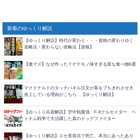
新着のゆっくり解説
【ゆっくり解説】時代が変わり・・・資格の変わりゆく
攻略法・変わらない攻略法【資格】
【激マズ】なぜ作った？ゲテモノ味すぎる変な食べ物6選
マクドナルドのタッチパネル注文が客をブちぎれさせ大
炎上している理由がこちら…【ゆっくり解説】
【ゆっくり兵器解説】空中戦最強・F-8クルセイダー、ベ
トナム戦争で大活躍した真のドッグファイター
【ゆっくり解説】エセ美容法で死亡。本当にあったあり