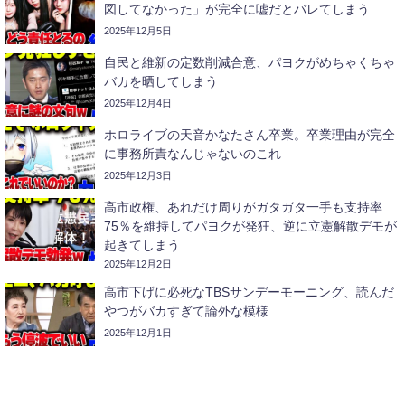
図してなかった」が完全に嘘だとバレてしまう
2025年12月5日
自民と維新の定数削減合意、パヨクがめちゃくちゃ
バカを晒してしまう
2025年12月4日
ホロライブの天音かなたさん卒業。卒業理由が完全
に事務所責なんじゃないのこれ
2025年12月3日
高市政権、あれだけ周りがガタガタ一手も支持率
75％を維持してパヨクが発狂、逆に立憲解散デモが
起きてしまう
2025年12月2日
高市下げに必死なTBSサンデーモーニング、読んだ
やつがバカすぎて論外な模様
2025年12月1日