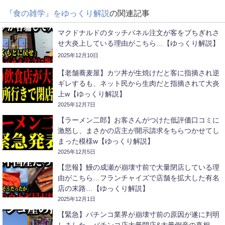
『食の雑学』をゆっくり解説
の関連記事
マクドナルドのタッチパネル注文が客をブちぎれさ
せ大炎上している理由がこちら…【ゆっくり解説】
2025年12月10日
【老舗蕎麦屋】カツ丼が生焼けだと客に指摘され逆
ギレするも、ネット民から生肉だと指摘されて大炎
上w【ゆっくり解説】
2025年12月7日
【ラーメン二郎】お客さんがつけた低評価口コミに
激怒し、まさかの店主が開示請求をちらつかせてし
まった模様w【ゆっくり解説】
2025年12月5日
【悲報】鰻の成瀬が崩壊寸前で大量閉店している理
由がこちら…フランチャイズで店舗を拡大した有名
店の末路…【ゆっくり解説】
2025年12月1日
【緊急】パチンコ業界が崩壊寸前の原因が遂に判明
しました…パチンコ店大量閉店&大量倒産の真相…