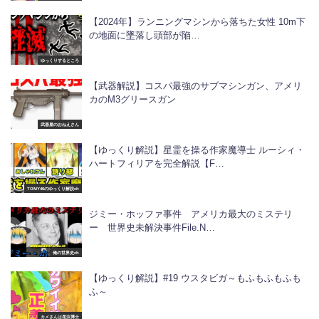
【2024年】ランニングマシンから落ちた女性 10m下
の地面に墜落し頭部が陥…
ゆっくりするところ
【武器解説】コスパ最強のサブマシンガン、アメリ
カのM3グリースガン
武器屋のおねえさん
【ゆっくり解説】星霊を操る作家魔導士 ルーシィ・
ハートフィリアを完全解説【F…
TOMY46のゆっくり解説ch
ジミー・ホッファ事件 アメリカ最大のミステリ
ー 世界史未解決事件File.N…
俺の世界史ch
【ゆっくり解説】#19 ウスタビガ～もふもふもふも
ふ～
カメさんは昆虫博士