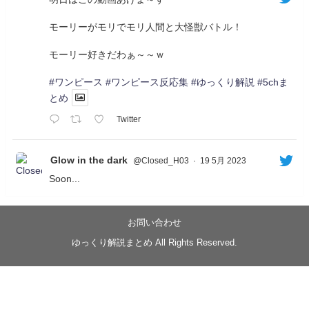
モーリーがモリでモリ人間と大怪獣バトル！
モーリー好きだわぁ～～ｗ
#ワンピース
#ワンピース反応集
#ゆっくり解説
#5chま
とめ
Twitter
Glow in the dark
@Closed_H03
·
19 5月 2023
Soon...
05/20/17:00～
【忍】ゆっくり季節性ドネート2021初夏22･23春/異世
界ファンタジー回解説【殺】～トリダ編
お問い合わせ
◆
https://youtu.be/-B-13G6adWA
ゆっくり解説まとめ All Rights Reserved.
◆
https://www.nicovideo.jp/watch/sm42161719
#季節性ドネート2023
春
#ニンジャスレイヤー
#ゆっくり解説
Glow in the dark
@Closed_H03