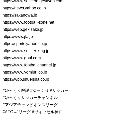
https://www.soccerdigestweb.com
https://news.yahoo.co.jp
https://sakanowa.jp
https://www.football-zone.net
https://web.gekisaka.jp
https://www.jfa.jp
https://sports.yahoo.co.jp
https://www.soccer-king.jp
https://www.goal.com
https://www.footballchannel.jp
https://www.yomiuri.co.jp
https://wpb.shueisha.co.jp
#ゆっくり解説 #ゆっくり #サッカー
#ゆっくりサッカーチャンネル
#アジアチャンピオンズリーグ
#AFC #Jリーグ #ヴィッセル神戸