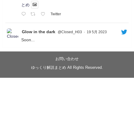
とめ
Twitter
Glow in the dark
@Closed_H03
·
19 5月 2023
Soon...
05/20/17:00～
【忍】ゆっくり季節性ドネート2021初夏22･23春/異世
界ファンタジー回解説【殺】～トリダ編
お問い合わせ
◆
https://youtu.be/-B-13G6adWA
ゆっくり解説まとめ All Rights Reserved.
◆
https://www.nicovideo.jp/watch/sm42161719
#季節性ドネート2023
春
#ニンジャスレイヤー
#ゆっくり解説
Glow in the dark
@Closed_H03
LV3トリダ・チュンイチ：リー先生に設計図を託
す。（元の次元に帰れたか不明）
#ニンジャスレイヤー #季節性ドネート2023春 #ウ
キヨエ
2