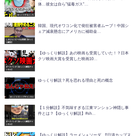
体…彼女は自ら"猛毒ガス"…
ゆっくりするところ
韓国、現代オワコン化で発狂被害者ムーブ！中国シ
ェア減衰懸念にアメリカに補助金…
しまむらいだーのお部屋【ゆっく
り解説】
【ゆっくり解説】あの映画も受賞していた！？日本
クソ映画大賞を受賞した映画10…
ダークパンダ【ゆっくり解説チャ
ンネル】
ゆっくり解説？死を恐れる理由と死の概念
ゆっくりゴシップチャンネル
【１分解説】不気味すぎる江東マンション神隠し事
件とは？【ゆっくり解説】#sh…
ダークパンダ【ゆっくり解説チャ
ンネル】
【ゆっくり解説】ラーメン＋ソーダ…⁉日清カップヌ