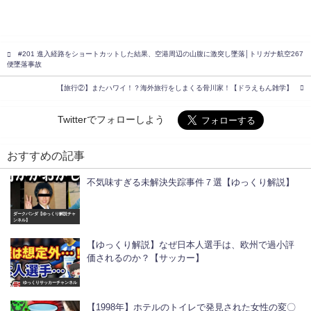
#201 進入経路をショートカットした結果、空港周辺の山腹に激突し墜落│トリガナ航空267
便墜落事故
【旅行②】またハワイ！？海外旅行をしまくる骨川家！【ドラえもん雑学】
Twitterでフォローしよう
おすすめの記事
不気味すぎる未解決失踪事件７選【ゆっくり解説】
ダークパンダ【ゆっくり解説チャ
ンネル】
【ゆっくり解説】なぜ日本人選手は、欧州で過小評
価されるのか？【サッカー】
ゆっくりサッカーチャンネル
【1998年】ホテルのトイレで発見された女性の変〇