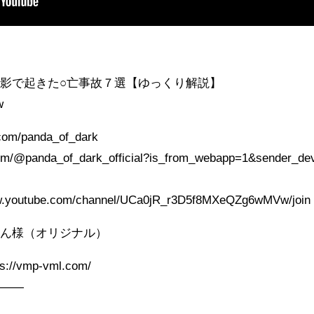
撮影で起きた○亡事故７選【ゆっくり解説】
w
.com/panda_of_dark
com/@panda_of_dark_official?is_from_webapp=1&sender_dev
utube.com/channel/UCa0jR_r3D5f8MXeQZg6wMVw/join
もん様（オリジナル）
s://vmp-vml.com/
———