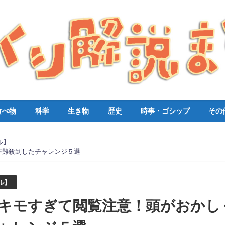
食べ物
科学
生き物
歴史
時事・ゴシップ
その
ル】
非難殺到したチャレンジ５選
ル】
キモすぎて閲覧注意！頭がおかし