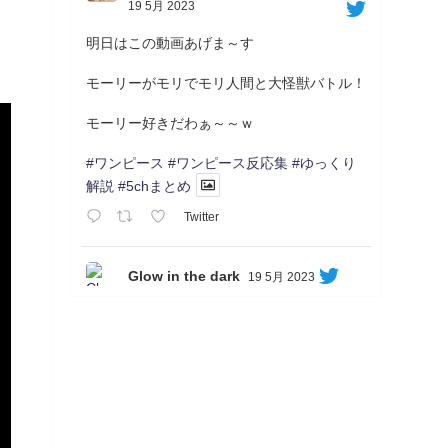
19 5月 2023
明日はこの動画あげま～す
モーリーがモリでモリ人間と大怪獣バトル！
モーリー好きだわぁ～～ｗ
#ワンピース
#ワンピース反応集
#ゆっくり
解説
#5chまとめ
Twitter
Glow in the dark
19 5月 2023
Soon...
05/20/17:00～
【忍】ゆっくり季節性ドネート2021初夏22･
23春/異世界ファンタジー回解説【殺】～ト
リダ編
◆
https://youtu.be/-B-13G6adWA
◆
https://www.nicovideo.jp/watch/sm42161719