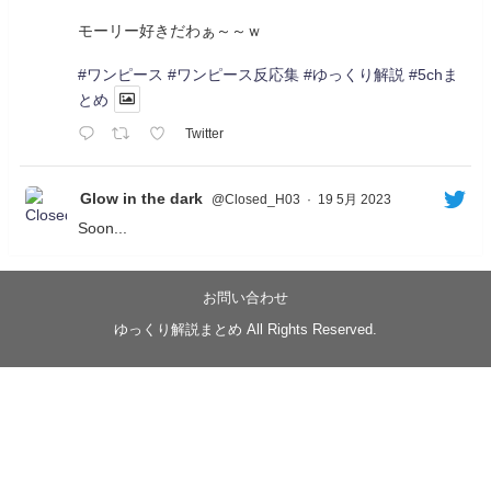
モーリー好きだわぁ～～ｗ
#ワンピース
#ワンピース反応集
#ゆっくり解説
#5chま
とめ
Twitter
Glow in the dark
@Closed_H03
·
19 5月 2023
Soon...
05/20/17:00～
【忍】ゆっくり季節性ドネート2021初夏22･23春/異世
界ファンタジー回解説【殺】～トリダ編
お問い合わせ
◆
https://youtu.be/-B-13G6adWA
ゆっくり解説まとめ All Rights Reserved.
◆
https://www.nicovideo.jp/watch/sm42161719
#季節性ドネート2023
春
#ニンジャスレイヤー
#ゆっくり解説
Glow in the dark
@Closed_H03
LV3トリダ・チュンイチ：リー先生に設計図を託
す。（元の次元に帰れたか不明）