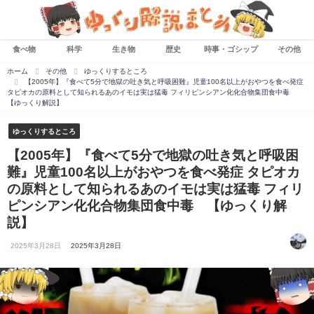
食べ物
科学
生き物
歴史
時事・ゴシップ
その他
ホーム
その他
ゆっくりするところ
【2005年】『食べて5分で地獄の吐き気と呼吸困難』児童100名以上がおやつを食べ発症
タピオカの原料として知られるあのイモは実は猛毒 フィリピンシアン化化合物集団食中毒
【ゆっくり解説】
ゆっくりするところ
【2005年】『食べて5分で地獄の吐き気と呼吸困
難』児童100名以上がおやつを食べ発症 タピオカ
の原料として知られるあのイモは実は猛毒 フィリ
ピンシアン化化合物集団食中毒 【ゆっくり解
説】
2025年3月28日
2025年3月28日