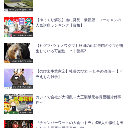
ゆっくりヒコーキチャンネル
【ゆっくり解説】遂に発見！最新版！ユーキャンの
人気講座ランキング【資格】
ゆっくり労働チャンネル
【ヒグマ×ツキノワグマ】秋田の山に最凶のクマが誕
生している可能性…？｜警察2…
へんないきものチャンネル
【のび太事業家②】社長のび太 ー仕事の流儀ー【ド
ラえもん雑学】
ゆっくりドラちゃんねる
カジノで会社が大混乱～大王製紙元会長巨額貸付事
件～
カカチャンネル
『チャンパーワットの人食いトラ』436人の犠牲を出