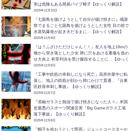
実は危険もある簡易パイプ椅子【ゆっくり解説】
2025年12月10日
『七面鳥を揚げようとして自分が揚げ焼きに』感謝
祭でまるごと七面鳥を揚げようとした女性 目の前で
水蒸気爆発が起き火だるまに…【ゆっくり解説】
2025年12月9日
『は？ふざけただけじゃん！！』友人を地上18mの
橋から突き落とした少女 肺に穴をあける重傷を負わ
せ大炎上 有罪判決を受け服役することに…【ゆっく
り解説】
2025年12月8日
『工事中鉄筋の串刺しになり死亡』高所作業中に転
落し、地上の鉄筋が顔から肺にかけて貫通…『台東
区鉄骨串刺し事故』【ゆっくり解説】
2025年12月7日
『溶融ガラスと熱油で揚げ焼きになった人々』米国
史最悪のスポーツ関連災害『Big Gameガラス工場
落下事故』【ゆっくり解説】
2025年12月6日
『帽子を拾おうとして即死』ジェットコースターか