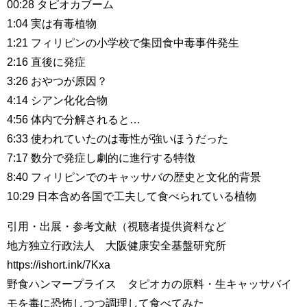
00:28 タピオカブーム
1:04 実は有毒植物
1:21 フィリピンの小学校で集団食中毒事件発生
2:16 直後に発症
3:26 おやつが原因？
4:14 シアン化化合物
4:56 体内で分解されると…
6:33 使われていたのは毒性が強いほうだった
7:17 数分で発症し劇的に進行する特徴
8:40 フィリピンでのキャッサバの歴史と文化的背景
10:29 日本含め各国で工夫して食べられている植物
引用・出展・参考文献（視聴者提供資料など
地方独立行政法人 大阪健康安全基盤研究所
https://ishort.ink/7Kxa
野食ハンマープライス タピオカの原料・生キャッサバイ
モを毒に恐怖しつつ調理して食べてみた