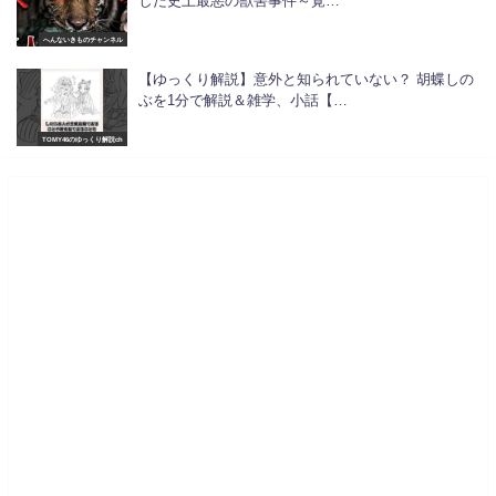
した史上最悪の獣害事件～覚…
へんないきものチャンネル
【ゆっくり解説】意外と知られていない？ 胡蝶しの
ぶを1分で解説＆雑学、小話【…
TOMY46のゆっくり解説ch