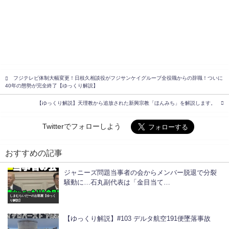
フジテレビ体制大幅変更！日枝久相談役がフジサンケイグループ全役職からの辞職！ついに
40年の態勢が完全終了【ゆっくり解説】
【ゆっくり解説】天理教から追放された新興宗教「ほんみち」を解説します。
Twitterでフォローしよう
おすすめの記事
ジャニーズ問題当事者の会からメンバー脱退で分裂
騒動に…石丸副代表は「金目当て…
しまむらいだーのお部屋【ゆっく
り解説】
【ゆっくり解説】#103 デルタ航空191便墜落事故