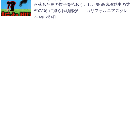
ら落ちた妻の帽子を拾おうとした夫 高速移動中の乗
客の”足”に蹴られ頭部が…『カリフォルニアズグレ
ートアメリカコースター激突事故』【ゆっくり解
2025年12月5日
説】