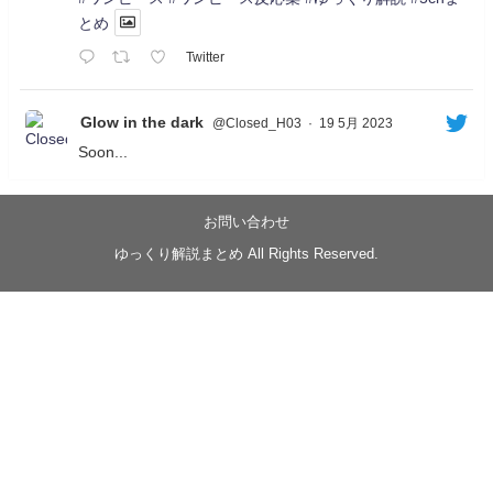
とめ
Twitter
Glow in the dark
@Closed_H03
·
19 5月 2023
Soon...
05/20/17:00～
【忍】ゆっくり季節性ドネート2021初夏22･23春/異世
界ファンタジー回解説【殺】～トリダ編
お問い合わせ
◆
https://youtu.be/-B-13G6adWA
ゆっくり解説まとめ All Rights Reserved.
◆
https://www.nicovideo.jp/watch/sm42161719
#季節性ドネート2023
春
#ニンジャスレイヤー
#ゆっくり解説
Glow in the dark
@Closed_H03
LV3トリダ・チュンイチ：リー先生に設計図を託
す。（元の次元に帰れたか不明）
#ニンジャスレイヤー #季節性ドネート2023春 #ウ
キヨエ
2