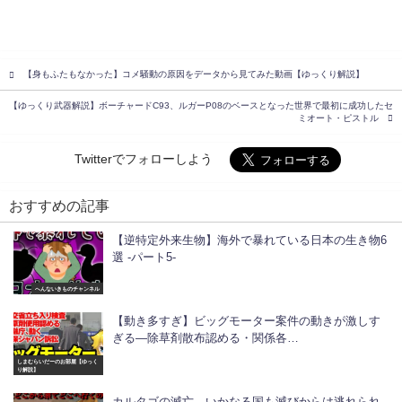
【身もふたもなかった】コメ騒動の原因をデータから見てみた動画【ゆっくり解説】
【ゆっくり武器解説】ボーチャードC93、ルガーP08のベースとなった世界で最初に成功したセ
ミオート・ピストル
Twitterでフォローしよう
おすすめの記事
【逆特定外来生物】海外で暴れている日本の生き物6
選 -パート5-
へんないきものチャンネル
【動き多すぎ】ビッグモーター案件の動きが激しす
ぎる―除草剤散布認める・関係各…
しまむらいだーのお部屋【ゆっく
り解説】
カルタゴの滅亡 いかなる国も滅びからは逃れられ