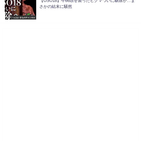
【OSO18】牛66頭を襲ったヒグマついに駆除か…ま
さかの結末に騒然
へんないきものチャンネル