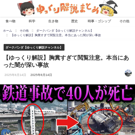
食べ物
科学
生き物
歴史
時事・ゴシップ
その他
ホーム
その他
ダークパンダ【ゆっくり解説チャンネル】
【ゆっくり解説】胸糞すぎて閲覧注意。本当にあった闇が深い事故
ダークパンダ【ゆっくり解説チャンネル】
【ゆっくり解説】胸糞すぎて閲覧注意。本当にあ
った闇が深い事故
2025年6月14日
2025年6月14日