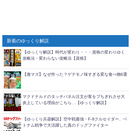
新着のゆっくり解説
【ゆっくり解説】時代が変わり・・・資格の変わりゆく
攻略法・変わらない攻略法【資格】
【激マズ】なぜ作った？ゲテモノ味すぎる変な食べ物6選
マクドナルドのタッチパネル注文が客をブちぎれさせ大
炎上している理由がこちら…【ゆっくり解説】
【ゆっくり兵器解説】空中戦最強・F-8クルセイダー、ベ
トナム戦争で大活躍した真のドッグファイター