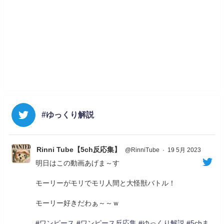
#ゆっくり解説
Rinni Tube【5ch反応集】
@RinniTube
·
19 5月 2023
明日はこの動画あげま～す
モーリーがモリでモリ人間と大怪獣バトル！
モーリー好きだわぁ～～ｗ
#ワンピース
#ワンピース反応集
#ゆっくり解説
#5chま