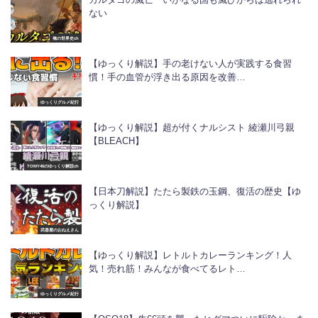
ない
俺の世界史ch
【ゆっくり解説】手の老けない人が実践する食習
慣！手の血管が浮き出る原因を改善…
ゆっくりグルメ紀行
【ゆっくり解説】超が付くナルシスト 綾瀬川弓親
【BLEACH】
TOMY46のゆっくり解説ch
【日本刀解説】たたら製鉄の玉鋼、復活の歴史【ゆ
っくり解説】
武器屋のおねえさん
【ゆっくり解説】レトルトカレーランキング！人
気！売れ筋！みんなが食べてるレト…
ゆっくりグルメ紀行