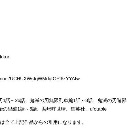
ri​​​​
channel/UCHUXWsIqWMdqtOPi6zYYAfw
刃1話～26話、鬼滅の刃無限列車編1話～8話、鬼滅の刃遊郭
の里編1話～6話、吾峠呼世晴、集英社、ufotable
品は全て上記作品からの引用になります。