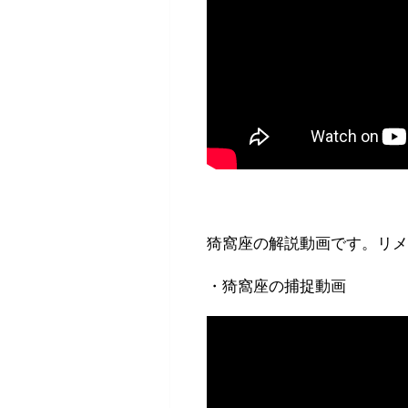
猗窩座の解説動画です。リ
・猗窩座の捕捉動画