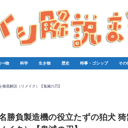
食べ物
科学
生き物
歴史
時事・ゴシップ
その
を徹底解説（リメイク）【鬼滅の刃】
名勝負製造機の役立たずの狛犬 猗