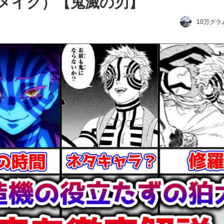
メイク）【鬼滅の刃】
10万グラ