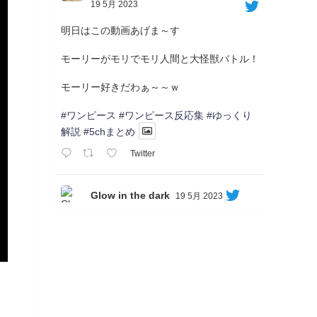
19 5月 2023
明日はこの動画あげま～す
モーリーがモリでモリ人間と大怪獣バトル！
モーリー好きだわぁ～～ｗ
#ワンピース
#ワンピース反応集
#ゆっくり
解説
#5chまとめ
Twitter
Glow in the dark
19 5月 2023
Soon...
05/20/17:00～
【忍】ゆっくり季節性ドネート2021初夏22･
23春/異世界ファンタジー回解説【殺】～ト
リダ編
◆
https://youtu.be/-B-13G6adWA
◆
https://www.nicovideo.jp/watch/sm42161719