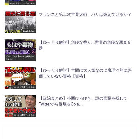
ゆっくりサッカーチャンネル
フランスと第二次世界大戦 パリは燃えているか？
俺の世界史ch
【ゆっくり解説】危険な香り...世界の危険な悪臭９
選
ダークパンダ【ゆっくり解説チャ
ンネル】
【ゆっくり解説】世間は大人気なのに魔理沙的に評
価していない資格【資格】
ゆっくり労働チャンネル
【政治まとめ】小西ひろゆき、謎の言葉を残して
Twitterから退場＆Cola…
ゆっくり政治チャンネル