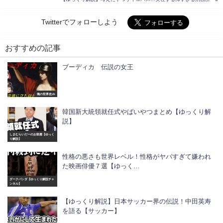
Twitterでフォローしよう
おすすめの記事
ブーディカ 伝説の女王
俺の世界史ch
韓国新大統領就任式やばいやつまとめ【ゆっくり解
説】
しまむらいだーのお部屋【ゆっく
り解説】
性格の悪さも世界レベル！性格がヤバすぎて嫌われ
た映画俳優７選【ゆっく…
ダークパンダ【ゆっくり解説チャ
ンネル】
【ゆっくり解説】日本サッカー界の伝説！中田英寿
を語る【サッカー】