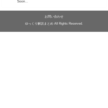
Soon...
05/20/17:00～
【忍】ゆっくり季節性ドネート2021初夏22･23春/異世
界ファンタジー回解説【殺】～トリダ編
お問い合わせ
◆
https://youtu.be/-B-13G6adWA
ゆっくり解説まとめ All Rights Reserved.
◆
https://www.nicovideo.jp/watch/sm42161719
#季節性ドネート2023
春
#ニンジャスレイヤー
#ゆっくり解説
Glow in the dark
@Closed_H03
LV3トリダ・チュンイチ：リー先生に設計図を託
す。（元の次元に帰れたか不明）
#ニンジャスレイヤー #季節性ドネート2023春 #ウ
キヨエ
2
1
Twitter
みかん
@z1dgxO4xraffQKq
·
19 5月 2023
ow2グラマスで使われてるダメージヒーローTOP500 の