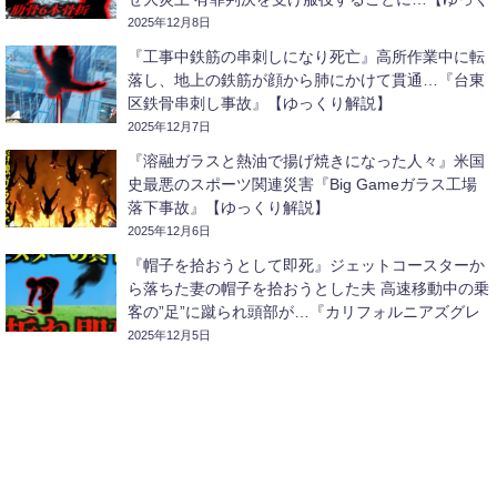
り解説】
2025年12月8日
『工事中鉄筋の串刺しになり死亡』高所作業中に転
落し、地上の鉄筋が顔から肺にかけて貫通…『台東
区鉄骨串刺し事故』【ゆっくり解説】
2025年12月7日
『溶融ガラスと熱油で揚げ焼きになった人々』米国
史最悪のスポーツ関連災害『Big Gameガラス工場
落下事故』【ゆっくり解説】
2025年12月6日
『帽子を拾おうとして即死』ジェットコースターか
ら落ちた妻の帽子を拾おうとした夫 高速移動中の乗
客の”足”に蹴られ頭部が…『カリフォルニアズグレ
ートアメリカコースター激突事故』【ゆっくり解
2025年12月5日
説】