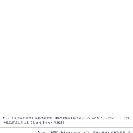
石破茂側近の宮路拓馬外務副大臣、3年で地球24周出来るレベルのガソリン代金９００万円
を政治資金に計上してしまう【ゆっくり解説】
【ゆっくり解説】考えたやつサイコパス…実在する怖すぎる刑務所