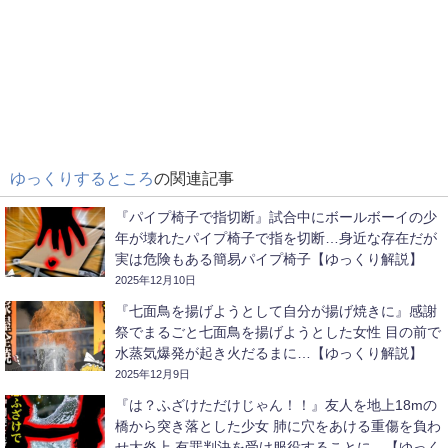
ゆっくりするところ
の関連記事
『パイプ椅子で指切断』試合中にボールボーイの少
年が壊れたパイプ椅子で指を切断…身近な存在だが
実は危険もある簡易パイプ椅子【ゆっくり解説】
2025年12月10日
『七面鳥を揚げようとして自分が揚げ焼きに』感謝
祭でまるごと七面鳥を揚げようとした女性 目の前で
水蒸気爆発が起き火だるまに…【ゆっくり解説】
2025年12月9日
『は？ふざけただけじゃん！！』友人を地上18mの
橋から突き落とした少女 肺に穴をあける重傷を負わ
せ大炎上 有罪判決を受け服役することに…【ゆっく