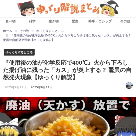
食べ物
科学
生き物
歴史
時事・ゴシップ
その他
ホーム
その他
ゆっくりするところ
『使用後の油が化学反応で400℃』火から下ろした揚げ油に残った「カス」が炎上する？
驚異の自然発火現象【ゆっくり解説】
ゆっくりするところ
『使用後の油が化学反応で400℃』火から下ろし
た揚げ油に残った「カス」が炎上する？ 驚異の自
然発火現象【ゆっくり解説】
2025年9月11日
2025年9月11日