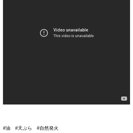
#油 #天ぷら #自然発火