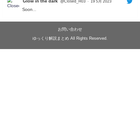
Glow in the dark
@Closed_H03
·
19 5月 2023
Soon...
05/20/17:00～
【忍】ゆっくり季節性ドネート2021初夏22･23春/異世
界ファンタジー回解説【殺】～トリダ編
お問い合わせ
◆
https://youtu.be/-B-13G6adWA
ゆっくり解説まとめ All Rights Reserved.
◆
https://www.nicovideo.jp/watch/sm42161719
#季節性ドネート2023
春
#ニンジャスレイヤー
#ゆっくり解説
Glow in the dark
@Closed_H03
LV3トリダ・チュンイチ：リー先生に設計図を託
す。（元の次元に帰れたか不明）
#ニンジャスレイヤー #季節性ドネート2023春 #ウ
キヨエ
2
1
Twitter
みかん
@z1dgxO4xraffQKq
·
19 5月 2023