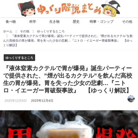
食べ物
科学
生き物
歴史
時事・ゴシップ
その他
ホーム
その他
ゆっくりするところ
『液体窒素カクテルで胃が爆発』誕生パーティーで提供された、”煙が出るカクテル”を飲
んだ高校生の胃が爆発。胃を失った少女の悲劇…『ニトロ・イエーガー胃破裂事故』 【ゆっ
くり解説】
ゆっくりするところ
『液体窒素カクテルで胃が爆発』誕生パーティー
で提供された、”煙が出るカクテル”を飲んだ高校
生の胃が爆発。胃を失った少女の悲劇…『ニト
ロ・イエーガー胃破裂事故』 【ゆっくり解説】
2025年12月4日
2025年12月4日