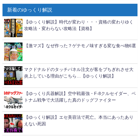
新着のゆっくり解説
【ゆっくり解説】時代が変わり・・・資格の変わりゆく
攻略法・変わらない攻略法【資格】
【激マズ】なぜ作った？ゲテモノ味すぎる変な食べ物6選
マクドナルドのタッチパネル注文が客をブちぎれさせ大
炎上している理由がこちら…【ゆっくり解説】
【ゆっくり兵器解説】空中戦最強・F-8クルセイダー、ベ
トナム戦争で大活躍した真のドッグファイター
【ゆっくり解説】エセ美容法で死亡。本当にあったあり
えない死因