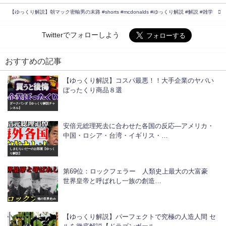
【ゆっくり解説】朝マック密輸男の末路 #shorts #mcdonalds #ゆっくり解説 #解説 #雑学
Twitterでフォローしよう
おすすめの記事
【ゆっくり解説】コスパ最悪！！大手企業のヤバい
ぼったくり商品８選
ダークパンダ【ゆっくり解説チャ
ンネル】
安倍元総理死去に合わせた各国の反応―アメリカ・
中国・ロシア・台湾・イギリス・…
しまむらいだーのお部屋【ゆっく
り解説】
第69位：ロックフェラー 人類史上最大の大富豪
世界皇帝と呼ばれし一族の創造…
俺の世界史ch
【ゆっくり解説】パーフェクトで究極の人造人間 セ