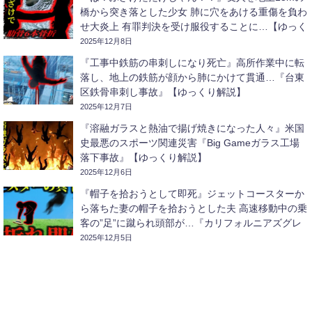
橋から突き落とした少女 肺に穴をあける重傷を負わ
せ大炎上 有罪判決を受け服役することに…【ゆっく
り解説】
2025年12月8日
『工事中鉄筋の串刺しになり死亡』高所作業中に転
落し、地上の鉄筋が顔から肺にかけて貫通…『台東
区鉄骨串刺し事故』【ゆっくり解説】
2025年12月7日
『溶融ガラスと熱油で揚げ焼きになった人々』米国
史最悪のスポーツ関連災害『Big Gameガラス工場
落下事故』【ゆっくり解説】
2025年12月6日
『帽子を拾おうとして即死』ジェットコースターか
ら落ちた妻の帽子を拾おうとした夫 高速移動中の乗
客の”足”に蹴られ頭部が…『カリフォルニアズグレ
ートアメリカコースター激突事故』【ゆっくり解
2025年12月5日
説】