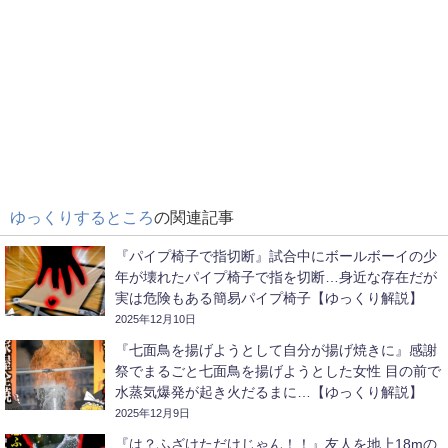
ゆっくりするところ
の関連記事
『パイプ椅子で指切断』試合中にボールボーイの少
年が壊れたパイプ椅子で指を切断…身近な存在だが
実は危険もある簡易パイプ椅子【ゆっくり解説】
2025年12月10日
『七面鳥を揚げようとして自分が揚げ焼きに』感謝
祭でまるごと七面鳥を揚げようとした女性 目の前で
水蒸気爆発が起き火だるまに…【ゆっくり解説】
2025年12月9日
『は？ふざけただけじゃん！！』友人を地上18mの