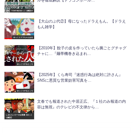
ルを徹底解説【ドラゴンボール…
TOMY46のゆっくり解説ch
【大山のぶ代②】母になったドラえもん。【ドラえ
もん雑学】
ゆっくりドラちゃんねる
【2010年】餃子の皮を作っていたら腕ごとグチャグ
チャに…『麺帯機巻き込まれ…
ゆっくりするところ
【2025年】くら寿司『迷惑行為は絶対に許さん』
SNSに悪質な営業妨害写真を…
ゆっくりするところ
文春でも報道された中居正広、『１社のみ報道の内
容は無視』のテレビの不文律から…
しまむらいだーのお部屋【ゆっく
り解説】