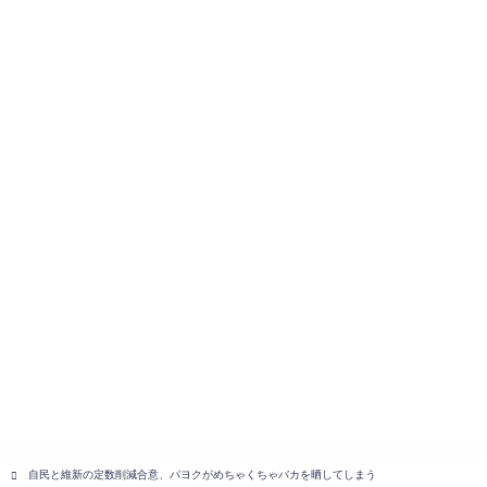
自民と維新の定数削減合意、パヨクがめちゃくちゃバカを晒してしまう