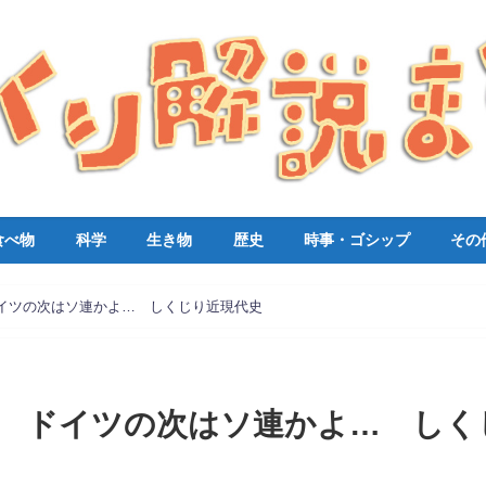
食べ物
科学
生き物
歴史
時事・ゴシップ
その
イツの次はソ連かよ… しくじり近現代史
 ドイツの次はソ連かよ… しく