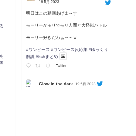
19 5月 2023
明日はこの動画あげま～す
モーリーがモリでモリ人間と大怪獣バトル！
る
モーリー好きだわぁ～～ｗ
#ワンピース
#ワンピース反応集
#ゆっくり
あ
解説
#5chまとめ
国
Twitter
Glow in the dark
19 5月 2023
Soon...
05/20/17:00～
【忍】ゆっくり季節性ドネート2021初夏22･
23春/異世界ファンタジー回解説【殺】～ト
リダ編
◆
https://youtu.be/-B-13G6adWA
◆
https://www.nicovideo.jp/watch/sm42161719