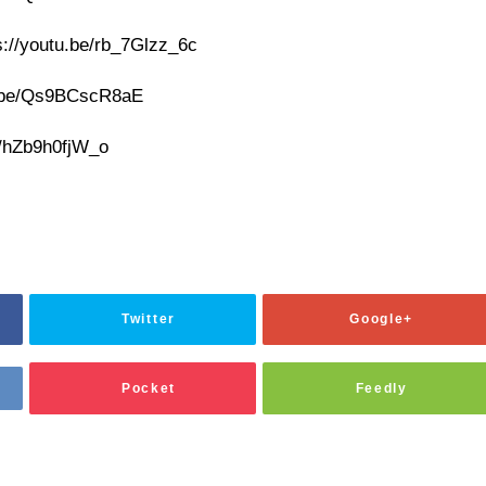
utu.be/rb_7Glzz_6c
be/Qs9BCscR8aE
hZb9h0fjW_o
Twitter
Google+
Pocket
Feedly