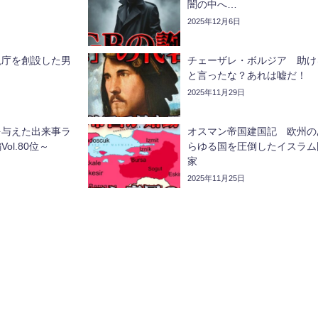
闇の中へ…
2025年12月6日
視庁を創設した男
チェーザレ・ボルジア 助け
と言ったな？あれは嘘だ！
2025年11月29日
を与えた出来事ラ
オスマン帝国建国記 欧州の
ol.80位～
らゆる国を圧倒したイスラム
家
2025年11月25日